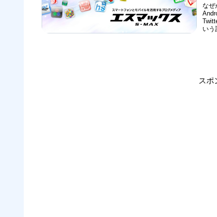
なぜ
An
Twi
いう
で、
ポイ
スポ