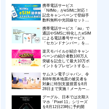
motorola razr 50が50％還元
携帯電話サービス
など
「NifMo」がeSIMに対応！
記念キャンペーンで登録手
数料無料や光回線セットで
親子それぞれ最大11カ月
携帯電話サービス「au」で
770円割引に
通話やSMSに特化したeSIM
による電話番号サービス
「セカンドナンバー」を提
供開始！月額550円で留守
楽天モバイルが紹介キャン
番などに対応
ペーンの紹介者数100万人
突破を記念して最大10万ポ
イントをプレゼントするキ
ャンペーンを実施中！ハズ
サムスン電子ジャパン、令
レなし
和8年熊本地震の被災者を
対象に特別支援措置を8月
28日まで実施！メーカー版
を不具合品の無償修理や代
グーグル、日本では次期ス
替機提供
マホ「Pixel 11」シリーズ
を8月12日23時に予約開