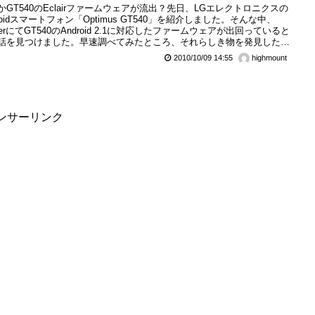
かGT540のEclairファームウェアが流出？先日、LGエレクトロニクスの
droidスマートフォン「Optimus GT540」を紹介しました。そんな中、
tterにてGT540のAndroid 2.1に対応したファームウェアが出回っていると
話を見つけました。早速調べてみたところ、それらしき物を発見したの
さっそく導入してみました。今回はAndroid 2.1版ファームで変更された
2010/10/09 14:55
highmount
ントを紹介していきます。
ンサーリンク