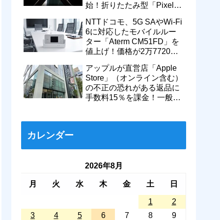
始！折りたたみ型「Pixel
11 Pro Fold」のティザー動
NTTドコモ、5G SAやWi-Fi
画も
6に対応したモバイルルー
ター「Aterm CM51FD」を
値上げ！価格が2万7720円
から＋1万560円で3万8280
アップルが直営店「Apple
円に
Store」（オンライン含む）
の不正の恐れがある返品に
手数料15％を課金！一般的
返品は従来通り14日以内な
ら無料に
カレンダー
2026年8月
月
火
水
木
金
土
日
1
2
3
4
5
6
7
8
9