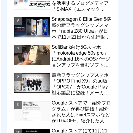
を活用するブログメディア
「S-MAX（エスマック
ス）」について
Snapdragon 8 Elite Gen 5搭
載の新フラッグシップスマ
ホ「nubia Z80 Ultra」が日
本で11月21日から先行販
売！価格は13万3800円から
SoftBank向け5Gスマホ
「motorola edge 50s pro」
にAndroid 16へのOSバージ
ョンアップを含むソフトウ
ェア更新が提供開始
最新フラッグシップスマホ
「OPPO Find X9」のau版
「OPG07」がGoogle Play
対応製品に登録！メーカー
版「CPH2797」とともに発
Google ストアで「紹介プロ
売へ
グラム」が再び開始！紹介
された人はPixelスマホなど
が10％OFF、紹介した人は
最大5万円分ストアポイン
Google ストアにて11月21
ト付与