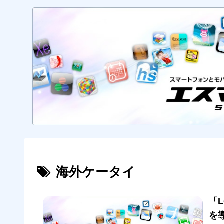
海外ケータイ
「L
を