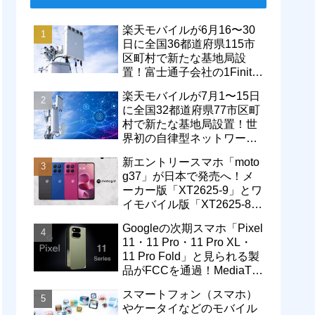
楽天モバイルが6月16〜30
日に全国36都道府県115市
区町村で新たな基地局設
置！富士通子会社の1Finity
製無線装置を導入開始。5G
楽天モバイルが7月1〜15日
エリアが拡大
に全国32都道府県77市区町
村で新たな基地局設置！世
界初の自律型ネットワーク
レベル4による省電力化で
新エントリースマホ「moto
通信品質も改善
g37」が日本で発売へ！メ
ーカー版「XT2625-9」とワ
イモバイル版「XT2625-8」
が技適を通過
Googleの次期スマホ「Pixel
11・11 Pro・11 Pro XL・
11 Pro Fold」と見られる製
品がFCCを通過！MediaTek
製モデム搭載に
スマートフォン（スマホ）
やケータイなどのモバイル