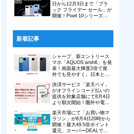
日から12月3日まで「ブラ
ック フライデー セール」が
開催！Pixel 10シリーズや
Pixel 9a・9 Proなどがお得
に
新着記事
シャープ、新エントリース
マホ「AQUOS wish6」を発
表！画面最大輝度2倍で屋
外でも見やすく。日本と台
湾で9月中旬以降に順次発
決済サービス「楽天ペイ」
売
がオフラインコード払いの
提供を対象店舗にて8月4日
より順次開始！圏外や電波
が弱い時でも支払いが可能
楽天市場にて「お買い物マ
に
ラソン」が8月4日20時から
開催！最大49.5倍ポイント
還元。スーパーDEALで