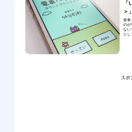
「
＞」
発車
のが
ない
とし
的の
発車
GO
機能も
スポ