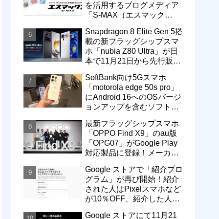
を活用するブログメディア
「S-MAX（エスマック
ス）」について
Snapdragon 8 Elite Gen 5搭
載の新フラッグシップスマ
ホ「nubia Z80 Ultra」が日
本で11月21日から先行販
売！価格は13万3800円から
SoftBank向け5Gスマホ
「motorola edge 50s pro」
にAndroid 16へのOSバージ
ョンアップを含むソフトウ
ェア更新が提供開始
最新フラッグシップスマホ
「OPPO Find X9」のau版
「OPG07」がGoogle Play
対応製品に登録！メーカー
版「CPH2797」とともに発
Google ストアで「紹介プロ
売へ
グラム」が再び開始！紹介
された人はPixelスマホなど
が10％OFF、紹介した人は
最大5万円分ストアポイン
Google ストアにて11月21
ト付与