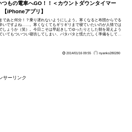
いつもの電車へGO！！＜カウントダウンタイマー
【iPhoneアプリ】
まであと何分！？乗り遅れないようにしよう。寒くなると布団からでる
辛いですよね……。寒くなくてもギリギリまで寝ていたいのが人情では
でしょうか（笑）。今日こそは早起きしてゆったりとした朝を迎えよう
ていてもついつい寝坊してしまい、バタバタと慌ただしく準備をして目
電車に飛び乗ることもあるのでは！？そこで、今回、いつも乗る電車の
時刻を教えてくれるカウントダウンタイマーアプリ「いつもの電車へ
！！＜カウントダウンタイマー＞」を紹介したいと思います！アラーム
...
2014/01/16 09:55
nyanko280280
ンサーリンク