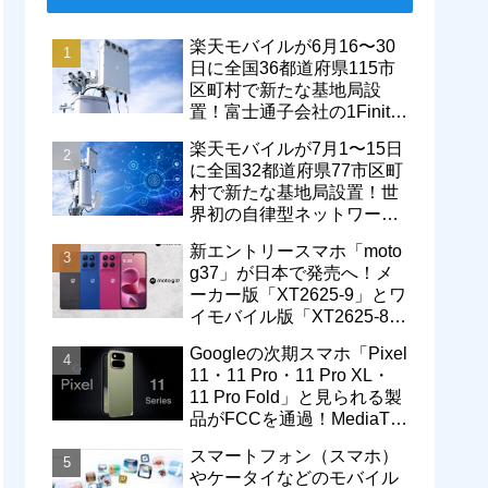
楽天モバイルが6月16〜30
日に全国36都道府県115市
区町村で新たな基地局設
置！富士通子会社の1Finity
製無線装置を導入開始。5G
楽天モバイルが7月1〜15日
エリアが拡大
に全国32都道府県77市区町
村で新たな基地局設置！世
界初の自律型ネットワーク
レベル4による省電力化で
新エントリースマホ「moto
通信品質も改善
g37」が日本で発売へ！メ
ーカー版「XT2625-9」とワ
イモバイル版「XT2625-8」
が技適を通過
Googleの次期スマホ「Pixel
11・11 Pro・11 Pro XL・
11 Pro Fold」と見られる製
品がFCCを通過！MediaTek
製モデム搭載に
スマートフォン（スマホ）
やケータイなどのモバイル