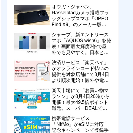
修正を含むソフトウェア更
オウガ・ジャパン、
新が提供開始
Hasselbladカメラ搭載フラ
ッグシップスマホ「OPPO
Find X9」のメーカー版
「CPH2797」を1万円値上
シャープ、新エントリース
げ！15万9800円に
マホ「AQUOS wish6」を発
表！画面最大輝度2倍で屋
外でも見やすく。日本と台
湾で9月中旬以降に順次発
決済サービス「楽天ペイ」
売
がオフラインコード払いの
提供を対象店舗にて8月4日
より順次開始！圏外や電波
が弱い時でも支払いが可能
楽天市場にて「お買い物マ
に
ラソン」が8月4日20時から
開催！最大49.5倍ポイント
還元。スーパーDEALで
motorola razr 50が50％還元
携帯電話サービス
など
「NifMo」がeSIMに対応！
記念キャンペーンで登録手