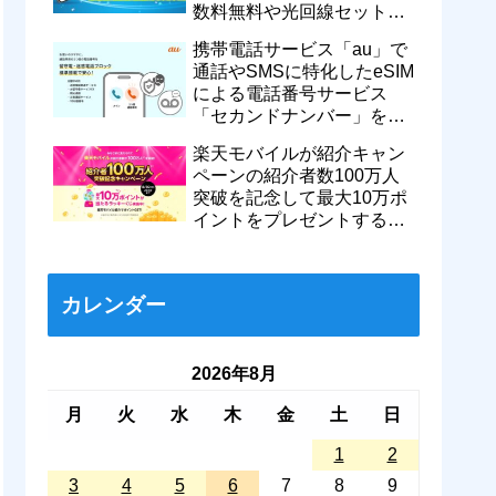
数料無料や光回線セットで
親子それぞれ最大11カ月
携帯電話サービス「au」で
770円割引に
通話やSMSに特化したeSIM
による電話番号サービス
「セカンドナンバー」を提
供開始！月額550円で留守
楽天モバイルが紹介キャン
番などに対応
ペーンの紹介者数100万人
突破を記念して最大10万ポ
イントをプレゼントするキ
ャンペーンを実施中！ハズ
レなし
カレンダー
2026年8月
月
火
水
木
金
土
日
1
2
3
4
5
6
7
8
9