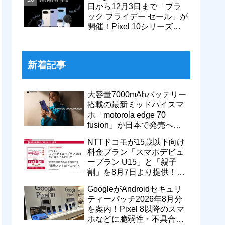
日から12月3日まで「ブラ
ック フライデー セール」が
開催！Pixel 10シリーズや
Pixel 9a・9 Proなどがお得
に
新着記事
大容量7000mAhバッテリー
搭載の最新ミッドハイスマ
ホ「motorola edge 70
fusion」が日本で発売へ！
型番「XT2605-6」が技適通
NTTドコモが15歳以下向け
過
料金プラン「スマホデビュ
ープラン U15」と「親子
割」を8月7日より提供！親
のドコモ MAXやahamoも月
GoogleがAndroidセキュリ
550円割引に
ティーパッチ2026年8月分
を案内！Pixel 8以降のスマ
ホなどに脆弱性・不具合の