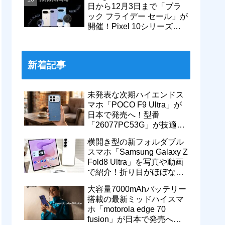
日から12月3日まで「ブラ
ック フライデー セール」が
開催！Pixel 10シリーズや
Pixel 9a・9 Proなどがお得
に
新着記事
未発表な次期ハイエンドス
マホ「POCO F9 Ultra」が
日本で発売へ！型番
「26077PC53G」が技適通
過。大容量10000mAhバッ
横開き型の新フォルダブル
テリー搭載に
スマホ「Samsung Galaxy Z
Fold8 Ultra」を写真や動画
で紹介！折り目がほぼない
8インチ大画面【レポー
大容量7000mAhバッテリー
ト】
搭載の最新ミッドハイスマ
ホ「motorola edge 70
fusion」が日本で発売へ！