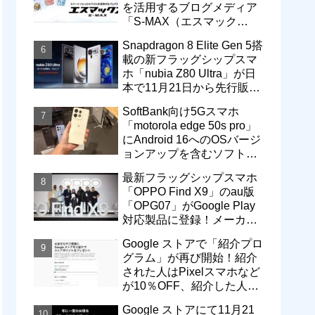
を活用するブログメディア
「S-MAX（エスマック
ス）」について
Snapdragon 8 Elite Gen 5搭
載の新フラッグシップスマ
ホ「nubia Z80 Ultra」が日
本で11月21日から先行販
売！価格は13万3800円から
SoftBank向け5Gスマホ
「motorola edge 50s pro」
にAndroid 16へのOSバージ
ョンアップを含むソフトウ
ェア更新が提供開始
最新フラッグシップスマホ
「OPPO Find X9」のau版
「OPG07」がGoogle Play
対応製品に登録！メーカー
版「CPH2797」とともに発
Google ストアで「紹介プロ
売へ
グラム」が再び開始！紹介
された人はPixelスマホなど
が10％OFF、紹介した人は
最大5万円分ストアポイン
Google ストアにて11月21
ト付与