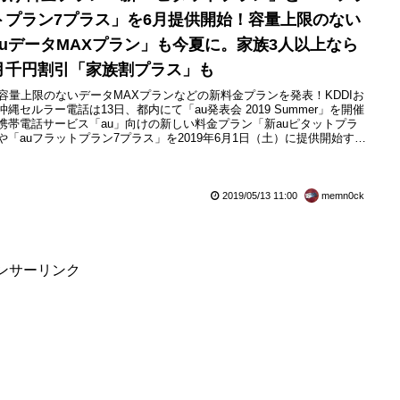
トプラン7プラス」を6月提供開始！容量上限のない
auデータMAXプラン」も今夏に。家族3人以上なら
月千円割引「家族割プラス」も
が容量上限のないデータMAXプランなどの新料金プランを発表！KDDIお
沖縄セルラー電話は13日、都内にて「au発表会 2019 Summer」を開催
携帯電話サービス「au」向けの新しい料金プラン「新auピタットプラ
や「auフラットプラン7プラス」を2019年6月1日（土）に提供開始する
表しています。また家族の人数に応じて3人以上なら1,000円（金額はす
税別）、2人なら500円を毎月の通信料金から永年割り引く「家族割プ
を2019年10月1日（火）...
2019/05/13 11:00
memn0ck
ンサーリンク