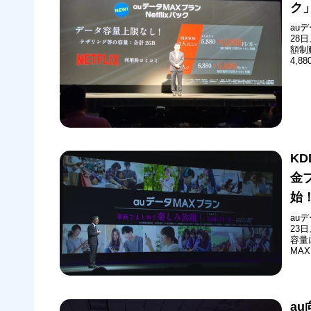
ク
au
28
額制
4,
プラ
ます
や長
K
金
始
au
23
容量
MA
たサ
間「
ラン
a