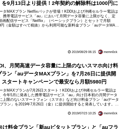
」を9月13日より提供！2年契約の解除料は1000円に
データMAXプラン Netflixパックが登場！KDDIおよび沖縄セルラー電話は
日、携帯電話サービス「au」において月間データ容量に上限がなく、定
動画配信サービス「Netflix」（ベーシックプラン）とセットで月額
880円（金額はすべて税抜）から利用可能な新料金プラン「auデータMAX
ン Netflixパック」を2019年9月13日（金）に提供開始すると発表してい
。なお、この料金プランから長期契約における更新期間以外の途中解約
期契約を廃止した場合の...
2019/08/29 06:15
memn0ck
DDI、月間高速データ容量に上限のないスマホ向け料
プラン「auデータMAXプラン」を7月26日に提供開
！スタートキャンペーンで最安なら月額5980円
データMAXプランが7月26日スタート！KDDIおよび沖縄セルラー電話は
日、今年5月に発表した携帯電話サービス「au」向け日本初の月間データ
に上限のないスマートフォン（スマホ）など向け料金プラン「auデータ
Xプラン」を2019年7月26日（金）に提供開始すると発表しています。ま
ービス開始に合わせてauデータMAXプランの申し込みの翌月から6カ月
auデータMAXプラン」の月額料金を1,000円割り引く「auデータMAXプ
2019/07/23 10:25
memn0ck
 スタートキャンペーン」を実施...
u向け料金プラン「新auピタットプラン」と「auフラ