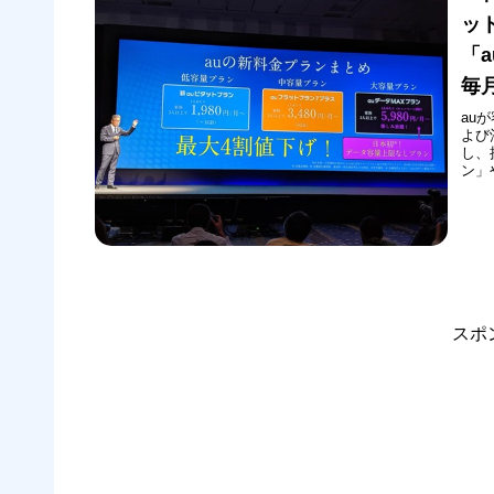
ッ
「
毎
au
よび
し、
ン」
と発
べて
ラス」
スポ