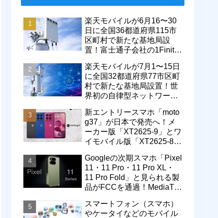
楽天モバイルが6月16〜30
日に全国36都道府県115市
区町村で新たな基地局設
置！富士通子会社の1Finity
製無線装置を導入開始。5G
楽天モバイルが7月1〜15日
エリアが拡大
に全国32都道府県77市区町
村で新たな基地局設置！世
界初の自律型ネットワーク
レベル4による省電力化で
新エントリースマホ「moto
通信品質も改善
g37」が日本で発売へ！メ
ーカー版「XT2625-9」とワ
イモバイル版「XT2625-8」
が技適を通過
Googleの次期スマホ「Pixel
11・11 Pro・11 Pro XL・
11 Pro Fold」と見られる製
品がFCCを通過！MediaTek
製モデム搭載に
スマートフォン（スマホ）
やケータイなどのモバイル