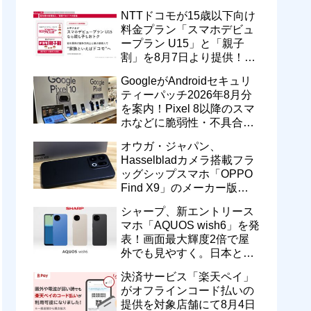
型番「XT2605-6」が技適通
NTTドコモが15歳以下向け
過
料金プラン「スマホデビュ
ープラン U15」と「親子
割」を8月7日より提供！親
のドコモ MAXやahamoも月
GoogleがAndroidセキュリ
550円割引に
ティーパッチ2026年8月分
を案内！Pixel 8以降のスマ
ホなどに脆弱性・不具合の
修正を含むソフトウェア更
オウガ・ジャパン、
新が提供開始
Hasselbladカメラ搭載フラ
ッグシップスマホ「OPPO
Find X9」のメーカー版
「CPH2797」を1万円値上
シャープ、新エントリース
げ！15万9800円に
マホ「AQUOS wish6」を発
表！画面最大輝度2倍で屋
外でも見やすく。日本と台
湾で9月中旬以降に順次発
決済サービス「楽天ペイ」
売
がオフラインコード払いの
提供を対象店舗にて8月4日