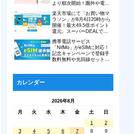
より順次開始！圏外や電波
が弱い時でも支払いが可能
楽天市場にて「お買い物マ
に
ラソン」が8月4日20時から
開催！最大49.5倍ポイント
還元。スーパーDEALで
motorola razr 50が50％還元
携帯電話サービス
など
「NifMo」がeSIMに対応！
記念キャンペーンで登録手
数料無料や光回線セットで
親子それぞれ最大11カ月
770円割引に
カレンダー
2026年8月
月
火
水
木
金
土
日
1
2
3
4
5
6
7
8
9