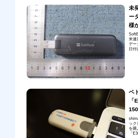
未
ー
様
So
米連
デー
日付
MF
おり
ビス「
ベ
「E
1
sh
ック
を購
「E