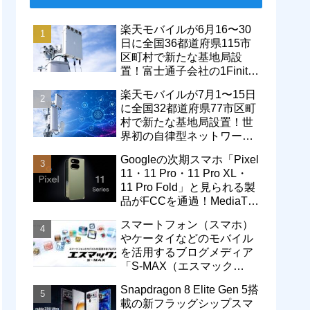
楽天モバイルが6月16〜30
日に全国36都道府県115市
区町村で新たな基地局設
置！富士通子会社の1Finity
製無線装置を導入開始。5G
楽天モバイルが7月1〜15日
エリアが拡大
に全国32都道府県77市区町
村で新たな基地局設置！世
界初の自律型ネットワーク
レベル4による省電力化で
Googleの次期スマホ「Pixel
通信品質も改善
11・11 Pro・11 Pro XL・
11 Pro Fold」と見られる製
品がFCCを通過！MediaTek
製モデム搭載に
スマートフォン（スマホ）
やケータイなどのモバイル
を活用するブログメディア
「S-MAX（エスマック
ス）」について
Snapdragon 8 Elite Gen 5搭
載の新フラッグシップスマ