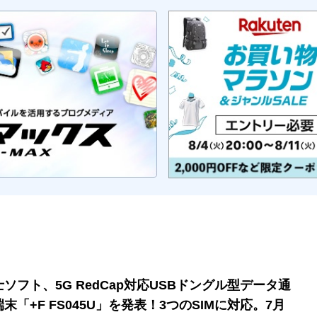
士ソフト、5G RedCap対応USBドングル型データ通
末「+F FS045U」を発表！3つのSIMに対応。7月