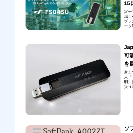
1
富士
場！
ブラ
ータ
売さ
ム、モ
で、
Ja
可
を
富士
末「
明）
扱う
Ja
「J
開催
ソ