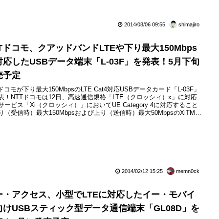
はホーチミン市内の「FPT Shop」にて発見した。価格は720,000ベトナ
ン（VND）で、日本円だと約3,500円だった。
2014/08/06 09:55
shimajiro
TTドコモ、クアッドバンドLTEや下り最大150Mbps
対応したUSBデータ端末「L-03F」を発表！5月下旬
売予定
ドコモが下り最大150MbpsのLTE Cat4対応USBデータカード「L-03F」
表！NTTドコモは12日、高速通信規格「LTE（クロッシィ）x」に対応
サービス「Xi（クロッシィ）」においてUE Category 4に対応すること
り（受信時）最大150Mbpsおよび上り（送信時）最大50MbpsのXiTM超
通信に対応したUSBデータカード「L-03F」（LGエレクトロニクス製）
発したと発表しています。2014年5月下旬以降に発売予定です。下り最
.
2014/02/12 15:25
memn0ck
ー・アクセス、小型でLTEに対応したイー・モバイ
向けUSBスティック型データ通信端末「GL08D」を