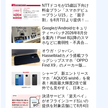
型番「XT2605-6」が技適通
NTTドコモが15歳以下向け
過
料金プラン「スマホデビュ
ープラン U15」と「親子
割」を8月7日より提供！親
のドコモ MAXやahamoも月
GoogleがAndroidセキュリ
550円割引に
ティーパッチ2026年8月分
を案内！Pixel 8以降のスマ
ホなどに脆弱性・不具合の
修正を含むソフトウェア更
オウガ・ジャパン、
新が提供開始
Hasselbladカメラ搭載フラ
ッグシップスマホ「OPPO
Find X9」のメーカー版
「CPH2797」を1万円値上
シャープ、新エントリース
げ！15万9800円に
マホ「AQUOS wish6」を発
表！画面最大輝度2倍で屋
外でも見やすく。日本と台
湾で9月中旬以降に順次発
決済サービス「楽天ペイ」
売
がオフラインコード払いの
提供を対象店舗にて8月4日