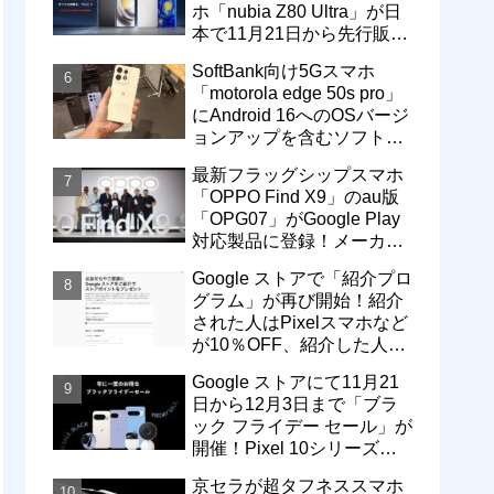
ホ「nubia Z80 Ultra」が日
本で11月21日から先行販
売！価格は13万3800円から
SoftBank向け5Gスマホ
「motorola edge 50s pro」
にAndroid 16へのOSバージ
ョンアップを含むソフトウ
ェア更新が提供開始
最新フラッグシップスマホ
「OPPO Find X9」のau版
「OPG07」がGoogle Play
対応製品に登録！メーカー
版「CPH2797」とともに発
Google ストアで「紹介プロ
売へ
グラム」が再び開始！紹介
された人はPixelスマホなど
が10％OFF、紹介した人は
最大5万円分ストアポイン
Google ストアにて11月21
ト付与
日から12月3日まで「ブラ
ック フライデー セール」が
開催！Pixel 10シリーズや
Pixel 9a・9 Proなどがお得
京セラが超タフネススマホ
に