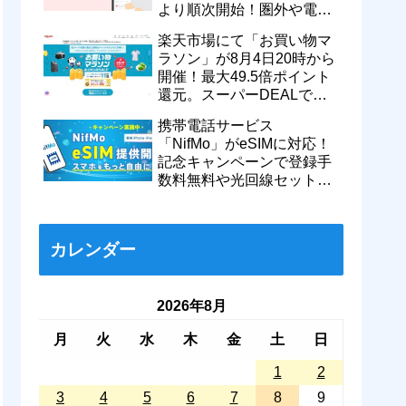
より順次開始！圏外や電波
が弱い時でも支払いが可能
楽天市場にて「お買い物マ
に
ラソン」が8月4日20時から
開催！最大49.5倍ポイント
還元。スーパーDEALで
motorola razr 50が50％還元
携帯電話サービス
など
「NifMo」がeSIMに対応！
記念キャンペーンで登録手
数料無料や光回線セットで
親子それぞれ最大11カ月
770円割引に
カレンダー
2026年8月
月
火
水
木
金
土
日
1
2
3
4
5
6
7
8
9