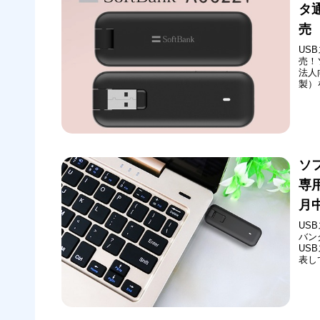
タ通
売
US
売！
法人
製）
なの
タ通
応し
ソ
専用
月
US
バン
US
表し
未定
で、
か、