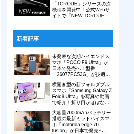
「TORQUE」シリーズの次
機種を開発中！公式Webサ
イトで「NEW TORQUE」
の一部デザインを公開。
KDDIから発売へ
新着記事
未発表な次期ハイエンドス
マホ「POCO F9 Ultra」が
日本で発売へ！型番
「26077PC53G」が技適通
過。大容量10000mAhバッ
横開き型の新フォルダブル
テリー搭載に
スマホ「Samsung Galaxy Z
Fold8 Ultra」を写真や動画
で紹介！折り目がほぼない
8インチ大画面【レポー
大容量7000mAhバッテリー
ト】
搭載の最新ミッドハイスマ
ホ「motorola edge 70
fusion」が日本で発売へ！