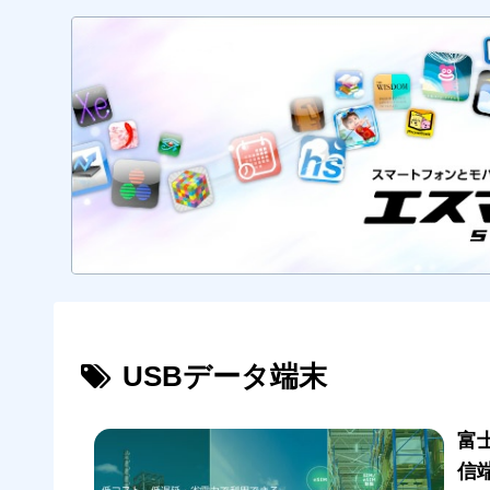
USBデータ端末
富
信端