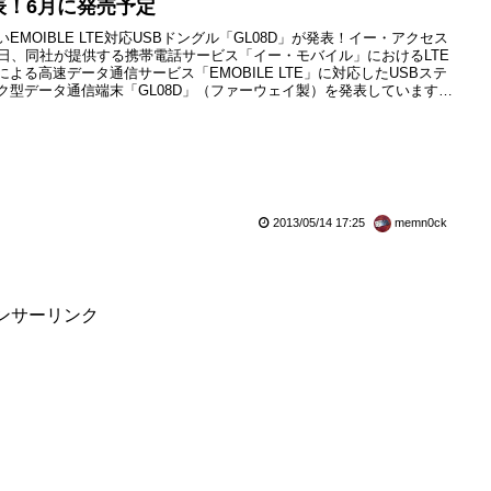
表！6月に発売予定
いEMOIBLE LTE対応USBドングル「GL08D」が発表！イー・アクセス
4日、同社が提供する携帯電話サービス「イー・モバイル」におけるLTE
による高速データ通信サービス「EMOBILE LTE」に対応したUSBステ
ク型データ通信端末「GL08D」（ファーウェイ製）を発表しています。
13年6月に発売予定。LTEの通信規格「UE Category4」に対応し、従来の
L03D」と比較して約12gの軽量化した約38 gの軽量コンパクトボディが
となって...
2013/05/14 17:25
memn0ck
ンサーリンク