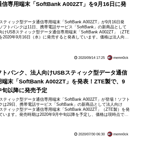
信専用端末「SoftBank A002ZT」を9月16日に発
Bスティック型データ通信専用端末「SoftBank A002ZT」が9月16日発
ソフトバンクは11日、携帯電話サービス「SoftBank」の新商品として
向けUSBスティック型データ通信専用端末「SoftBank A002ZT」（ZTE
を2020年9月16日（水）に発売すると発表しています。価格は法人向け
で相対契約となるとのこと。持ち運びに便利なUSBスティック型のデー
信専用端末で、ソフトバンク回線では下り最大368Mbpsの高速通信に対
ているほか、...
2020/09/14 17:25
memn0ck
フトバンク、法人向けUSBスティック型データ通信
端末「SoftBank A002ZT」を発表！ZTE製で、9
中旬以降に発売予定
Bスティック型データ通信専用端末「SoftBank A002ZT」が登場！ソフト
クは29日、携帯電話サービス「SoftBank」の新商品として法人向け
Bスティック型データ通信専用端末「SoftBank A002ZT」（ZTE製）を発
ています。発売時期は2020年9月中旬以降を予定し、価格は現時点では
とのこと。持ち運びに便利なUSBスティック型のデータ通信専用端末
ソフトバンク回線では下り最大368Mbpsの高速通信に対応しているほ
国際ローミングにも対...
2020/07/30 06:30
memn0ck