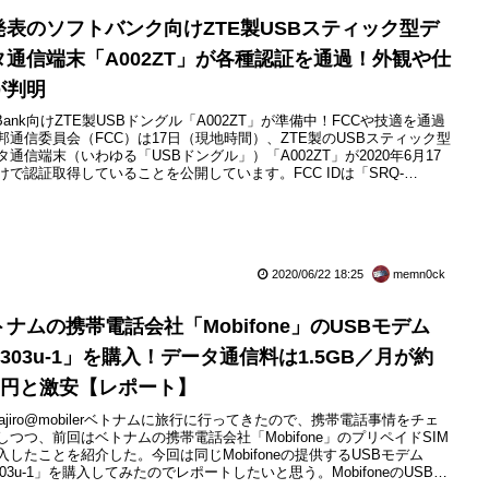
発表のソフトバンク向けZTE製USBスティック型デ
タ通信端末「A002ZT」が各種認証を通過！外観や仕
が判明
ftBank向けZTE製USBドングル「A002ZT」が準備中！FCCや技適を通過
邦通信委員会（FCC）は17日（現地時間）、ZTE製のUSBスティック型
タ通信端末（いわゆる「USBドングル」）「A002ZT」が2020年6月17
けで認証取得していることを公開しています。FCC IDは「SRQ-
863」。同製品は公開されている資料から発売元がソフトバンクとなって
、外観写真にはSoftBankロゴが記載されていることから携帯電話サー
SoftBank...
2020/06/22 18:25
memn0ck
トナムの携帯電話会社「Mobifone」のUSBモデム
303u-1」を購入！データ通信料は1.5GB／月が約
50円と激安【レポート】
imajiro@mobilerベトナムに旅行に行ってきたので、携帯電話事情をチェ
しつつ、前回はベトナムの携帯電話会社「Mobifone」のプリペイドSIM
入したことを紹介した。今回は同じMobifoneの提供するUSBモデム
303u-1」を購入してみたのでレポートしたいと思う。MobifoneのUSBモ