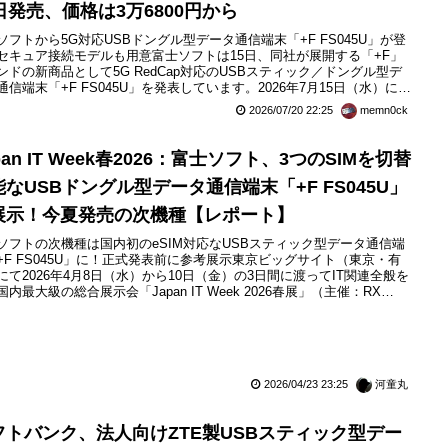
5日発売、価格は3万6800円から
ソフトから5G対応USBドングル型データ通信端末「+F FS045U」が登
セキュア接続モデルも用意富士ソフトは15日、同社が展開する「+F」
ンドの新商品として5G RedCap対応のUSBスティック／ドングル型デ
通信端末「+F FS045U」を発表しています。2026年7月15日（水）に発
れ、取扱店はガイアースネットショップおよびダイワボウ情報システ
2026/07/20 22:25
memn0ck
バイル・プランニング、Global Gateway、SB C&S、TD SYNNEX
これらによって...
pan IT Week春2026：富士ソフト、3つのSIMを切替
能なUSBドングル型データ通信端末「+F FS045U」
展示！今夏発売の次機種【レポート】
ソフトの次機種は国内初のeSIM対応なUSBスティック型データ通信端
+F FS045U」に！正式発表前に参考展示東京ビッグサイト（東京・有
にて2026年4月8日（水）から10日（金）の3日間に渡ってIT関連全般を
国内最大級の総合展示会「Japan IT Week 2026春展」（主催：RX
pan）が開催されました。なお、同展示会はIT・DX・AI総合展として
apan DX Week」や「営業・デジタルマーケティング Week」などが同時
されたほか...
2026/04/23 23:25
河童丸
フトバンク、法人向けZTE製USBスティック型デー