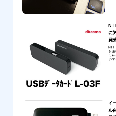
デム
ムド
N
に
発
NTT
を発
した
で下
高速
を開
大1..
イ
ル