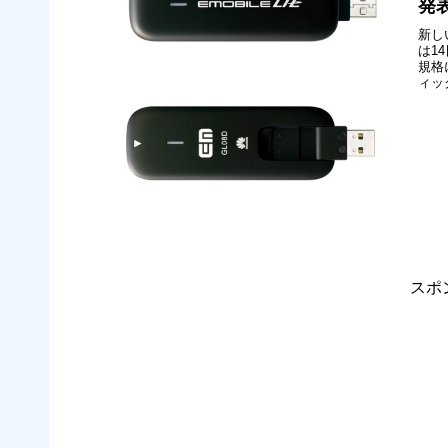
発
新し
は1
規格
ィッ
20
「G
特長
スポ