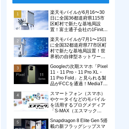
楽天モバイルが6月16〜30
日に全国36都道府県115市
区町村で新たな基地局設
置！富士通子会社の1Finity
製無線装置を導入開始。5G
楽天モバイルが7月1〜15日
エリアが拡大
に全国32都道府県77市区町
村で新たな基地局設置！世
界初の自律型ネットワーク
レベル4による省電力化で
Googleの次期スマホ「Pixel
通信品質も改善
11・11 Pro・11 Pro XL・
11 Pro Fold」と見られる製
品がFCCを通過！MediaTek
製モデム搭載に
スマートフォン（スマホ）
やケータイなどのモバイル
を活用するブログメディア
「S-MAX（エスマック
ス）」について
Snapdragon 8 Elite Gen 5搭
載の新フラッグシップスマ