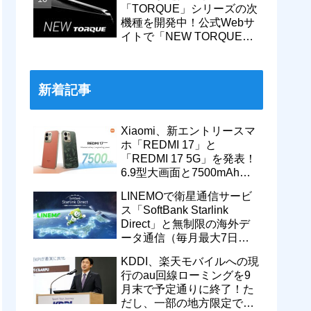
「TORQUE」シリーズの次
機種を開発中！公式Webサ
イトで「NEW TORQUE」
の一部デザインを公開。
KDDIから発売へ
新着記事
Xiaomi、新エントリースマ
ホ「REDMI 17」と
「REDMI 17 5G」を発表！
6.9型大画面と7500mAhバ
ッテリーなどを搭載。日本
LINEMOで衛星通信サービ
でも発売予定
ス「SoftBank Starlink
Direct」と無制限の海外デ
ータ通信（毎月最大7日
間）が追加料金なしで9月
KDDI、楽天モバイルへの現
から利用可能
行のau回線ローミングを9
月末で予定通りに終了！た
だし、一部の地方限定では