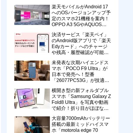
一定期間の新契約でエリア
楽天モバイルがAndroid 17
維持に協力へ
へのOSバージョンアップ予
定のスマホ21機種を案内！
OPPO A3 5GやAQUOS
wish5、Galaxy S23などが
決済サービス「楽天ペイ」
対象
のAndroid版アプリで「楽天
Edyカード」へのチャージ
や残高・履歴確認が可能
に！楽天ペイ残高との相互
未発表な次期ハイエンドス
交換なども
マホ「POCO F9 Ultra」が
日本で発売へ！型番
「26077PC53G」が技適通
過。大容量10000mAhバッ
横開き型の新フォルダブル
テリー搭載に
スマホ「Samsung Galaxy Z
Fold8 Ultra」を写真や動画
で紹介！折り目がほぼない
8インチ大画面【レポー
大容量7000mAhバッテリー
ト】
搭載の最新ミッドハイスマ
ホ「motorola edge 70