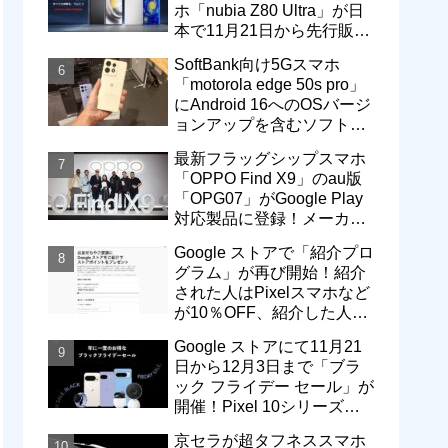
ホ「nubia Z80 Ultra」が日
本で11月21日から先行販
売！価格は13万3800円から
SoftBank向け5Gスマホ
「motorola edge 50s pro」
にAndroid 16へのOSバージ
ョンアップを含むソフトウ
ェア更新が提供開始
最新フラッグシップスマホ
「OPPO Find X9」のau版
「OPG07」がGoogle Play
対応製品に登録！メーカー
版「CPH2797」とともに発
Google ストアで「紹介プロ
売へ
グラム」が再び開始！紹介
された人はPixelスマホなど
が10％OFF、紹介した人は
最大5万円分ストアポイン
Google ストアにて11月21
ト付与
日から12月3日まで「ブラ
ック フライデー セール」が
開催！Pixel 10シリーズや
Pixel 9a・9 Proなどがお得
京セラが超タフネススマホ
に