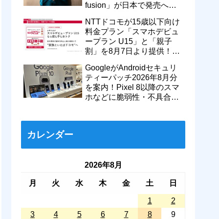
fusion」が日本で発売へ！
型番「XT2605-6」が技適通
NTTドコモが15歳以下向け
過
料金プラン「スマホデビュ
ープラン U15」と「親子
割」を8月7日より提供！親
のドコモ MAXやahamoも月
GoogleがAndroidセキュリ
550円割引に
ティーパッチ2026年8月分
を案内！Pixel 8以降のスマ
ホなどに脆弱性・不具合の
修正を含むソフトウェア更
新が提供開始
カレンダー
2026年8月
月
火
水
木
金
土
日
1
2
3
4
5
6
7
8
9