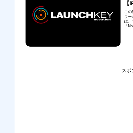
【i
この
ラー
は、
「No
スポ