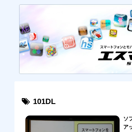
101DL
ソフ
ア