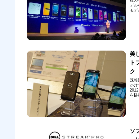
社の今
デル
モデ
が2
み、
マー
美
トフ
ク
既報
かけ
201
を搭載
した
クア
ソ