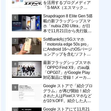
を活用するブログメディア
「S-MAX（エスマック
ス）」について
Snapdragon 8 Elite Gen 5搭
載の新フラッグシップスマ
ホ「nubia Z80 Ultra」が日
本で11月21日から先行販
売！価格は13万3800円から
SoftBank向け5Gスマホ
「motorola edge 50s pro」
にAndroid 16へのOSバージ
ョンアップを含むソフトウ
ェア更新が提供開始
最新フラッグシップスマホ
「OPPO Find X9」のau版
「OPG07」がGoogle Play
対応製品に登録！メーカー
版「CPH2797」とともに発
Google ストアで「紹介プロ
売へ
グラム」が再び開始！紹介
された人はPixelスマホなど
が10％OFF、紹介した人は
最大5万円分ストアポイン
Google ストアにて11月21
ト付与