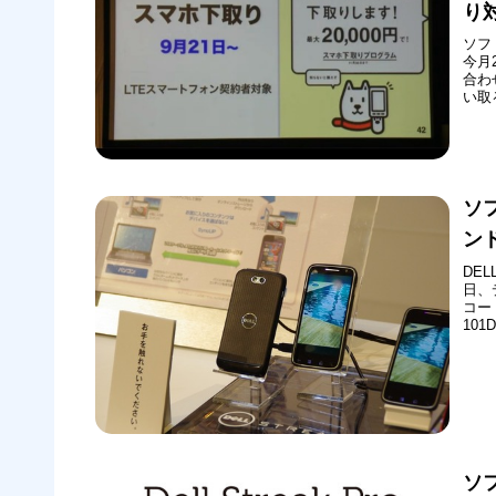
り
ソフ
今月
合わ
い取
格を
り、他
フォ
ソフ
ン
DEL
日、
コード
10
よる
供開
の4点
ソ