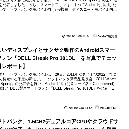
秋から来春に発売する予定の「2011 Winter - 2012 Spring」の全15モ
を発表しました。うち、スマートフォンは、すべてAndroidを採用した
ルで、ソフトバンクモバイル向けが9機種、ディズニー・モバイル向け
機種と、音声通話機種のほぼすべてを占め、通常のケータイが1機種の
モバイルWi-Fiルーターが1機種、フォトフレームが2機種と、完全にス
トフォンへの移行がなされた...
2011/10/09 18:55
S-MAX編集部
しいディスプレイとサクサク動作のAndroidスマー
ォン「DELL Streak Pro 101DL」を写真でチェッ
【レポート】
通り、ソフトバンクモバイルは、29日、2011年秋冬および2012年春に
て発売する予定の新モデル「ソフトバンク新商品発表会 2011 Winter-
2 Spring」の発表会を行い、Android2.3（開発コード名：Gingerbread）
したDELL製スマートフォン「DELL Streak Pro 101DL」を発表しま
。今回は、この「DELL Streak Pro 101DL」が実際には動作しないモッ
ップ展示となっていましたが、外観での写真レ...
2011/09/30 11:55
vodafonefan
フトバンク、1.5GHzデュアルコアCPUやクラウドサ