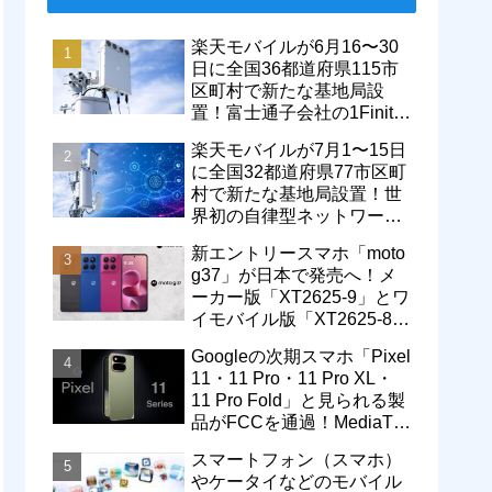
楽天モバイルが6月16〜30
日に全国36都道府県115市
区町村で新たな基地局設
置！富士通子会社の1Finity
製無線装置を導入開始。5G
楽天モバイルが7月1〜15日
エリアが拡大
に全国32都道府県77市区町
村で新たな基地局設置！世
界初の自律型ネットワーク
レベル4による省電力化で
新エントリースマホ「moto
通信品質も改善
g37」が日本で発売へ！メ
ーカー版「XT2625-9」とワ
イモバイル版「XT2625-8」
が技適を通過
Googleの次期スマホ「Pixel
11・11 Pro・11 Pro XL・
11 Pro Fold」と見られる製
品がFCCを通過！MediaTek
製モデム搭載に
スマートフォン（スマホ）
やケータイなどのモバイル