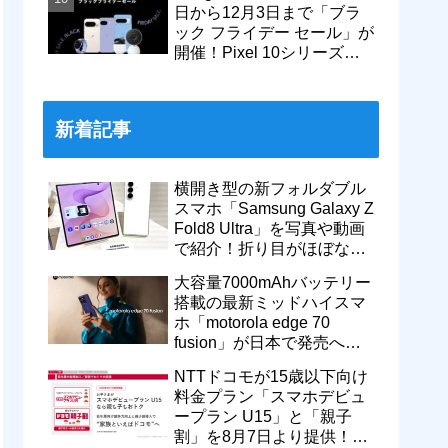
日から12月3日まで「ブラ
ック フライデー セール」が
開催！Pixel 10シリーズや
Pixel 9a・9 Proなどがお得
に
新着記事
横開き型の新フォルダブル
スマホ「Samsung Galaxy Z
Fold8 Ultra」を写真や動画
で紹介！折り目がほぼない
8インチ大画面【レポー
大容量7000mAhバッテリー
ト】
搭載の最新ミッドハイスマ
ホ「motorola edge 70
fusion」が日本で発売へ！
型番「XT2605-6」が技適通
NTTドコモが15歳以下向け
過
料金プラン「スマホデビュ
ープラン U15」と「親子
割」を8月7日より提供！親