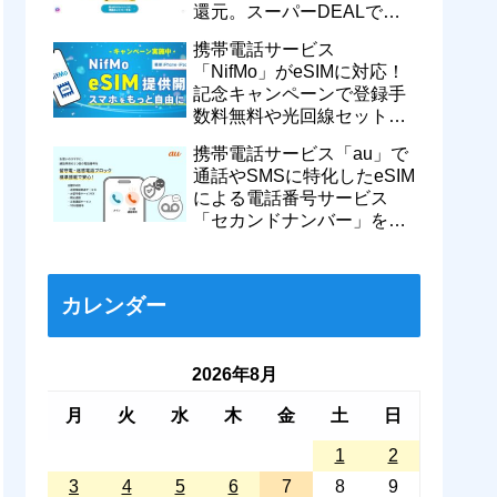
還元。スーパーDEALで
motorola razr 50が50％還元
携帯電話サービス
など
「NifMo」がeSIMに対応！
記念キャンペーンで登録手
数料無料や光回線セットで
親子それぞれ最大11カ月
携帯電話サービス「au」で
770円割引に
通話やSMSに特化したeSIM
による電話番号サービス
「セカンドナンバー」を提
供開始！月額550円で留守
番などに対応
カレンダー
2026年8月
月
火
水
木
金
土
日
1
2
3
4
5
6
7
8
9