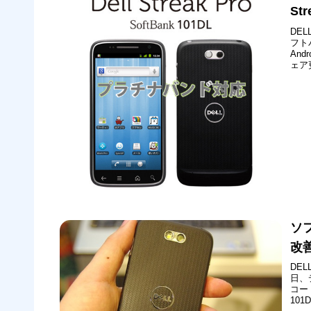
St
DE
フト
And
ェア
のソ
バン
ソフ
改
DEL
日、
コード
10