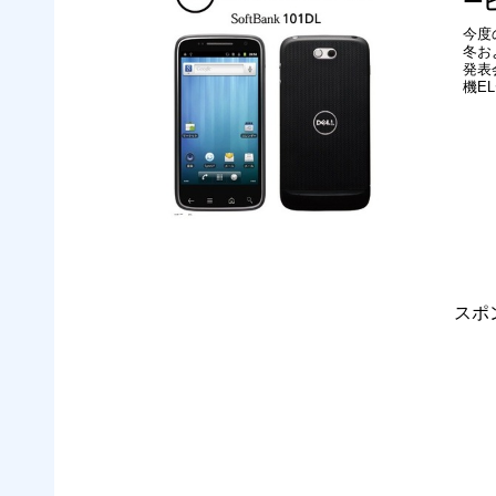
ービ
今度
冬お
発表会
機EL
採用
います
スポ