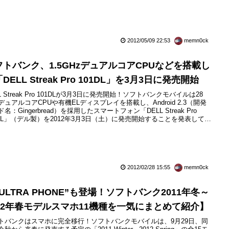
でネットワーク経由による本体ファームウェアのアップデートサービス
フトウェア更新」を提供開始したことをお知らせしています。今回の更
修正され...
2012/05/09 22:53
memn0ck
フトバンク、1.5GHzデュアルコアCPUなどを搭載し
DELL Streak Pro 101DL」を3月3日に発売開始
L Streak Pro 101DLが3月3日に発売開始！ソフトバンクモバイルは28
デュアルコアCPUや有機ELディスプレイを搭載し、Android 2.3（開発
名：Gingerbread）を採用したスマートフォン「DELL Streak Pro
1DL」（デル製）を2012年3月3日（土）に発売開始することを発表してい
。
2012/02/28 15:55
memn0ck
ULTRA PHONE”も登場！ソフトバンク2011年冬～
012年春モデルスマホ11機種を一気にまとめて紹介】
トバンクはスマホに完全移行！ソフトバンクモバイルは、9月29日、同