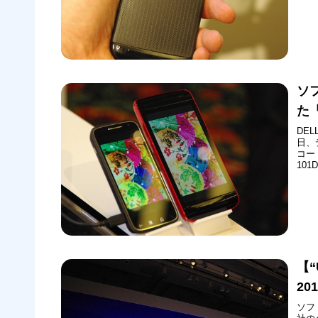
具合
「ソ
新で
ソ
た「
DEL
日、
コード
10
ます
【“
2
ソフ