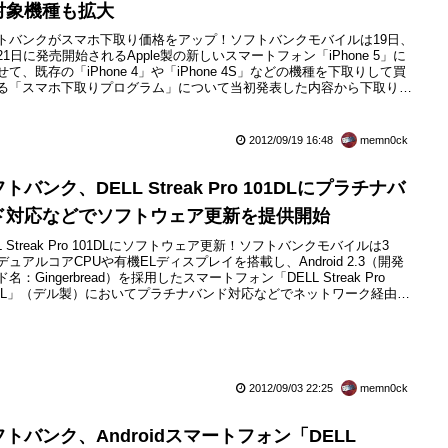
対象機種も拡大
トバンクがスマホ下取り価格をアップ！ソフトバンクモバイルは19日、
21日に発売開始されるApple製の新しいスマートフォン「iPhone 5」に
せて、既存の「iPhone 4」や「iPhone 4S」などの機種を下取りして買
る「スマホ下取りプログラム」について当初発表した内容から下取り価
アップしたり、ストレージの違いによるモデルごとの価格を設定した
の「iPhone 3G」や「iPhone 3GS」、DellやHTCのAndroidスマート
ンも下取...
2012/09/19 16:48
memn0ck
トバンク、DELL Streak Pro 101DLにプラチナバ
ド対応などでソフトウェア更新を提供開始
L Streak Pro 101DLにソフトウェア更新！ソフトバンクモバイルは3
デュアルコアCPUや有機ELディスプレイを搭載し、Android 2.3（開発
名：Gingerbread）を採用したスマートフォン「DELL Streak Pro
1DL」（デル製）においてプラチナバンド対応などでネットワーク経由に
本体ファームウェアのアップデートサービス「ソフトウェア更新」を提
始したことをお知らせしています。今回の更新で変更される事象は以下
となっ...
2012/09/03 22:25
memn0ck
フトバンク、Androidスマートフォン「DELL