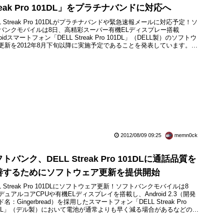
reak Pro 101DL」をプラチナバンドに対応へ
LL Streak Pro 101DLがプラチナバンドや緊急速報メールに対応予定！ソ
バンクモバイルは8日、高精彩スーパー有機ELディスプレー搭載
roidスマートフォン「DELL Streak Pro 101DL」（DELL製）のソフトウ
更新を2012年8月下旬以降に実施予定であることを発表しています。こ
フトウェア更新を適用することで、DELL Streak Pro 101DLがプラチナ
ド（900MHz帯）に対応するほか、緊急速報メール（災害避難情報）...
2012/08/09 09:25
memn0ck
トバンク、DELL Streak Pro 101DLに通話品質を
善するためにソフトウェア更新を提供開始
L Streak Pro 101DLにソフトウェア更新！ソフトバンクモバイルは8
デュアルコアCPUや有機ELディスプレイを搭載し、Android 2.3（開発
名：Gingerbread）を採用したスマートフォン「DELL Streak Pro
1DL」（デル製）において電池が通常よりも早く減る場合があるなどの不