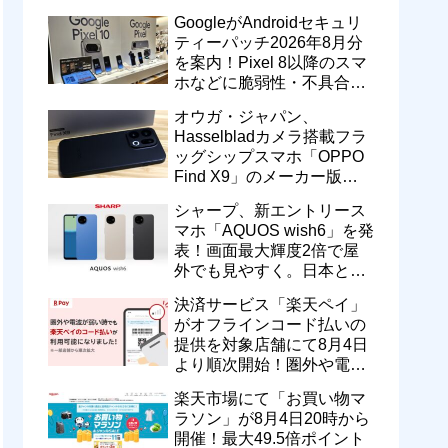
のドコモ MAXやahamoも月
GoogleがAndroidセキュリ
550円割引に
ティーパッチ2026年8月分
を案内！Pixel 8以降のスマ
ホなどに脆弱性・不具合の
修正を含むソフトウェア更
オウガ・ジャパン、
新が提供開始
Hasselbladカメラ搭載フラ
ッグシップスマホ「OPPO
Find X9」のメーカー版
「CPH2797」を1万円値上
シャープ、新エントリース
げ！15万9800円に
マホ「AQUOS wish6」を発
表！画面最大輝度2倍で屋
外でも見やすく。日本と台
湾で9月中旬以降に順次発
決済サービス「楽天ペイ」
売
がオフラインコード払いの
提供を対象店舗にて8月4日
より順次開始！圏外や電波
が弱い時でも支払いが可能
楽天市場にて「お買い物マ
に
ラソン」が8月4日20時から
開催！最大49.5倍ポイント