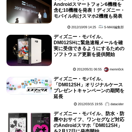
Androidスマートフォン6機種を
含む10機種を発表！ディズニー・
モバイル向けスマホ2機種も発表
2012/10/09 14:25
S-MAX編集部
ディズニー・モバイル、
DM012SHに緊急速報メールを確
実に受信できるようにするための
ソフトウェア更新を提供開始
2012/05/31 06:55
memn0ck
ディズニー・モバイル、
「DM012SH」オリジナルケース
プレゼントキャンペーンの期間を
延長
2012/03/15 19:55
datacider
ディズニー・モバイル、防水・防
塵やおサイフ、ワンセグなど対応
のAndroidスマホ「DM012SH」
を2月17日に発売開始