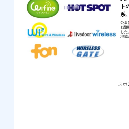
トの
系、
公衆
1週
した
地域
てい
線L
めて
スポ