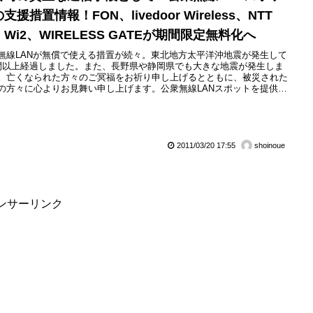
支援措置情報！FON、livedoor Wireless、NTT
Wi2、WIRELESS GATEが期間限定無料化へ
無線LANが無償で使える措置が続々。東北地方太平洋沖地震が発生して
間以上経過しました。また、長野県や静岡県でも大きな地震が発生しま
。亡くなられた方々のご冥福をお祈り申し上げるとともに、被災された
の方々に心よりお見舞い申し上げます。公衆無線LANスポットを提供し
る各社が被災地あるいは避難地における通信手段の確保支援のための無
ANスポット開放など、各種支援措置をしています。それらを簡単にまと
みました。
2011/03/20 17:55
shoinoue
ンサーリンク