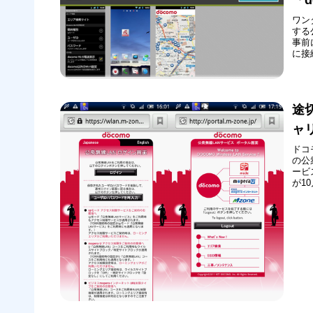
ワン
する
事前
に接続
月3
は無
を初
途
ャ
ドコ
の公
ービ
が1
様々
法と