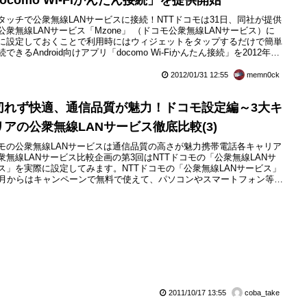
タッチで公衆無線LANサービスに接続！NTTドコモは31日、同社が提供
公衆無線LANサービス「Mzone」 （ドコモ公衆無線LANサービス）に
に設定しておくことで利用時にはウィジェットをタップするだけで簡単
できるAndroid向けアプリ「docomo Wi-Fiかんたん接続」を2012年1
1日（火）から提供開始することを発表しています。アプリおよび利用料
料。docomo Wi-Fiかんたん接続は事前にユーザーIDおよびパスワード
2012/01/31 12:55
memn0ck
期設定しておけば、...
切れず快適、通信品質が魅力！ドコモ設定編～3大キ
リアの公衆無線LANサービス徹底比較(3)
モの公衆無線LANサービスは通信品質の高さが魅力携帯電話各キャリア
衆無線LANサービス比較企画の第3回はNTTドコモの「公衆無線LANサ
ス」を実際に設定してみます。NTTドコモの「公衆無線LANサービス」
0月からはキャンペーンで無料で使えて、パソコンやスマートフォン等
な方法で申し込みが出来ることを前回紹介しましたが、今回は設定の方
、実際の使い心地について紹介します。
2011/10/17 13:55
coba_take