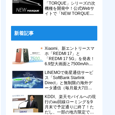
「TORQUE」シリーズの次
機種を開発中！公式Webサ
イトで「NEW TORQUE」
の一部デザインを公開。
KDDIから発売へ
新着記事
Xiaomi、新エントリースマ
ホ「REDMI 17」と
「REDMI 17 5G」を発表！
6.9型大画面と7500mAhバ
ッテリーなどを搭載。日本
LINEMOで衛星通信サービ
でも発売予定
ス「SoftBank Starlink
Direct」と無制限の海外デ
ータ通信（毎月最大7日
間）が追加料金なしで9月
KDDI、楽天モバイルへの現
から利用可能
行のau回線ローミングを9
月末で予定通りに終了！た
だし、一部の地方限定では