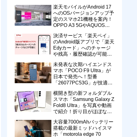
一定期間の新契約でエリア
楽天モバイルがAndroid 17
維持に協力へ
へのOSバージョンアップ予
定のスマホ21機種を案内！
OPPO A3 5GやAQUOS
wish5、Galaxy S23などが
決済サービス「楽天ペイ」
対象
のAndroid版アプリで「楽天
Edyカード」へのチャージ
や残高・履歴確認が可能
に！楽天ペイ残高との相互
未発表な次期ハイエンドス
交換なども
マホ「POCO F9 Ultra」が
日本で発売へ！型番
「26077PC53G」が技適通
過。大容量10000mAhバッ
横開き型の新フォルダブル
テリー搭載に
スマホ「Samsung Galaxy Z
Fold8 Ultra」を写真や動画
で紹介！折り目がほぼない
8インチ大画面【レポー
大容量7000mAhバッテリー
ト】
搭載の最新ミッドハイスマ
ホ「motorola edge 70