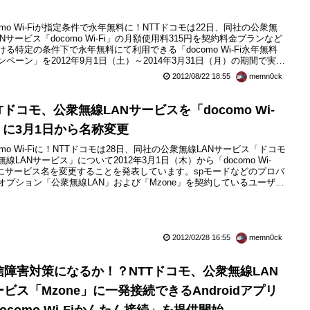
como Wi-Fiが指定条件で永年無料に！NTTドコモは22日、同社の公衆無
ANサービス「docomo Wi-Fi」の月額使用料315円を契約料金プランなど
ける特定の条件下で永年無料にて利用できる「docomo Wi-Fi永年無料
ンペーン」を2012年9月1日（土）～2014年3月31日（月）の期間で実施
ことを発表しています。特定条件を維持する限り、上記期間終了後も月
2012/08/22 18:55
memn0ck
用料は無料となります。これまでドコモでは、docomo Wi-Fiを2013年3
.
Tドコモ、公衆無線LANサービスを「docomo Wi-
i」に3月1日から名称変更
como Wi-Fiに！NTTドコモは28日、同社の公衆無線LANサービス「ドコモ
無線LANサービス」について2012年3月1日（木）から「docomo Wi-
」にサービス名を変更することを発表しています。spモードなどのプロバ
オプション「公衆無線LAN」および「Mzone」を契約しているユーザー
手続きの必要はなく、これまで通りにサービスを利用できるとのことで
2012/02/28 16:55
memn0ck
信障害対策になるか！？NTTドコモ、公衆無線LAN
ービス「Mzone」に一発接続できるAndroidアプリ
ocomo Wi-Fiかんたん接続」を提供開始