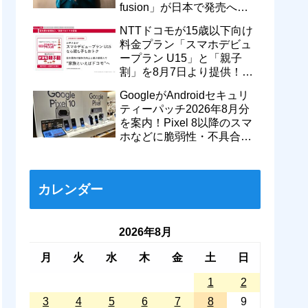
fusion」が日本で発売へ！
型番「XT2605-6」が技適通
NTTドコモが15歳以下向け
過
料金プラン「スマホデビュ
ープラン U15」と「親子
割」を8月7日より提供！親
のドコモ MAXやahamoも月
GoogleがAndroidセキュリ
550円割引に
ティーパッチ2026年8月分
を案内！Pixel 8以降のスマ
ホなどに脆弱性・不具合の
修正を含むソフトウェア更
新が提供開始
カレンダー
2026年8月
月
火
水
木
金
土
日
1
2
3
4
5
6
7
8
9