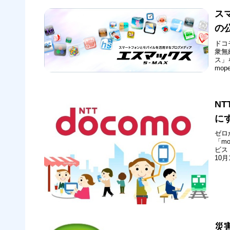
ス
の
ドコ
衆無
ス」
mo
いま
サー
N
に
ゼロ
「m
ビス
10
ます
災