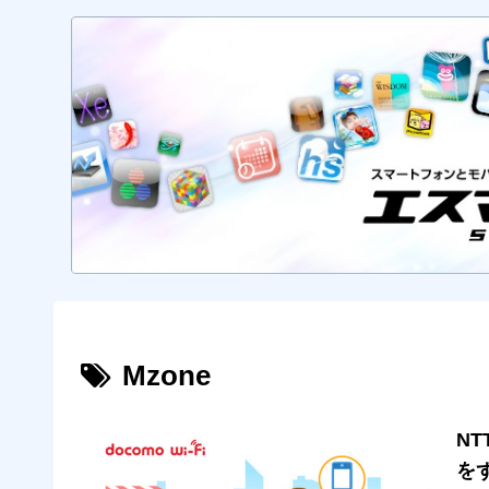
Mzone
NT
を