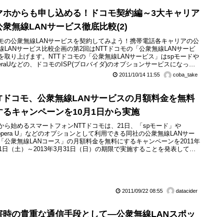
マホからも申し込める！ドコモ契約編～3大キャリア
公衆無線LANサービス徹底比較(2)
モの公衆無線LANサービスを契約してみよう！携帯電話各キャリアの公
線LANサービス比較企画の第2回はNTTドコモの「公衆無線LANサービ
を取り上げます。NTTドコモの「公衆無線LANサービス」はspモードや
peraUなどの、ドコモのISP(プロバイダ)のオプションサービスになって
す。10月からはキャンペーンで無料で使えます。今回は改めてドコモの
2011/10/14 11:55
coba_take
ビスの特徴について取り上げると共に、契約の方法などを紹介します。
TTドコモ、公衆無線LANサービスの月額料金を無料
するキャンペーンを10月1日から実施
から始めるスマートフォンNTTドコモは、21日、「spモード」や
opera U」などのオプションとして利用できる同社の公衆無線LANサー
「公衆無線LANコース」の月額料金を無料にするキャンペーンを2011年
月1日（土）～2013年3月31日（日）の期限で実施することを発表してい
。
2011/09/22 08:55
datacider
害時の貴重な通信手段として―公衆無線LANスポッ