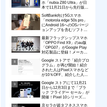
ホ「nubia Z80 Ultra」が日
本で11月21日から先行販
売！価格は13万3800円から
SoftBank向け5Gスマホ
「motorola edge 50s pro」
にAndroid 16へのOSバージ
ョンアップを含むソフトウ
ェア更新が提供開始
最新フラッグシップスマホ
「OPPO Find X9」のau版
「OPG07」がGoogle Play
対応製品に登録！メーカー
版「CPH2797」とともに発
Google ストアで「紹介プロ
売へ
グラム」が再び開始！紹介
された人はPixelスマホなど
が10％OFF、紹介した人は
最大5万円分ストアポイン
Google ストアにて11月21
ト付与
日から12月3日まで「ブラ
ック フライデー セール」が
開催！Pixel 10シリーズや
Pixel 9a・9 Proなどがお得
京セラが超タフネススマホ
に