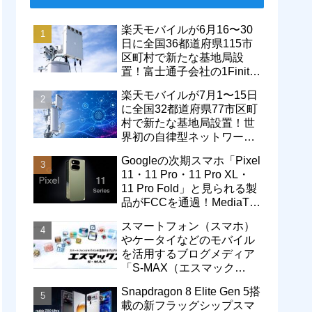
楽天モバイルが6月16〜30
日に全国36都道府県115市
区町村で新たな基地局設
置！富士通子会社の1Finity
製無線装置を導入開始。5G
楽天モバイルが7月1〜15日
エリアが拡大
に全国32都道府県77市区町
村で新たな基地局設置！世
界初の自律型ネットワーク
レベル4による省電力化で
Googleの次期スマホ「Pixel
通信品質も改善
11・11 Pro・11 Pro XL・
11 Pro Fold」と見られる製
品がFCCを通過！MediaTek
製モデム搭載に
スマートフォン（スマホ）
やケータイなどのモバイル
を活用するブログメディア
「S-MAX（エスマック
ス）」について
Snapdragon 8 Elite Gen 5搭
載の新フラッグシップスマ