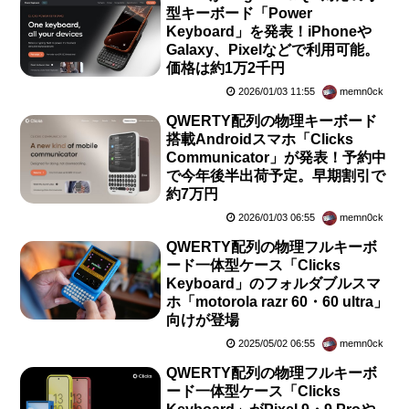
型キーボード「Power
Keyboard」を発表！iPhoneや
Galaxy、Pixelなどで利用可能。
価格は約1万2千円
2026/01/03 11:55
memn0ck
QWERTY配列の物理キーボード
搭載Androidスマホ「Clicks
Communicator」が発表！予約中
で今年後半出荷予定。早期割引で
約7万円
2026/01/03 06:55
memn0ck
QWERTY配列の物理フルキーボ
ード一体型ケース「Clicks
Keyboard」のフォルダブルスマ
ホ「motorola razr 60・60 ultra」
向けが登場
2025/05/02 06:55
memn0ck
QWERTY配列の物理フルキーボ
ード一体型ケース「Clicks