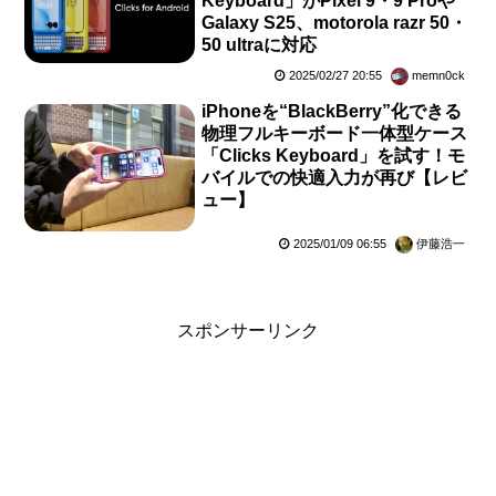
Keyboard」がPixel 9・9 Proや
Galaxy S25、motorola razr 50・
50 ultraに対応
2025/02/27 20:55
memn0ck
iPhoneを“BlackBerry”化できる
物理フルキーボード一体型ケース
「Clicks Keyboard」を試す！モ
バイルでの快適入力が再び【レビ
ュー】
2025/01/09 06:55
伊藤浩一
スポンサーリンク