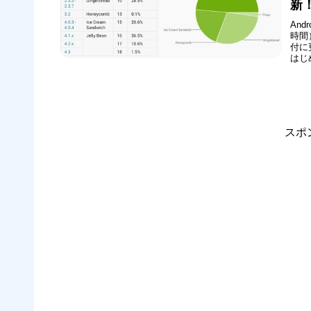
新！
And
時間
付に
はじめ
とな
「Je
スポ