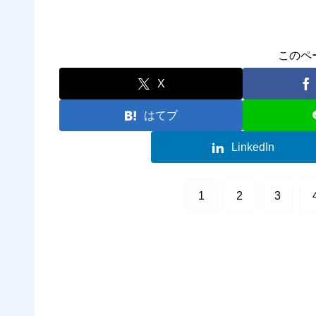
このペ
X
はてブ
LinkedIn
1
2
3