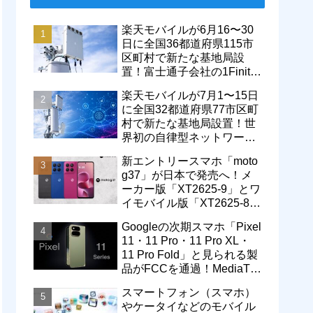
楽天モバイルが6月16〜30
日に全国36都道府県115市
区町村で新たな基地局設
置！富士通子会社の1Finity
製無線装置を導入開始。5G
楽天モバイルが7月1〜15日
エリアが拡大
に全国32都道府県77市区町
村で新たな基地局設置！世
界初の自律型ネットワーク
レベル4による省電力化で
新エントリースマホ「moto
通信品質も改善
g37」が日本で発売へ！メ
ーカー版「XT2625-9」とワ
イモバイル版「XT2625-8」
が技適を通過
Googleの次期スマホ「Pixel
11・11 Pro・11 Pro XL・
11 Pro Fold」と見られる製
品がFCCを通過！MediaTek
製モデム搭載に
スマートフォン（スマホ）
やケータイなどのモバイル