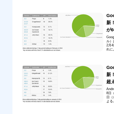
が5分
3分
Go
新！
が
Go
ル）
2月
れによ
とな
など
て...
Go
新！
超
An
8日
日（
よると
えたほ
さらに