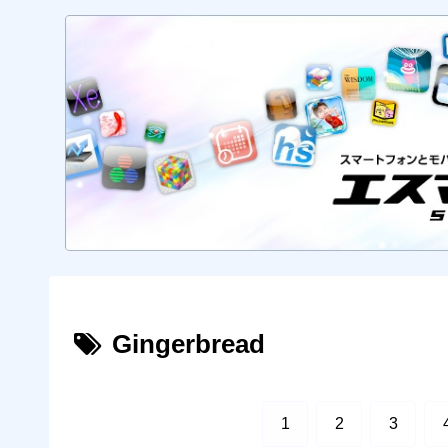
Gingerbread
1
2
3