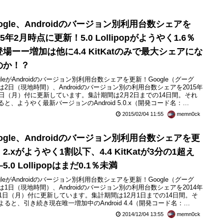
へ
ogle、Androidのバージョン別利用台数シェアを
15年2月時点に更新！5.0 Lollipopがようやく1.6％
場ーー増加は他に4.4 KitKatのみで最大シェアにな
のか！？
ogleがAndroidのバージョン別利用台数シェアを更新！Google（グーグ
は2日（現地時間）、Androidのバージョン別の利用台数シェアを2015年
2日（月）付に更新しています。集計期間は2月2日までの14日間。それ
ると、ようやく最新バージョンのAndroid 5.0.x（開発コード名：
llipop）が0.1％以上になって登場し、1.6％となっています。一方、開発
2015/02/04 11:55
memn0ck
名別ではいまだ最大のAndroid 4.1〜4.3（開発コード名：JellyBe...
ogle、Androidのバージョン別利用台数シェアを更
2.xがようやく1割以下、4.4 KitKatが3分の1超え
5.0 Lollipopはまだ0.1％未満
ogleがAndroidのバージョン別利用台数シェアを更新！Google（グーグ
は1日（現地時間）、Androidのバージョン別の利用台数シェアを2014年
月1日（月）付に更新しています。集計期間は12月1日までの14日間。そ
よると、引き続き現在唯一増加中のAndroid 4.4（開発コード名：
Kat）が12月に3.7％増と、6月に5.1％増、7月に4.3％増、8月に3％増、9
2014/12/04 13:55
memn0ck
3.6％、11月に5.7％（10月分の公開はなし）で合計33.9％と一気に...