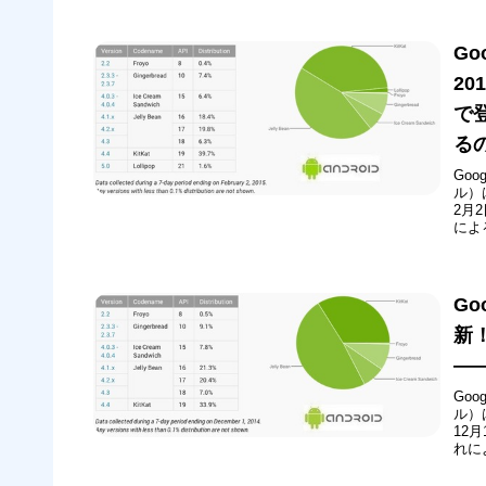
Go
20
で登
る
Go
ル）
2月
によ
Lo
コード
Go
新！
――
Go
ル）
12
れに
Kit
月に