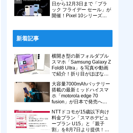
日から12月3日まで「ブラ
ック フライデー セール」が
開催！Pixel 10シリーズや
Pixel 9a・9 Proなどがお得
に
新着記事
横開き型の新フォルダブル
スマホ「Samsung Galaxy Z
Fold8 Ultra」を写真や動画
で紹介！折り目がほぼない
8インチ大画面【レポー
大容量7000mAhバッテリー
ト】
搭載の最新ミッドハイスマ
ホ「motorola edge 70
fusion」が日本で発売へ！
型番「XT2605-6」が技適通
NTTドコモが15歳以下向け
過
料金プラン「スマホデビュ
ープラン U15」と「親子
割」を8月7日より提供！親