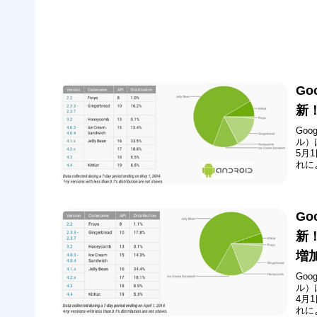
Go
新！
Go
ル）
5月
れに
が増
いま
Go
新！
増
Go
ル）
4月
れによ