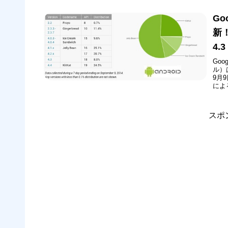
Go
新！
4.
Go
ル）
9月
によ
が最
3.
も...
スポ