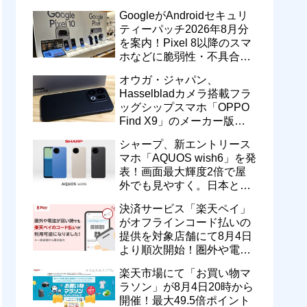
のドコモ MAXやahamoも月
GoogleがAndroidセキュリ
550円割引に
ティーパッチ2026年8月分
を案内！Pixel 8以降のスマ
ホなどに脆弱性・不具合の
修正を含むソフトウェア更
オウガ・ジャパン、
新が提供開始
Hasselbladカメラ搭載フラ
ッグシップスマホ「OPPO
Find X9」のメーカー版
「CPH2797」を1万円値上
シャープ、新エントリース
げ！15万9800円に
マホ「AQUOS wish6」を発
表！画面最大輝度2倍で屋
外でも見やすく。日本と台
湾で9月中旬以降に順次発
決済サービス「楽天ペイ」
売
がオフラインコード払いの
提供を対象店舗にて8月4日
より順次開始！圏外や電波
が弱い時でも支払いが可能
楽天市場にて「お買い物マ
に
ラソン」が8月4日20時から
開催！最大49.5倍ポイント