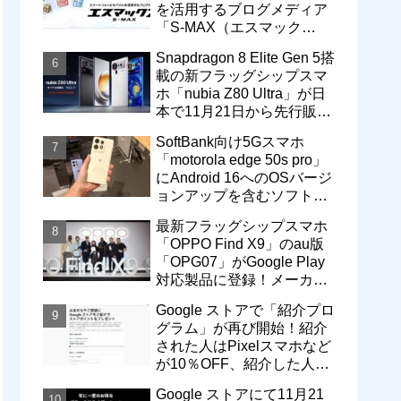
を活用するブログメディア
「S-MAX（エスマック
ス）」について
Snapdragon 8 Elite Gen 5搭
載の新フラッグシップスマ
ホ「nubia Z80 Ultra」が日
本で11月21日から先行販
売！価格は13万3800円から
SoftBank向け5Gスマホ
「motorola edge 50s pro」
にAndroid 16へのOSバージ
ョンアップを含むソフトウ
ェア更新が提供開始
最新フラッグシップスマホ
「OPPO Find X9」のau版
「OPG07」がGoogle Play
対応製品に登録！メーカー
版「CPH2797」とともに発
Google ストアで「紹介プロ
売へ
グラム」が再び開始！紹介
された人はPixelスマホなど
が10％OFF、紹介した人は
最大5万円分ストアポイン
Google ストアにて11月21
ト付与