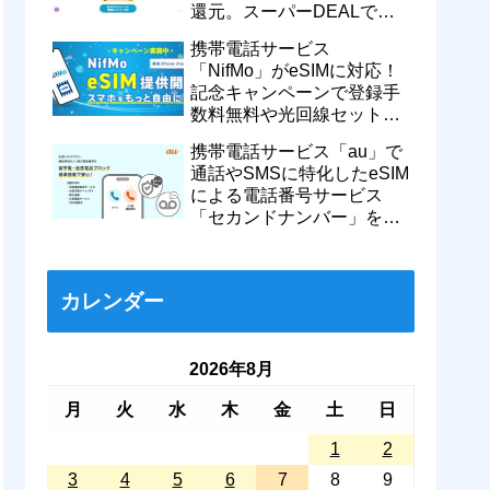
還元。スーパーDEALで
motorola razr 50が50％還元
携帯電話サービス
など
「NifMo」がeSIMに対応！
記念キャンペーンで登録手
数料無料や光回線セットで
親子それぞれ最大11カ月
携帯電話サービス「au」で
770円割引に
通話やSMSに特化したeSIM
による電話番号サービス
「セカンドナンバー」を提
供開始！月額550円で留守
番などに対応
カレンダー
2026年8月
月
火
水
木
金
土
日
1
2
3
4
5
6
7
8
9