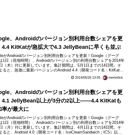
ogle、Androidのバージョン別利用台数シェアを更
4.4 KitKatが急拡大で4.3 JellyBeanに早くも並ぶ
ogleがAndroidのバージョン別利用台数シェアを更新！Google（グーグ
は1日（現地時間）、Androidのバージョン別の利用台数シェアを2014年
1日（木）付に更新しています。集計期間は、5月1日までの14日間。そ
よると、急激に最新バージョンのAndroid 4.4（開発コード名：KitKat）
加し、早くもAndroid 4.3（開発コード名：JellyBean）と同等となって
2014/05/26 13:55
memn0ck
す。日本でも今夏モデルはほぼAndroid 4.4ですので、さらに...
ogle、Androidのバージョン別利用台数シェアを更
4.1 JellyBean以上が3分の2以上――4.4 KitKatも
加率が最大に
ogleがAndroidのバージョン別利用台数シェアを更新！Google（グーグ
は1日（現地時間）、Androidのバージョン別の利用台数シェアを2014年
1日（月）付に更新しています。集計期間は、4月1日までの14日間。そ
ると、Android 4.0（開発コード名：IceCreamSandwich；ICS）以上