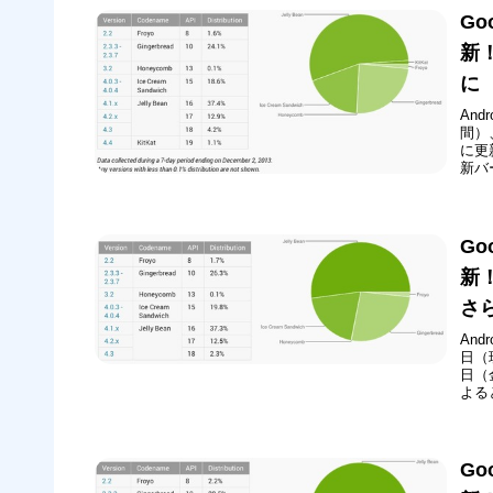
Go
新！
に
And
間）
に更
新バ
1.1
ついに
Go
新！
さ
And
日（
日（
よると
を超え
えた
Go