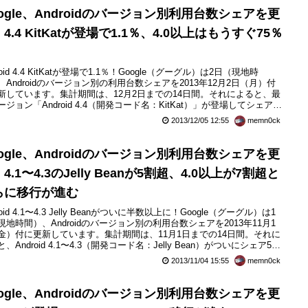
ogle、Androidのバージョン別利用台数シェアを更
4.4 KitKatが登場で1.1％、4.0以上はもうすぐ75％
roid 4.4 KitKatが登場で1.1％！Google（グーグル）は2日（現地時
、Androidのバージョン別の利用台数シェアを2013年12月2日（月）付
新しています。集計期間は、12月2日までの14日間。それによると、最
ージョン「Android 4.4（開発コード名：KitKat）」が登場してシェア
％になっているほか、Android 4.1〜4.3（開発コード名：Jelly Bean）が
2013/12/05 12:55
memn0ck
シェア55％を超え、Android 4.0（開発コ...
ogle、Androidのバージョン別利用台数シェアを更
4.1〜4.3のJelly Beanが5割超、4.0以上が7割超と
らに移行が進む
roid 4.1〜4.3 Jelly Beanがついに半数以上に！Google（グーグル）は1
現地時間）、Androidのバージョン別の利用台数シェアを2013年11月1
金）付に更新しています。集計期間は、11月1日までの14日間。それに
、Android 4.1〜4.3（開発コード名：Jelly Bean）がついにシェア5割
、Android 4.0（開発コード名：IceCream Sandwich）以上も7割を超
2013/11/04 15:55
memn0ck
ことが示されています。先日、さらに...
ogle、Androidのバージョン別利用台数シェアを更