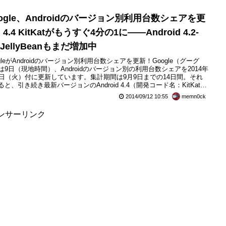
ogle、Androidのバージョン別利用台数シェアを更
4.4 KitKatがもうすぐ4分の1に――Android 4.2-
3 JellyBeanもまだ増加中
ogleがAndroidのバージョン別利用台数シェアを更新！Google（グーグ
は9日（現地時間）、Androidのバージョン別の利用台数シェアを2014年
9日（火）付に更新しています。集計期間は9月9日までの14日間。それ
ると、引き続き最新バージョンのAndroid 4.4（開発コード名：KitKat）
も増加しており、6月に5.1％増、7月に4.3％増、8月に3％増、9月に
2014/09/12 10:55
memn0ck
6％で合計24.5％ともうすぐ4分の1に到達し、APIレベル別では来月にも最
ンサーリンク