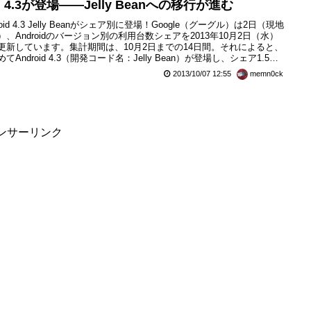
4.3が登場――Jelly Beanへの移行が進む
roid 4.3 Jelly Beanがシェア別に登場！Google（グーグル）は2日（現地
）、Androidのバージョン別の利用台数シェアを2013年10月2日（水）
更新しています。集計期間は、10月2日までの14日間。それによると、
てAndroid 4.3（開発コード名：Jelly Bean）が登場し、シェア1.5％
っています。また、この4.3と4.1.x、4.2.xを合わせた開発コード名
2013/10/07 12:55
memn0ck
lly Bean」が合計48.6％と前月の45.1％よ...
ンサーリンク