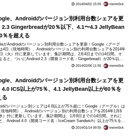
の4（80％）を超え、Android 4.1（開発コード名：JellyBean）以上が
2014/04/02 15:55
memn0ck
の2（66.6％）を超え、開発コード名別ではAndr...
ogle、Androidのバージョン別利用台数シェアを更
2.3 Gingerbreadが20％以下、4.1〜4.3 JellyBean
60％を超える
ogleがAndroidのバージョン別利用台数シェアを更新！Google（グーグ
は4日（現地時間）、Androidのバージョン別の利用台数シェアを2014年
4日（火）付に更新しています。集計期間は、2月4日までの14日間。そ
ると、ついにAndroid 2.3（開発コード名：Gingerbread）が20％以下
り、5分の1となりました。だいぶ意味合いは違いはしますが、iPhone
2014/02/06 11:55
memn0ck
のプラットフォーム「iOS」でも旧バージョンのiOS 6が17％ほど残っ
ogle、Androidのバージョン別利用台数シェアを更
4.0 ICS以上が75％、4.1 JellyBean以上が60％を
える
droidのバージョン別シェアは4.0以上が75％超に！Google（グーグル）は
（現地時間）、Androidのバージョン別の利用台数シェアを2014年1月8
水）付に更新しています。集計期間は、1月8日までの14日間。それに
、Android 4.0（開発コード名：IceCream Sandwich）以上が75％を超
か、Android 4.1（開発コード名：Jelly Bean）以上が60％を超えて、
2014/01/14 09:55
memn0ck
最大シェアのJelly Beanへの移行が進んで...