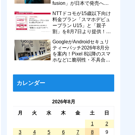
fusion」が日本で発売へ！
型番「XT2605-6」が技適通
NTTドコモが15歳以下向け
過
料金プラン「スマホデビュ
ープラン U15」と「親子
割」を8月7日より提供！親
のドコモ MAXやahamoも月
GoogleがAndroidセキュリ
550円割引に
ティーパッチ2026年8月分
を案内！Pixel 8以降のスマ
ホなどに脆弱性・不具合の
修正を含むソフトウェア更
新が提供開始
カレンダー
2026年8月
月
火
水
木
金
土
日
1
2
3
4
5
6
7
8
9