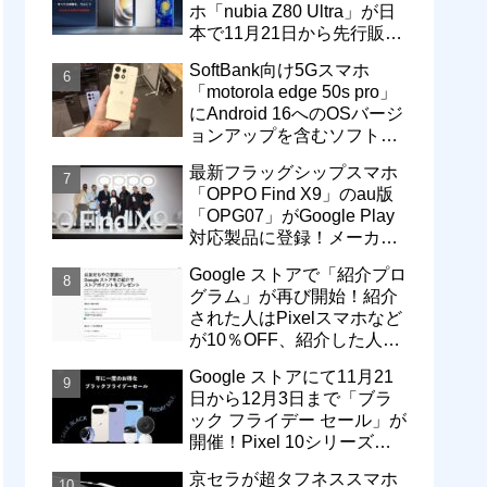
ホ「nubia Z80 Ultra」が日
本で11月21日から先行販
売！価格は13万3800円から
SoftBank向け5Gスマホ
「motorola edge 50s pro」
にAndroid 16へのOSバージ
ョンアップを含むソフトウ
ェア更新が提供開始
最新フラッグシップスマホ
「OPPO Find X9」のau版
「OPG07」がGoogle Play
対応製品に登録！メーカー
版「CPH2797」とともに発
Google ストアで「紹介プロ
売へ
グラム」が再び開始！紹介
された人はPixelスマホなど
が10％OFF、紹介した人は
最大5万円分ストアポイン
Google ストアにて11月21
ト付与
日から12月3日まで「ブラ
ック フライデー セール」が
開催！Pixel 10シリーズや
Pixel 9a・9 Proなどがお得
京セラが超タフネススマホ
に