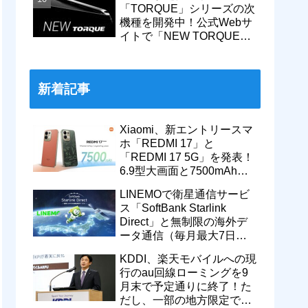
「TORQUE」シリーズの次
機種を開発中！公式Webサ
イトで「NEW TORQUE」
の一部デザインを公開。
KDDIから発売へ
新着記事
Xiaomi、新エントリースマ
ホ「REDMI 17」と
「REDMI 17 5G」を発表！
6.9型大画面と7500mAhバ
ッテリーなどを搭載。日本
LINEMOで衛星通信サービ
でも発売予定
ス「SoftBank Starlink
Direct」と無制限の海外デ
ータ通信（毎月最大7日
間）が追加料金なしで9月
KDDI、楽天モバイルへの現
から利用可能
行のau回線ローミングを9
月末で予定通りに終了！た
だし、一部の地方限定では