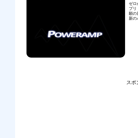
ゼロ
プリ
願の
新のバ
ケット
「Pow
スポ