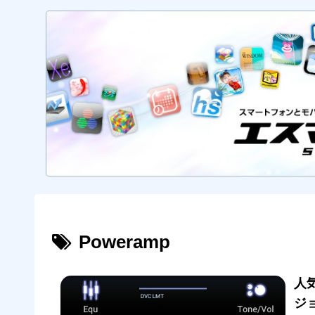
Poweramp
人気
ジ