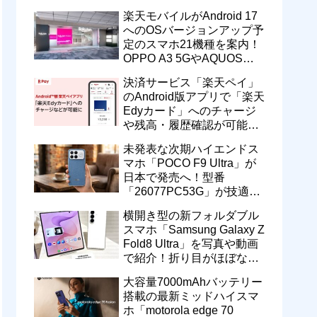
一定期間の新契約でエリア
楽天モバイルがAndroid 17
維持に協力へ
へのOSバージョンアップ予
定のスマホ21機種を案内！
OPPO A3 5GやAQUOS
wish5、Galaxy S23などが
決済サービス「楽天ペイ」
対象
のAndroid版アプリで「楽天
Edyカード」へのチャージ
や残高・履歴確認が可能
に！楽天ペイ残高との相互
未発表な次期ハイエンドス
交換なども
マホ「POCO F9 Ultra」が
日本で発売へ！型番
「26077PC53G」が技適通
過。大容量10000mAhバッ
横開き型の新フォルダブル
テリー搭載に
スマホ「Samsung Galaxy Z
Fold8 Ultra」を写真や動画
で紹介！折り目がほぼない
8インチ大画面【レポー
大容量7000mAhバッテリー
ト】
搭載の最新ミッドハイスマ
ホ「motorola edge 70