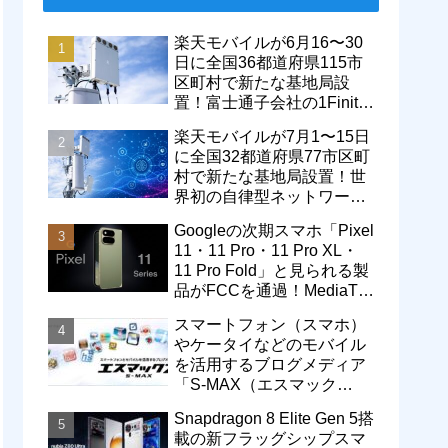
楽天モバイルが6月16〜30
日に全国36都道府県115市
区町村で新たな基地局設
置！富士通子会社の1Finity
製無線装置を導入開始。5G
楽天モバイルが7月1〜15日
エリアが拡大
に全国32都道府県77市区町
村で新たな基地局設置！世
界初の自律型ネットワーク
レベル4による省電力化で
Googleの次期スマホ「Pixel
通信品質も改善
11・11 Pro・11 Pro XL・
11 Pro Fold」と見られる製
品がFCCを通過！MediaTek
製モデム搭載に
スマートフォン（スマホ）
やケータイなどのモバイル
を活用するブログメディア
「S-MAX（エスマック
ス）」について
Snapdragon 8 Elite Gen 5搭
載の新フラッグシップスマ