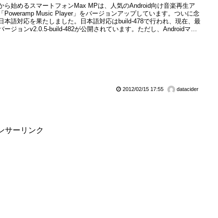
から始めるスマートフォンMax MPは、人気のAndroid向け音楽再生ア
「Poweramp Music Player」をバージョンアップしています。ついに念
日本語対応を果たしました。日本語対応はbuild-478で行われ、現在、最
ージョンv2.0.5-build-482が公開されています。ただし、Androidマー
での公開はv2.0.5-build-480で、最新のv2.0.5-build-482は公式サイト
eramp – Music Pla...
2012/02/15 17:55
datacider
ンサーリンク