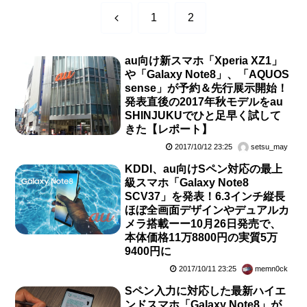
前
1
2
へ
au向け新スマホ「Xperia XZ1」
や「Galaxy Note8」、「AQUOS
sense」が予約＆先行展示開始！
発表直後の2017年秋モデルをau
SHINJUKUでひと足早く試して
きた【レポート】
2017/10/12 23:25
setsu_may
KDDI、au向けSペン対応の最上
級スマホ「Galaxy Note8
SCV37」を発表！6.3インチ縦長
ほぼ全画面デザインやデュアルカ
メラ搭載ーー10月26日発売で、
本体価格11万8800円の実質5万
9400円に
2017/10/11 23:25
memn0ck
Sペン入力に対応した最新ハイエ
ンドスマホ「Galaxy Note8」が