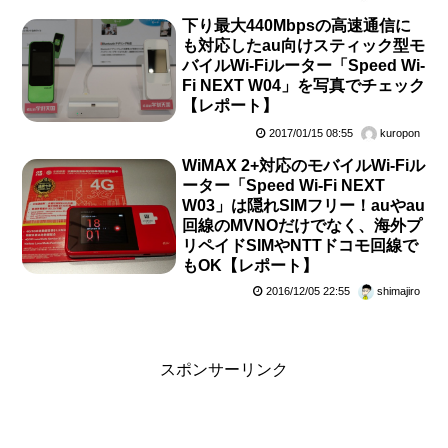
下り最大440Mbpsの高速通信に
も対応したau向けスティック型モ
バイルWi-Fiルーター「Speed Wi-
Fi NEXT W04」を写真でチェック
【レポート】
2017/01/15 08:55
kuropon
WiMAX 2+対応のモバイルWi-Fiル
ーター「Speed Wi-Fi NEXT
W03」は隠れSIMフリー！auやau
回線のMVNOだけでなく、海外プ
リペイドSIMやNTTドコモ回線で
もOK【レポート】
2016/12/05 22:55
shimajiro
スポンサーリンク