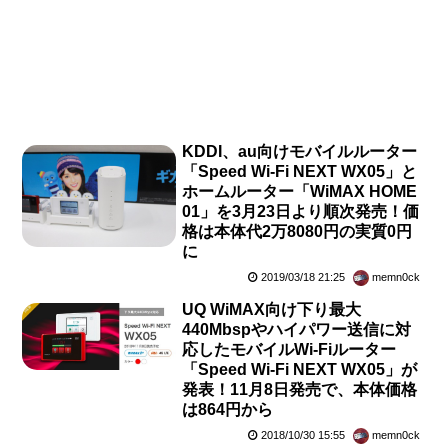
KDDI、au向けモバイルルーター
「Speed Wi-Fi NEXT WX05」と
ホームルーター「WiMAX HOME
01」を3月23日より順次発売！価
格は本体代2万8080円の実質0円
に
2019/03/18 21:25
memn0ck
UQ WiMAX向け下り最大
440Mbspやハイパワー送信に対
応したモバイルWi-Fiルーター
「Speed Wi-Fi NEXT WX05」が
発表！11月8日発売で、本体価格
は864円から
2018/10/30 15:55
memn0ck