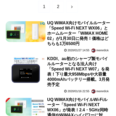
次
1
2
へ
UQ WiMAX向けモバイルルーター
「Speed Wi-Fi NEXT WX06」と
ホームルーター「WiMAX HOME
02」が1月30日に発売！価格はど
ちらも1万6500円
2020/01/27 14:55
memn0ck
KDDI、au初のシャープ製モバイ
ルルーターとなる法人向け
「Speed Wi-Fi NEXT W07」を発
表！下り最大958Mbpsや大容量
4000mAhバッテリー搭載。3月発
売予定
2020/01/16 22:55
memn0ck
UQ WiMAX向けモバイルWi-Fiル
ーター「Speed Wi-Fi NEXT
WX06」が発表！2.4・5GHz同時
通信やWiMAXハイパワーに対