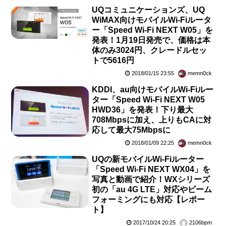
UQコミュニケーションズ、UQ
WiMAX向けモバイルWi-Fiルータ
ー「Speed Wi-Fi NEXT W05」を
発表！1月19日発売で、価格は本
体のみ3024円、クレードルセッ
トで5616円
2018/01/15 23:55
memn0ck
KDDI、au向けモバイルWi-Fiルー
ター「Speed Wi-Fi NEXT W05
HWD36」を発表！下り最大
708Mbpsに加え、上りもCAに対
応して最大75Mbpsに
2018/01/09 22:25
memn0ck
UQの新モバイルWi-Fiルーター
「Speed Wi-Fi NEXT WX04」を
写真と動画で紹介！WXシリーズ
初の「au 4G LTE」対応やビーム
フォーミングにも対応【レポー
ト】
2017/10/24 20:25
2106bpm