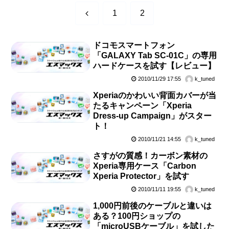
前
1
2
へ
ドコモスマートフォン
「GALAXY Tab SC-01C」の専用
ハードケースを試す【レビュー】
2010/11/29 17:55
k_tuned
Xperiaのかわいい背面カバーが当
たるキャンペーン「Xperia
Dress-up Campaign」がスター
ト！
2010/11/21 14:55
k_tuned
さすがの質感！カーボン素材の
Xperia専用ケース「Carbon
Xperia Protector」を試す
2010/11/11 19:55
k_tuned
1,000円前後のケーブルと違いは
ある？100円ショップの
「microUSBケーブル」を試した