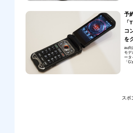
予
「
コ
を
au
モデ
ータ
「G
ネス
り、
に対
スポ