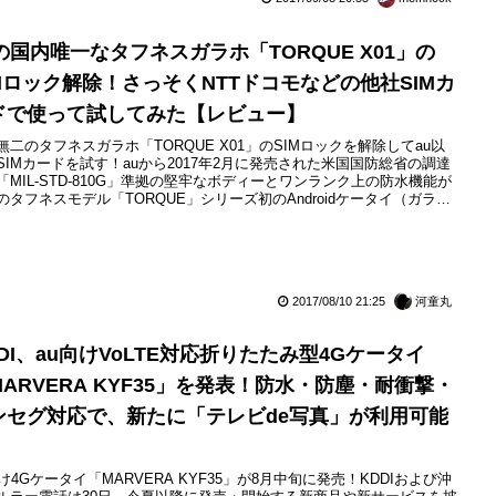
ode1（型番：MD-01P）」に続く同社のスマホ第2弾で、“2017 Summer
uの国内唯一なタフネスガラホ「TORQUE X01」の
IMロック解除！さっそくNTTドコモなどの他社SIMカ
ドで使って試してみた【レビュー】
無二のタフネスガラホ「TORQUE X01」のSIMロックを解除してau以
SIMカードを試す！auから2017年2月に発売された米国国防総省の調達
「MIL-STD-810G」準拠の堅牢なボディーとワンランク上の防水機能が
のタフネスモデル「TORQUE」シリーズ初のAndroidケータイ（ガラ
「TORQUE X01（型番：KYF33）」（京セラ製）。これまではau向け
ートフォン（スマホ）などの携帯電話におけるSIMロック解除のルール
購入から180日...
2017/08/10 21:25
河童丸
DI、au向けVoLTE対応折りたたみ型4Gケータイ
MARVERA KYF35」を発表！防水・防塵・耐衝撃・
ンセグ対応で、新たに「テレビde写真」が利用可能
向け4Gケータイ「MARVERA KYF35」が8月中旬に発売！KDDIおよび沖