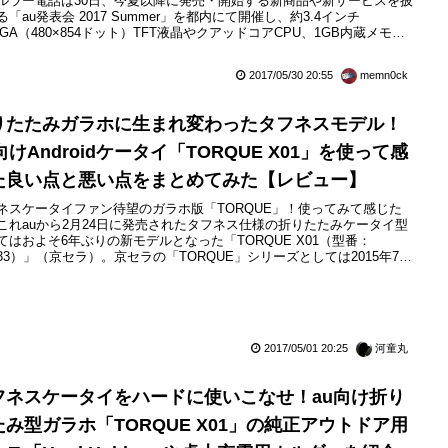
ルラー電話は30日、今夏以降に発売・開始する新商品や新サービスを披
る「au発表会 2017 Summer」を都内にて開催し、約3.4インチ
VGA（480×854ドット）TFT液晶やクアッドコアCPU、1GB内蔵メモリ
RAM）などを搭載した折りたたみ型フィーチャーフォン（従来型携帯
）「MARVERA KYF35」（京セラ製）を発表しています。発売時期は
2017/05/30 20:55
memn0ck
7年8月中旬を予定...
りたたみガラホに生まれ変わったタフネスモデル！
向けAndroidケータイ「TORQUE X01」を使って感
た良い点と悪い点をまとめてみた【レビュー】
ネスケータイファン待望のガラホ版「TORQUE」！使ってみて感じた
これauから2月24日に発売されたタフネス仕様の折りたたみケータイ型
てはおよそ6年ぶりの新モデルとなった「TORQUE X01（型番：
F33）」（京セラ）。京セラの「TORQUE」シリーズとしては2015年7月
日に発売されたスマートフォン（スマホ）「TORQUE G2」と同様に米国
総省の調達基準「MIL-STD-810G」準拠の高い耐久性とさまざまなアウ
ア機能が特長となっています。一...
2017/05/01 20:25
河童丸
フネスケータイをハードに使いこなせ！au向け折り
たみ型ガラホ「TORQUE X01」の純正アウトドア用