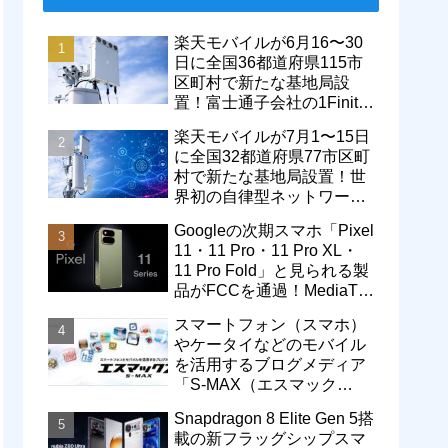
楽天モバイルが6月16〜30
日に全国36都道府県115市
区町村で新たな基地局設
置！富士通子会社の1Finity
製無線装置を導入開始。5G
楽天モバイルが7月1〜15日
エリアが拡大
に全国32都道府県77市区町
村で新たな基地局設置！世
界初の自律型ネットワーク
レベル4による省電力化で
Googleの次期スマホ「Pixel
通信品質も改善
11・11 Pro・11 Pro XL・
11 Pro Fold」と見られる製
品がFCCを通過！MediaTek
製モデム搭載に
スマートフォン（スマホ）
やケータイなどのモバイル
を活用するブログメディア
「S-MAX（エスマック
ス）」について
Snapdragon 8 Elite Gen 5搭
載の新フラッグシップスマ