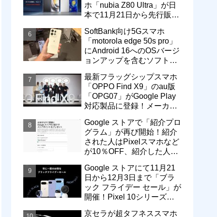
ホ「nubia Z80 Ultra」が日
本で11月21日から先行販
売！価格は13万3800円から
SoftBank向け5Gスマホ
「motorola edge 50s pro」
にAndroid 16へのOSバージ
ョンアップを含むソフトウ
ェア更新が提供開始
最新フラッグシップスマホ
「OPPO Find X9」のau版
「OPG07」がGoogle Play
対応製品に登録！メーカー
版「CPH2797」とともに発
Google ストアで「紹介プロ
売へ
グラム」が再び開始！紹介
された人はPixelスマホなど
が10％OFF、紹介した人は
最大5万円分ストアポイン
Google ストアにて11月21
ト付与
日から12月3日まで「ブラ
ック フライデー セール」が
開催！Pixel 10シリーズや
Pixel 9a・9 Proなどがお得
京セラが超タフネススマホ
に