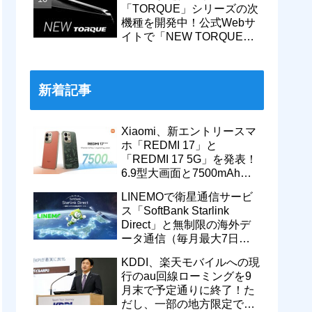
「TORQUE」シリーズの次
機種を開発中！公式Webサ
イトで「NEW TORQUE」
の一部デザインを公開。
KDDIから発売へ
新着記事
Xiaomi、新エントリースマ
ホ「REDMI 17」と
「REDMI 17 5G」を発表！
6.9型大画面と7500mAhバ
ッテリーなどを搭載。日本
LINEMOで衛星通信サービ
でも発売予定
ス「SoftBank Starlink
Direct」と無制限の海外デ
ータ通信（毎月最大7日
間）が追加料金なしで9月
KDDI、楽天モバイルへの現
から利用可能
行のau回線ローミングを9
月末で予定通りに終了！た
だし、一部の地方限定では