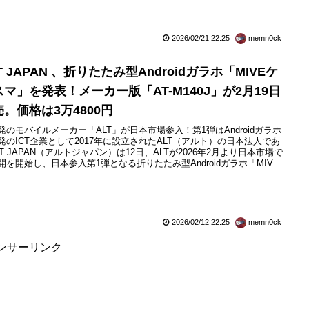
2026/02/21 22:25
memn0ck
T JAPAN 、折りたたみ型Androidガラホ「MIVEケ
スマ」を発表！メーカー版「AT-M140J」が2月19日
売。価格は3万4800円
発のモバイルメーカー「ALT」が日本市場参入！第1弾はAndroidガラホ
発のICT企業として2017年に設立されたALT（アルト）の日本法人であ
LT JAPAN（アルトジャパン）は12日、ALTが2026年2月より日本市場で
開を開始し、日本参入第1弾となる折りたたみ型Androidガラホ「MIVE
スマ（マイブ ケースマ）」（型番：AT-M140J）を2026年2月19日
）より順次発売すると発表しています。販路はビックカメラやヨドバシ
ラのECサイト...
2026/02/12 22:25
memn0ck
ンサーリンク