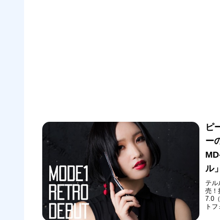
ピ
ーの
M
ル
テル
売！
7.
トフ
に発