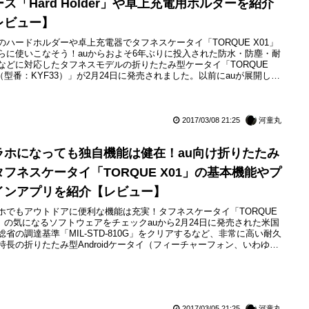
ス「Hard Holder」や卓上充電用ホルダーを紹介
レビュー】
のハードホルダーや卓上充電器でタフネスケータイ「TORQUE X01」
らに使いこなそう！auからおよそ6年ぶりに投入された防水・防塵・耐
などに対応したタフネスモデルの折りたたみ型ケータイ「TORQUE
1（型番：KYF33）」が2月24日に発売されました。以前にauが展開して
タフネスケータイ「G'z One」シリーズの折りたたみ型ケータイでは最
デルだった「G'zOne TYPE-X（型番：CAY01）」以来、久しぶりとな
ウトドア機能の充実した機種と...
2017/03/08 21:25
河童丸
ラホになっても独自機能は健在！au向け折りたたみ
タフネスケータイ「TORQUE X01」の基本機能やプ
インアプリを紹介【レビュー】
ホでもアウトドアに便利な機能は充実！タフネスケータイ「TORQUE
1」の気になるソフトウェアをチェックauから2月24日に発売された米国
総省の調達基準「MIL-STD-810G」をクリアするなど、非常に高い耐久
特長の折りたたみ型Androidケータイ（フィーチャーフォン、いわゆる
ラホ」）の「TORQUE X01（型番：KYF33）」（京セラ製）。一昨年
売された同じ京セラ製のタフネススマートフォン（スマホ）
ORQUE G02」の世界観を受け継ぎつつ...
2017/03/05 21:25
河童丸