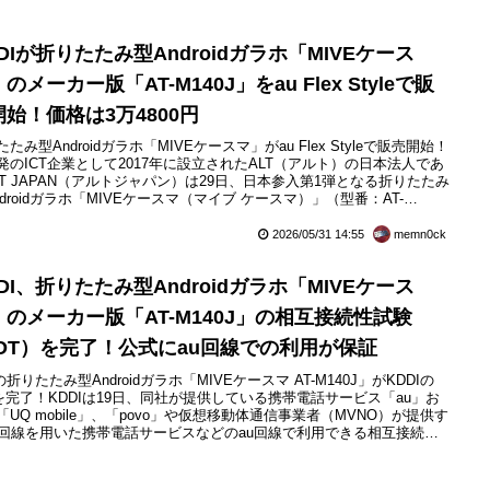
へ
DIが折りたたみ型Androidガラホ「MIVEケース
のメーカー版「AT-M140J」をau Flex Styleで販
開始！価格は3万4800円
たみ型Androidガラホ「MIVEケースマ」がau Flex Styleで販売開始！
発のICT企業として2017年に設立されたALT（アルト）の日本法人であ
LT JAPAN（アルトジャパン）は29日、日本参入第1弾となる折りたたみ
ndroidガラホ「MIVEケースマ（マイブ ケースマ）」（型番：AT-
40J）をKDDIが展開するオープン市場向けメーカー版（いわゆる「SIM
モデル」）を販売するau公式ブランド「au Flex Style」にて202...
2026/05/31 14:55
memn0ck
DI、折りたたみ型Androidガラホ「MIVEケース
」のメーカー版「AT-M140J」の相互接続性試験
IOT）を完了！公式にau回線での利用が保証
の折りたたみ型Androidガラホ「MIVEケースマ AT-M140J」がKDDIの
Tを完了！KDDIは19日、同社が提供している携帯電話サービス「au」お
「UQ mobile」、「povo」や仮想移動体通信事業者（MVNO）が提供す
u回線を用いた携帯電話サービスなどのau回線で利用できる相互接続性
（IOT）をクリアしたIOT完了製品に新たにALT（アルト）の日本法人
るALT JAPAN（アルトジャパン）が販売する折りたたみ型Androidガラ
...