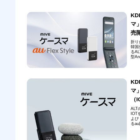
KD
マ」
売
折りた
韓国
るA
型A
M1
フリー
KD
マ
（
ALT
IO
よび
るa
試験
であ
ホ「M