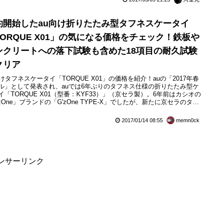
約開始したau向け折りたたみ型タフネスケータイ
TORQUE X01」の気になる価格をチェック！鉄板や
ンクリートへの落下試験も含めた18項目の耐久試験
クリア
向けタフネスケータイ「TORQUE X01」の価格を紹介！auの「2017年春
ル」として発表され、auでは6年ぶりのタフネス仕様の折りたたみ型ケ
イ「TORQUE X01（型番：KYF33）」（京セラ製）。6年前はカシオの
'zOne」ブランドの「G'zOne TYPE-X」でしたが、新たに京セラのタフ
スマートフォン（スマホ）として人気の「TORQUE」シリーズにな
OSがAndroidベースになり、高速通信の4G LTEや高音質通話のVoLTE
2017/01/14 08:55
memn0ck
応しまし...
ンサーリンク