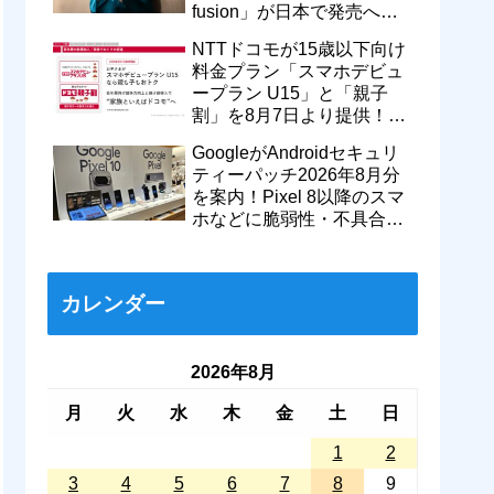
fusion」が日本で発売へ！
型番「XT2605-6」が技適通
NTTドコモが15歳以下向け
過
料金プラン「スマホデビュ
ープラン U15」と「親子
割」を8月7日より提供！親
のドコモ MAXやahamoも月
GoogleがAndroidセキュリ
550円割引に
ティーパッチ2026年8月分
を案内！Pixel 8以降のスマ
ホなどに脆弱性・不具合の
修正を含むソフトウェア更
新が提供開始
カレンダー
2026年8月
月
火
水
木
金
土
日
1
2
3
4
5
6
7
8
9