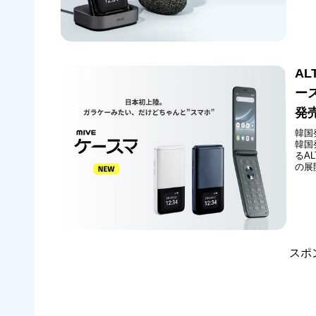
AL
ー
発
韓国
韓国
るA
の展
ケー
（木
カメ
スポ