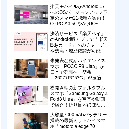
一定期間の新契約でエリア
楽天モバイルがAndroid 17
維持に協力へ
へのOSバージョンアップ予
定のスマホ21機種を案内！
OPPO A3 5GやAQUOS
wish5、Galaxy S23などが
決済サービス「楽天ペイ」
対象
のAndroid版アプリで「楽天
Edyカード」へのチャージ
や残高・履歴確認が可能
に！楽天ペイ残高との相互
未発表な次期ハイエンドス
交換なども
マホ「POCO F9 Ultra」が
日本で発売へ！型番
「26077PC53G」が技適通
過。大容量10000mAhバッ
横開き型の新フォルダブル
テリー搭載に
スマホ「Samsung Galaxy Z
Fold8 Ultra」を写真や動画
で紹介！折り目がほぼない
8インチ大画面【レポー
大容量7000mAhバッテリー
ト】
搭載の最新ミッドハイスマ
ホ「motorola edge 70