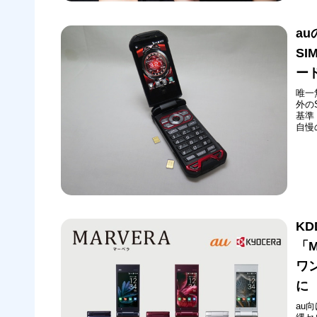
「M
D...
a
S
ー
唯一
外の
基準
自慢
ホ）
スマ
では「
KD
「
ワ
に
au