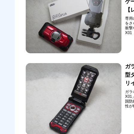
ケー
【
専用
をさ
衝撃
X0
いた
終モ
るア
ガ
型
リ
ガラ
X0
国防
性が
「ガ
に発
「T