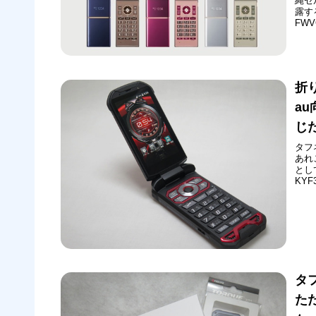
縄セ
露す
FW
ー（
電話
201
折
au
じ
タフ
あれ
とし
KY
16
国防
トド
タ
た