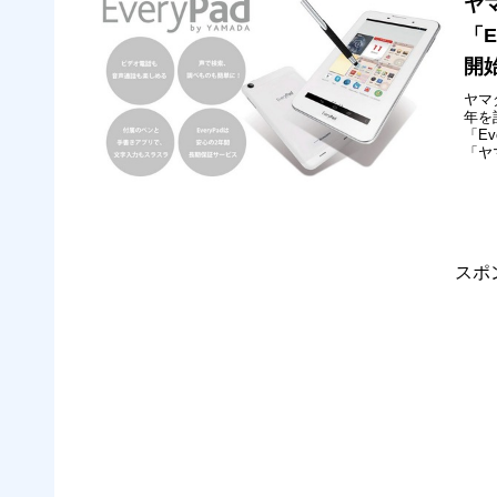
ヤ
「E
開
ヤマ
年を
「E
「ヤ
ルー
表し
50
スポ