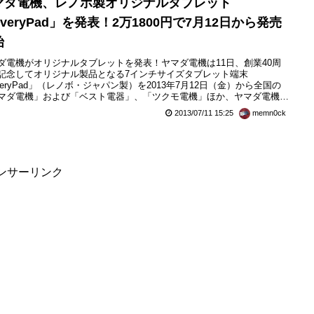
マダ電機、レノボ製オリジナルタブレット
veryPad」を発表！2万1800円で7月12日から発売
始
ダ電機がオリジナルタブレットを発表！ヤマダ電機は11日、創業40周
記念してオリジナル製品となる7インチサイズタブレット端末
veryPad」（レノボ・ジャパン製）を2013年7月12日（金）から全国の
マダ電機」および「ベスト電器」、「ツクモ電機」ほか、ヤマダ電機グ
プ各店および直営Webストア「ヤマダ電機WEB.COM」で発売すると発
2013/07/11 15:25
memn0ck
ています。販売価格は21,800円です。なお、WiMAXセット加入で先着
00台を本体価格0円で販売するとのこと。Ever...
ンサーリンク