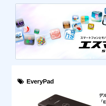
EveryPad
デ
「E