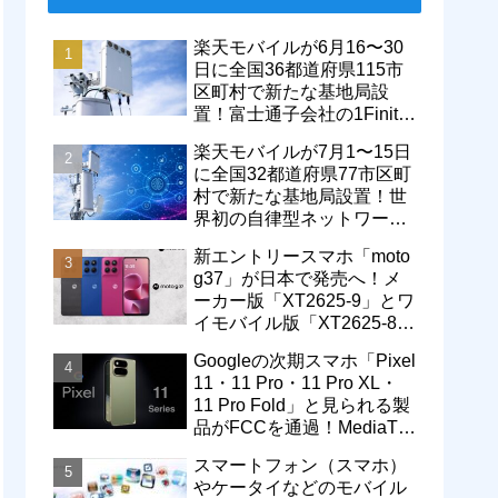
楽天モバイルが6月16〜30
日に全国36都道府県115市
区町村で新たな基地局設
置！富士通子会社の1Finity
製無線装置を導入開始。5G
楽天モバイルが7月1〜15日
エリアが拡大
に全国32都道府県77市区町
村で新たな基地局設置！世
界初の自律型ネットワーク
レベル4による省電力化で
新エントリースマホ「moto
通信品質も改善
g37」が日本で発売へ！メ
ーカー版「XT2625-9」とワ
イモバイル版「XT2625-8」
が技適を通過
Googleの次期スマホ「Pixel
11・11 Pro・11 Pro XL・
11 Pro Fold」と見られる製
品がFCCを通過！MediaTek
製モデム搭載に
スマートフォン（スマホ）
やケータイなどのモバイル