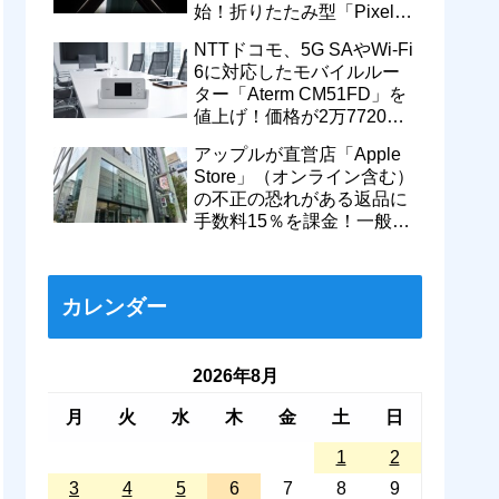
始！折りたたみ型「Pixel
11 Pro Fold」のティザー動
NTTドコモ、5G SAやWi-Fi
画も
6に対応したモバイルルー
ター「Aterm CM51FD」を
値上げ！価格が2万7720円
から＋1万560円で3万8280
アップルが直営店「Apple
円に
Store」（オンライン含む）
の不正の恐れがある返品に
手数料15％を課金！一般的
返品は従来通り14日以内な
ら無料に
カレンダー
2026年8月
月
火
水
木
金
土
日
1
2
3
4
5
6
7
8
9