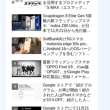
を活用するブログメディア
「S-MAX（エスマック
ス）」について
Snapdragon 8 Elite Gen 5搭
載の新フラッグシップスマ
ホ「nubia Z80 Ultra」が日
本で11月21日から先行販
売！価格は13万3800円から
SoftBank向け5Gスマホ
「motorola edge 50s pro」
にAndroid 16へのOSバージ
ョンアップを含むソフトウ
ェア更新が提供開始
最新フラッグシップスマホ
「OPPO Find X9」のau版
「OPG07」がGoogle Play
対応製品に登録！メーカー
版「CPH2797」とともに発
Google ストアで「紹介プロ
売へ
グラム」が再び開始！紹介
された人はPixelスマホなど
が10％OFF、紹介した人は
最大5万円分ストアポイン
Google ストアにて11月21
ト付与