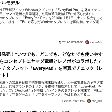
ナルモデル
lがLTE対応8インチWindowsタブレット「EveryPad Pro」を発売！デル
0日、ヤマダ電機と共同開発した高速通信規格LTEに対応した8インチ
dowsタブレット「EveryPad Pro」を2014年11月1日（土）に発売すると
しています。LTEに対応したWindowsタブレットは国内初。ヤマダ電機
か、グループのベスト電器やツクモなどで販売され、価格は54,800円
別）。また、U-NEXTがNTTドコモの仮想移動体通信事業者（MVNO）
2014/11/03 09:55
memn0ck
日発売！“いつでも、どこでも、どなたでも使いやす
”をコンセプトにヤマダ電機とレノボがコラボした7
ンチタブレット「EveryPad」を写真でチェック【レ
ート】
家庭への普及を目指す携帯情報端末既報通り、大手家電量販のヤマダ電
11日、同社ブランドのオリジナル携帯情報端末として「EveryPad」を
した。OSにAndroid 4.2を搭載した7インチのタブレット端末で、同社が
する「ヤマダゲーム」「ヤマダイーブック」をはじめとする
MADA Multi SNS」やインターネット通販サイト「Yamada-Denki
2013/07/12 11:55
mi2_303
B.COM」「ヤマダモール」との親和性の高いタブレットで、レノボ・ジ
ンと共同開発したヤマダ電機とし...