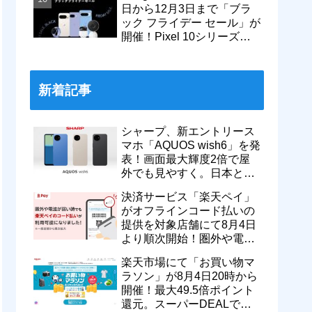
日から12月3日まで「ブラ
ック フライデー セール」が
開催！Pixel 10シリーズや
Pixel 9a・9 Proなどがお得
に
新着記事
シャープ、新エントリース
マホ「AQUOS wish6」を発
表！画面最大輝度2倍で屋
外でも見やすく。日本と台
湾で9月中旬以降に順次発
決済サービス「楽天ペイ」
売
がオフラインコード払いの
提供を対象店舗にて8月4日
より順次開始！圏外や電波
が弱い時でも支払いが可能
楽天市場にて「お買い物マ
に
ラソン」が8月4日20時から
開催！最大49.5倍ポイント
還元。スーパーDEALで