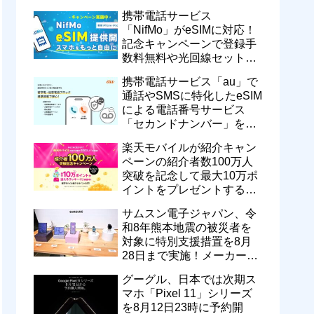
motorola razr 50が50％還元
携帯電話サービス
など
「NifMo」がeSIMに対応！
記念キャンペーンで登録手
数料無料や光回線セットで
親子それぞれ最大11カ月
携帯電話サービス「au」で
770円割引に
通話やSMSに特化したeSIM
による電話番号サービス
「セカンドナンバー」を提
供開始！月額550円で留守
楽天モバイルが紹介キャン
番などに対応
ペーンの紹介者数100万人
突破を記念して最大10万ポ
イントをプレゼントするキ
ャンペーンを実施中！ハズ
サムスン電子ジャパン、令
レなし
和8年熊本地震の被災者を
対象に特別支援措置を8月
28日まで実施！メーカー版
を不具合品の無償修理や代
グーグル、日本では次期ス
替機提供
マホ「Pixel 11」シリーズ
を8月12日23時に予約開