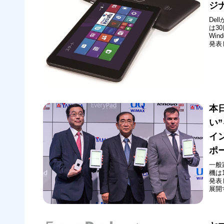
ジ
Del
は3
Win
発表
のほ
（税
と...
本
い
イ
ポ
一般
機は
発表
展開
「YA
WE
ャパ