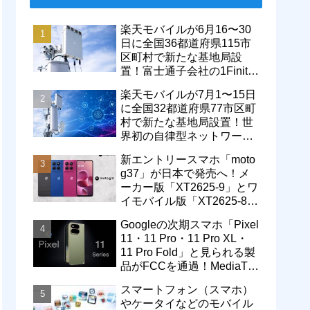
楽天モバイルが6月16〜30
日に全国36都道府県115市
区町村で新たな基地局設
置！富士通子会社の1Finity
製無線装置を導入開始。5G
楽天モバイルが7月1〜15日
エリアが拡大
に全国32都道府県77市区町
村で新たな基地局設置！世
界初の自律型ネットワーク
レベル4による省電力化で
新エントリースマホ「moto
通信品質も改善
g37」が日本で発売へ！メ
ーカー版「XT2625-9」とワ
イモバイル版「XT2625-8」
が技適を通過
Googleの次期スマホ「Pixel
11・11 Pro・11 Pro XL・
11 Pro Fold」と見られる製
品がFCCを通過！MediaTek
製モデム搭載に
スマートフォン（スマホ）
やケータイなどのモバイル