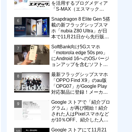
を活用するブログメディア
「S-MAX（エスマック
ス）」について
Snapdragon 8 Elite Gen 5搭
載の新フラッグシップスマ
ホ「nubia Z80 Ultra」が日
本で11月21日から先行販
売！価格は13万3800円から
SoftBank向け5Gスマホ
「motorola edge 50s pro」
にAndroid 16へのOSバージ
ョンアップを含むソフトウ
ェア更新が提供開始
最新フラッグシップスマホ
「OPPO Find X9」のau版
「OPG07」がGoogle Play
対応製品に登録！メーカー
版「CPH2797」とともに発
Google ストアで「紹介プロ
売へ
グラム」が再び開始！紹介
された人はPixelスマホなど
が10％OFF、紹介した人は
最大5万円分ストアポイン
Google ストアにて11月21
ト付与