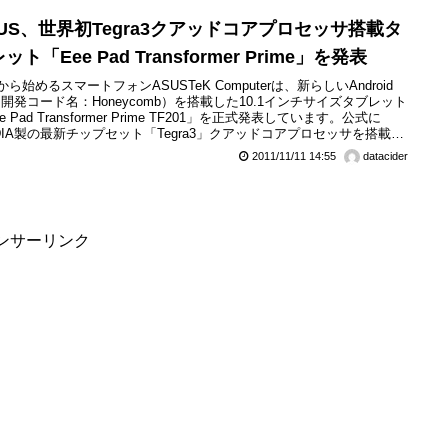
SUS、世界初Tegra3クアッドコアプロセッサ搭載タ
ット「Eee Pad Transformer Prime」を発表
ら始めるスマートフォンASUSTeK Computerは、新らしいAndroid
2（開発コード名：Honeycomb）を搭載した10.1インチサイズタブレット
e Pad Transformer Prime TF201」を正式発表しています。公式に
IDIA製の最新チップセット「Tegra3」クアッドコアプロセッサを搭載し
界初のタブレットとなります。発売時期は、12月を予定しているという
2011/11/11 14:55
datacider
で、価格は、32GBが499ドル、64GBが599ドルとなってい...
ンサーリンク