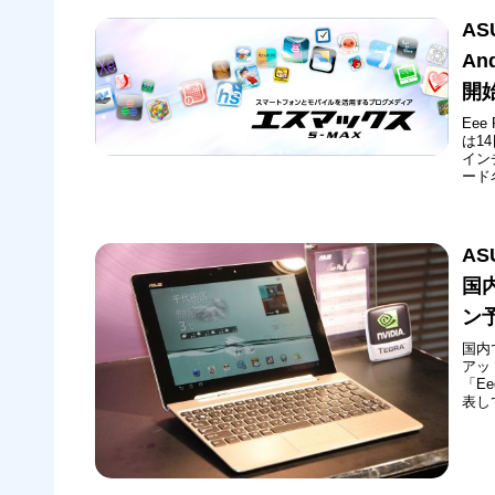
AS
An
開
Eee
は1
インチ
ード名
21
で、TF
AS
国内
ン
国内で
アッ
「E
表し
ある
して