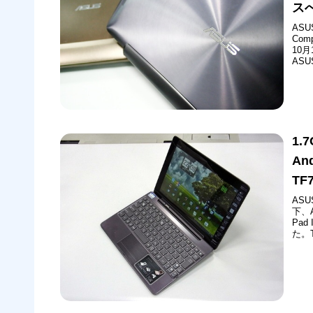
ス
AS
Co
10
AS
「ア
更す
1
An
T
ASUS
下、A
Pad
た。
タブ
れば