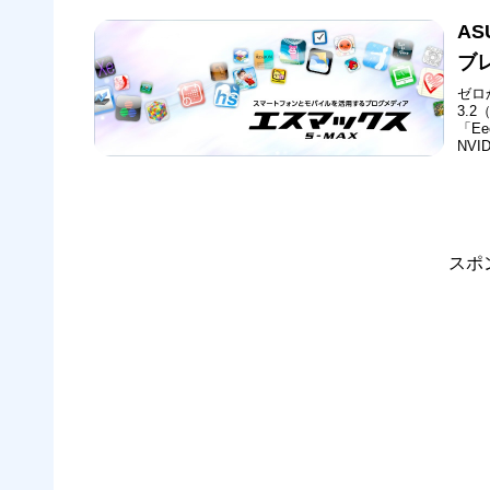
A
ブレ
ゼロか
3.
「Ee
NV
た世
こと
スポ