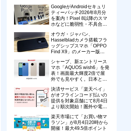
のドコモ MAXやahamoも月
GoogleがAndroidセキュリ
550円割引に
ティーパッチ2026年8月分
を案内！Pixel 8以降のスマ
ホなどに脆弱性・不具合の
修正を含むソフトウェア更
オウガ・ジャパン、
新が提供開始
Hasselbladカメラ搭載フラ
ッグシップスマホ「OPPO
Find X9」のメーカー版
「CPH2797」を1万円値上
シャープ、新エントリース
げ！15万9800円に
マホ「AQUOS wish6」を発
表！画面最大輝度2倍で屋
外でも見やすく。日本と台
湾で9月中旬以降に順次発
決済サービス「楽天ペイ」
売
がオフラインコード払いの
提供を対象店舗にて8月4日
より順次開始！圏外や電波
が弱い時でも支払いが可能
楽天市場にて「お買い物マ
に
ラソン」が8月4日20時から
開催！最大49.5倍ポイント