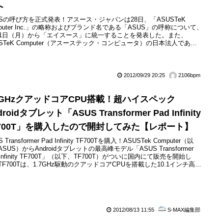
へ
USの呼び方を正式発表！アスース・ジャパンは28日、「ASUSTeK
mputer Inc.」の略称およびブランド名である「ASUS」の呼称について、
月1日（月）から「エイスース」に統一することを発表した。また、
USTeK Computer（アスーステック・コンピュータ）の日本法人である
スース・ジャパン株式会社」を、「ASUS JAPAN株式会社」に社名変
る。
2012/09/29 20:25
2106bpm
.7GHzクアッドコアCPU搭載！超ハイスペック
droidタブレット「ASUS Transformer Pad Infinity
F700T」を購入したので開封してみた【レポート】
 Transformer Pad Infinity TF700Tを購入！ASUSTek Computer（以
SUS）からAndroidタブレットの最高峰モデル「ASUS Transformer
 Infinity TF700T」（以下、TF700T）がついに国内にて販売を開始し
TF700Tは、1.7GHz駆動のクアッドコアCPUを搭載した10.1インチ高速
レットとして利用できるだけでなく、本体にキーボードドックを装着す
ノートPCスタイルでの利用...
2012/08/13 11:55
S-MAX編集部