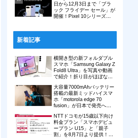
日から12月3日まで「ブラ
ック フライデー セール」が
開催！Pixel 10シリーズや
Pixel 9a・9 Proなどがお得
に
新着記事
横開き型の新フォルダブル
スマホ「Samsung Galaxy Z
Fold8 Ultra」を写真や動画
で紹介！折り目がほぼない
8インチ大画面【レポー
大容量7000mAhバッテリー
ト】
搭載の最新ミッドハイスマ
ホ「motorola edge 70
fusion」が日本で発売へ！
型番「XT2605-6」が技適通
NTTドコモが15歳以下向け
過
料金プラン「スマホデビュ
ープラン U15」と「親子
割」を8月7日より提供！親