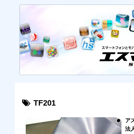
TF201
ア
法