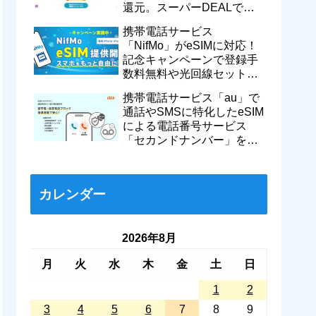
還元。スーパーDEALで
motorola razr 50が50％還元
携帯電話サービス
など
「NifMo」がeSIMに対応！
記念キャンペーンで登録手
数料無料や光回線セットで
親子それぞれ最大11カ月
携帯電話サービス「au」で
770円割引に
通話やSMSに特化したeSIM
による電話番号サービス
「セカンドナンバー」を提
供開始！月額550円で留守
番などに対応
カレンダー
2026年8月
月
火
水
木
金
土
日
1
2
3
4
5
6
7
8
9