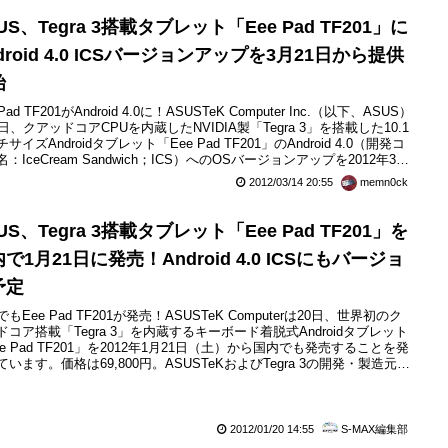
US、Tegra 3搭載タブレット「Eee Pad TF201」に
droid 4.0 ICSバージョンアップを3月21日から提供
始
 Pad TF201がAndroid 4.0に！ASUSTeK Computer Inc.（以下、ASUS）
4日、クアッドコアCPUを内蔵したNVIDIA製「Tegra 3」を搭載した10.1
サイズAndroidタブレット「Eee Pad TF201」のAndroid 4.0（開発コ
：IceCream Sandwich；ICS）へのOSバージョンアップを2012年3月
日（水）正午12時から開始することを発表しています。対象製品は型番
2012/03/14 20:55
memn0ck
201-P...
US、Tegra 3搭載タブレット「Eee Pad TF201」を
で1月21日に発売！Android 4.0 ICSにもバージョ
予定
もEee Pad TF201が発売！ASUSTeK Computerは20日、世界初のク
ドコア搭載「Tegra 3」を内蔵するキーボード着脱式Androidタブレット
ee Pad TF201」を2012年1月21日（土）から国内でも発売することを発
ています。価格は69,800円。ASUSTeKおよびTegra 3の開発・製造元で
NVIDIAが報道関係者向けに「ASUS & NVIDIA合同記者説明会」を開催
います。
2012/01/20 14:55
S-MAX編集部