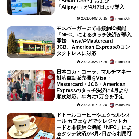
「Smart Code」および
「Alipay+」が4月7日より導入
2021/04/07 06:15
memn0ck
モスバーガーにて非接触IC機能
「NFC」によるタッチ決済が導入
開始！VisaやMastercard、
JCB、American Expressのコン
タクトレスに対応
2020/08/23 13:25
memn0ck
日本コカ・コーラ、マルチマネー
対応自動販売機をVisa・
Mastercard・JCB・American
Expressのタッチ決済に4月より
順次対応。年内に1万台を予定
2020/04/14 06:30
memn0ck
ドトールコーヒーやエクセルシオ
ール カフェなどでクレジットカ
ードと非接触IC機能「NFC」によ
るタッチ決済が3月2日から利用可