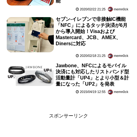
能
2020/02/22 21:25
memn0ck
セブン‐イレブンで非接触IC機能
「NFC」によるタッチ決済が6月
から導入開始！Visaおよび
Mastercard、JCB、AMEX、
Dinersに対応
2020/02/18 21:25
memn0ck
Jawbone、NFCによるモバイル
決済にも対応したリストバンド型
活動量計「UP4」とより小型＆計
量になった「UP2」を発表
2015/04/19 12:55
memn0ck
スポンサーリンク