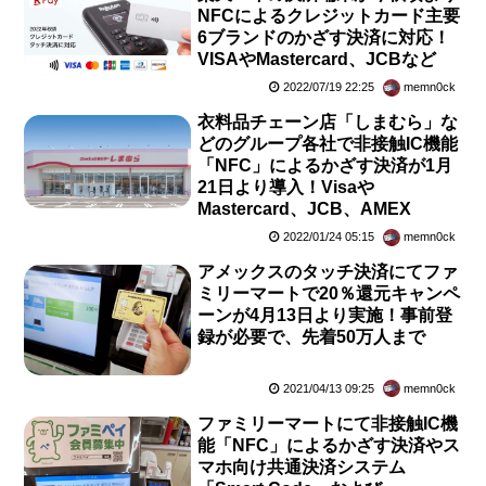
NFCによるクレジットカード主要
6ブランドのかざす決済に対応！
VISAやMastercard、JCBなど
2022/07/19 22:25
memn0ck
衣料品チェーン店「しまむら」な
どのグループ各社で非接触IC機能
「NFC」によるかざす決済が1月
21日より導入！Visaや
Mastercard、JCB、AMEX
2022/01/24 05:15
memn0ck
アメックスのタッチ決済にてファ
ミリーマートで20％還元キャンペ
ーンが4月13日より実施！事前登
録が必要で、先着50万人まで
2021/04/13 09:25
memn0ck
ファミリーマートにて非接触IC機
能「NFC」によるかざす決済やス
マホ向け共通決済システム