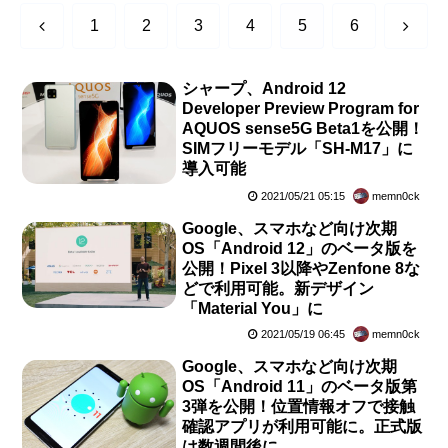
前
次
1
2
3
4
5
6
へ
へ
シャープ、Android 12
Developer Preview Program for
AQUOS sense5G Beta1を公開！
SIMフリーモデル「SH-M17」に
導入可能
2021/05/21 05:15
memn0ck
Google、スマホなど向け次期
OS「Android 12」のベータ版を
公開！Pixel 3以降やZenfone 8な
どで利用可能。新デザイン
「Material You」に
2021/05/19 06:45
memn0ck
Google、スマホなど向け次期
OS「Android 11」のベータ版第
3弾を公開！位置情報オフで接触
確認アプリが利用可能に。正式版
は数週間後に