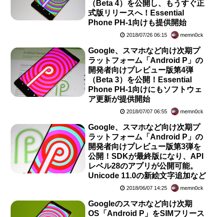
（Beta 4）を公開し、もうすぐ正
式版リリースへ！Essential
Phone PH-1向けも提供開始
2018/07/26 06:15
memn0ck
Google、スマホなど向け次期プ
ラットフォーム「Android P」の
開発者向けプレビュー版第4弾
（Beta 3）を公開！Essential
Phone PH-1向けにもソフトウェ
ア更新が提供開始
2018/07/07 06:55
memn0ck
Google、スマホなど向け次期プ
ラットフォーム「Android P」の
開発者向けプレビュー版第3弾を
公開！SDKが最終版になり、API
レベル28のアプリが公開可能。
Unicode 11.0の新絵文字追加など
2018/06/07 14:25
memn0ck
Googleのスマホなど向け次期
OS「Android P」をSIMフリース