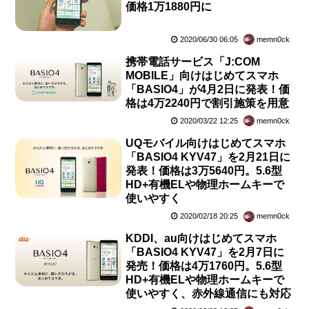
価格1万1880円に
2020/06/30 06:05
memn0ck
携帯電話サービス「J:COM
MOBILE」向けはじめてスマホ
「BASIO4」が4月2日に発表！価
格は4万2240円で割引施策を用意
2020/03/22 12:25
memn0ck
UQモバイル向けはじめてスマホ
「BASIO4 KYV47」を2月21日に
発表！価格は3万5640円。5.6型
HD+有機ELや物理ホームキーで
使いやすく
2020/02/18 20:25
memn0ck
KDDI、au向けはじめてスマホ
「BASIO4 KYV47」を2月7日に
発売！価格は4万1760円。5.6型
HD+有機ELや物理ホームキーで
使いやすく、赤外線通信にも対応