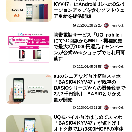
KYV47」にAndroid 11へのOSバ
ージョンアップを含むソフトウェ
ア更新を提供開始
2022/03/28 22:25
memn0ck
携帯電話サービス「UQ mobile」
にて3G回線からMNP・機種変更
で最大3万1000円還元キャンペー
ンが公式Webショップでも利用可
能に
2021/05/05 05:55
memn0ck
auのシニアなど向け簡単スマホ
「BASIO4 KYV47」が既存の
BASIOシリーズからの機種変更で
2万2千円割引！BASIOとりかえ
割が開始
2020/09/03 11:25
memn0ck
UQモバイル向けはじめてスマホ
「BASIO4 KYV47」が値下げ！
オトク割で1万9800円OFFの本体