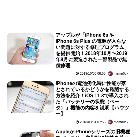
アップルが「iPhone 6s や
iPhone 6s Plus の電源が入らな
い問題に対する修理プログラム」
を提供開始！2018年10月〜2019
年8月に製造された一部製品で無
償修理
2019/10/05 08:55
memn0ck
iPhoneの電池劣化時に性能が落
とされているかどうかを確認する
方法を紹介！iOS 11.3で導入され
た「バッテリーの状態（ベー
タ）」機能の内容を説明【ハウツ
ー】
2018/03/31 07:55
memn0ck
AppleがiPhoneシリーズの旧機種