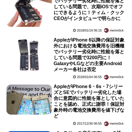
でバッテリー劣化時に性能を落と
している問題で、次期iOSでオフ
にできるように！ティム・クック
CEOがインタビューで明らかに
2018/01/19 06:15
memn0ck
AppleがiPhone 6以降の保証対象
外における電池交換費用を旧機種
でバッテリー劣化時に性能を落と
している問題で3200円に！
GalaxyやLGなどの主要Android
メーカー各社は否定
2018/01/04 06:55
memn0ck
AppleがiPhone 6・6s・7シリー
ズとSEでバッテリー劣化した場
合に意図的に性能を落としていた
ことを認め、正式に謝罪！保証対
象外時の電池交換費用を値下げな
ど
2017/12/30 06:55
memn0ck