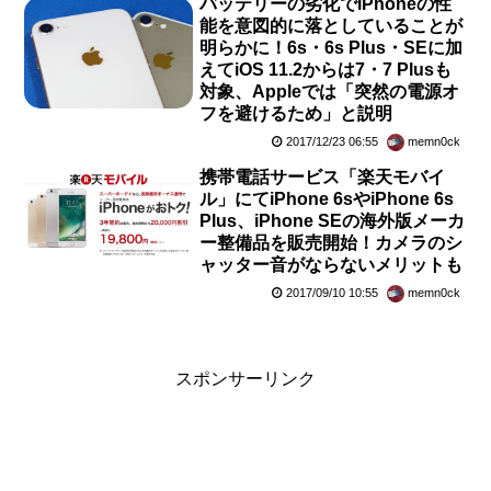
バッテリーの劣化でiPhoneの性
能を意図的に落としていることが
明らかに！6s・6s Plus・SEに加
えてiOS 11.2からは7・7 Plusも
対象、Appleでは「突然の電源オ
フを避けるため」と説明
2017/12/23 06:55
memn0ck
携帯電話サービス「楽天モバイ
ル」にてiPhone 6sやiPhone 6s
Plus、iPhone SEの海外版メーカ
ー整備品を販売開始！カメラのシ
ャッター音がならないメリットも
2017/09/10 10:55
memn0ck
スポンサーリンク