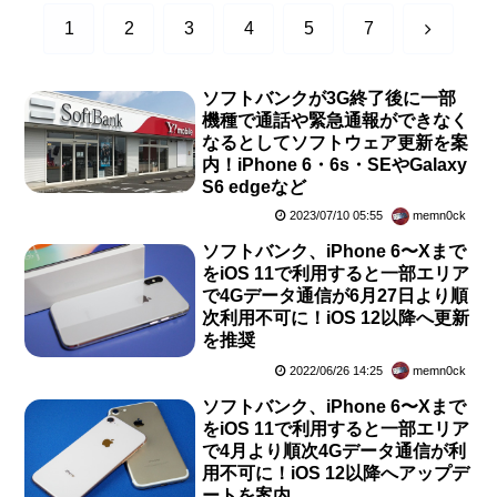
次
1
2
3
4
5
7
へ
ソフトバンクが3G終了後に一部
機種で通話や緊急通報ができなく
なるとしてソフトウェア更新を案
内！iPhone 6・6s・SEやGalaxy
S6 edgeなど
2023/07/10 05:55
memn0ck
ソフトバンク、iPhone 6〜Xまで
をiOS 11で利用すると一部エリア
で4Gデータ通信が6月27日より順
次利用不可に！iOS 12以降へ更新
を推奨
2022/06/26 14:25
memn0ck
ソフトバンク、iPhone 6〜Xまで
をiOS 11で利用すると一部エリア
で4月より順次4Gデータ通信が利
用不可に！iOS 12以降へアップデ
ートを案内