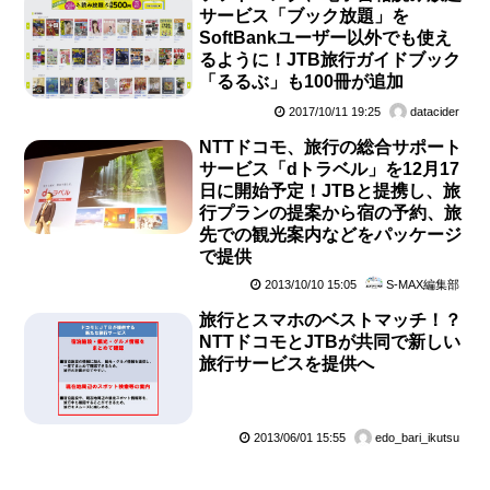
サービス「ブック放題」を
SoftBankユーザー以外でも使え
るように！JTB旅行ガイドブック
「るるぶ」も100冊が追加
2017/10/11 19:25
datacider
NTTドコモ、旅行の総合サポート
サービス「dトラベル」を12月17
日に開始予定！JTBと提携し、旅
行プランの提案から宿の予約、旅
先での観光案内などをパッケージ
で提供
2013/10/10 15:05
S-MAX編集部
旅行とスマホのベストマッチ！？
NTTドコモとJTBが共同で新しい
旅行サービスを提供へ
2013/06/01 15:55
edo_bari_ikutsu