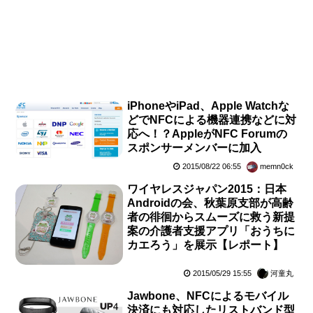
iPhoneやiPad、Apple Watchな
どでNFCによる機器連携などに対
応へ！？AppleがNFC Forumの
スポンサーメンバーに加入
2015/08/22 06:55
memn0ck
ワイヤレスジャパン2015：日本
Androidの会、秋葉原支部が高齢
者の徘徊からスムーズに救う新提
案の介護者支援アプリ「おうちに
カエろう」を展示【レポート】
2015/05/29 15:55
河童丸
Jawbone、NFCによるモバイル
決済にも対応したリストバンド型