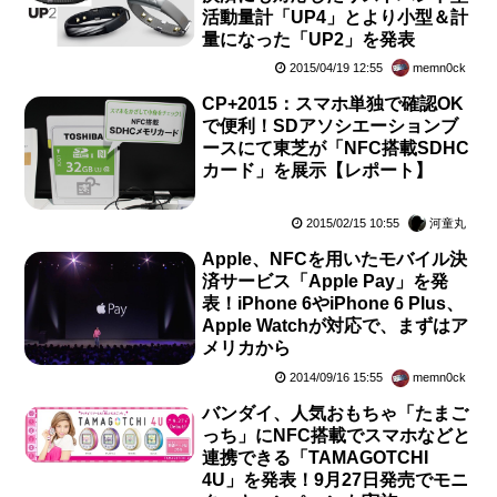
活動量計「UP4」とより小型＆計
量になった「UP2」を発表
2015/04/19 12:55
memn0ck
CP+2015：スマホ単独で確認OK
で便利！SDアソシエーションブ
ースにて東芝が「NFC搭載SDHC
カード」を展示【レポート】
2015/02/15 10:55
河童丸
Apple、NFCを用いたモバイル決
済サービス「Apple Pay」を発
表！iPhone 6やiPhone 6 Plus、
Apple Watchが対応で、まずはア
メリカから
2014/09/16 15:55
memn0ck
バンダイ、人気おもちゃ「たまご
っち」にNFC搭載でスマホなどと
連携できる「TAMAGOTCHI
4U」を発表！9月27日発売でモニ