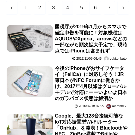
前
次
1
2
3
4
5
6
7
へ
へ
国税庁が2019年1月からスマホで
確定申告を可能に！対象機種は
AQUOSやXperia、arrowsなどの
一部ながら順次拡大予定で、現時
点ではiPhoneは含まれず
2017/11/08 06:45
yukito_kato
今後のiPhoneがおサイフケータ
イ（FeliCa）に対応しそう！JR
東日本がNFC Forumに働きか
け、2017年4月以降はグローバル
モデルで対応にーーいよいよ日本
のガラパゴス状態は解消か
2016/07/18 07:55
memn0ck
Google、最大128台接続可能な
IoT対応据置型Wi-Fiルーター
「OnHub」を発表！Bluetoothや
NFC、ZigBee搭載でBrilloや