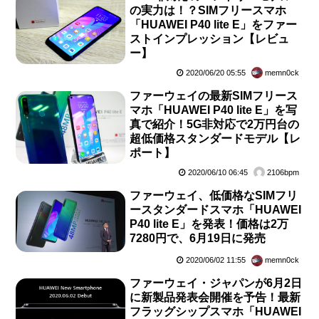
の実力は！？SIMフリースマホ
「HUAWEI P40 lite E」をファー
ストインプレッション【レビュ
ー】
2020/06/20 05:55
memn0ck
ファーウェイの最新SIMフリース
マホ「HUAWEI P40 lite E」を写
真で紹介！5G非対応で2万円台の
超低価格スタンダードモデル【レ
ポート】
2020/06/10 06:45
2106bpm
ファーウェイ、低価格なSIMフリ
ースタンダードスマホ「HUAWEI
P40 lite E」を発表！価格は2万
7280円で、6月19日に発売
2020/06/02 11:55
memn0ck
ファーウェイ・ジャパンが6月2日
に新製品発表会開催を予告！最新
フラッグシップスマホ「HUAWEI