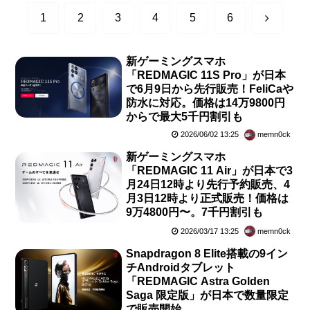
次
1
2
3
4
5
6
へ
新ゲーミングスマホ
「REDMAGIC 11S Pro」が日本
で6月9日から先行販売！FeliCaや
防水に対応。価格は14万9800円
からで最大5千円割引も
2026/06/02 13:25
memn0ck
新ゲーミングスマホ
「REDMAGIC 11 Air」が日本で3
⽉24⽇12時より先行予約販売、4
月3日12時より正式販売！価格は
9万4800円〜。7千円割引も
2026/03/17 13:25
memn0ck
Snapdragon 8 Elite搭載の9イン
チAndroidタブレット
「REDMAGIC Astra Golden
Saga 限定版」が日本で数量限定
で販売開始