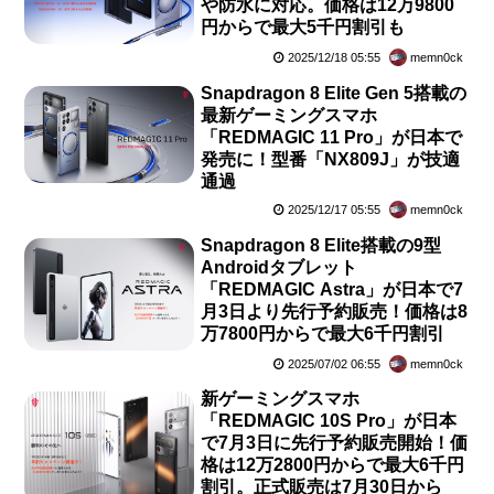
や防水に対応。価格は12万9800
円からで最大5千円割引も
2025/12/18 05:55
memn0ck
Snapdragon 8 Elite Gen 5搭載の
最新ゲーミングスマホ
「REDMAGIC 11 Pro」が日本で
発売に！型番「NX809J」が技適
通過
2025/12/17 05:55
memn0ck
Snapdragon 8 Elite搭載の9型
Androidタブレット
「REDMAGIC Astra」が日本で7
月3日より先行予約販売！価格は8
万7800円からで最大6千円割引
2025/07/02 06:55
memn0ck
新ゲーミングスマホ
「REDMAGIC 10S Pro」が日本
で7月3日に先行予約販売開始！価
格は12万2800円からで最大6千円
割引。正式販売は7月30日から