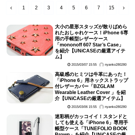
前
次
1
2
3
4
5
6
7
15
へ
へ
大小の星形スタッズが散りばめら
れたおしゃれケース！iPhone 6専
用の手帳型レザーケース
「mononoff 607 Star’s Case」
を紹介【UNiCASEの厳選アイテ
ム】
2015/03/07 15:55
nyanko280280
高級感のヒミツは牛革にあった！
「iPhone 6」用ネックストラップ
付レザーカバー「BZGLAM
Wearable Leather Cover 」を紹
介【UNiCASEの厳選アイテム】
2015/03/06 15:55
nyanko280280
迷彩柄がカッコイイ！スタンドと
しても使える「iPhone 6」専用手
帳型ケース「TUNEFOLIO BOOK
Brown」を紹介【UNiCASEの厳