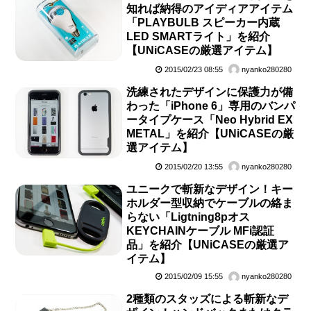
知れば納得のアイディアアイテム
「PLAYBULB スピーカー内蔵
LED SMARTライト」を紹介
【UNiCASEの厳選アイテム】
2015/02/23 08:55
nyanko280280
洗練されたデザインに保護力が備
わった「iPhone 6」専用のバンパ
ータイプケース「Neo Hybrid EX
METAL」を紹介【UNiCASEの厳
選アイテム】
2015/02/20 13:55
nyanko280280
ユニークで斬新なデザイン！キー
ホルダー型収納でケーブルの絡ま
らない「Ligtning8pオス
KEYCHAINケーブル MFi認証
品」を紹介【UNiCASEの厳選ア
イテム】
2015/02/09 15:55
nyanko280280
2種類のスタッズによる斬新なデ