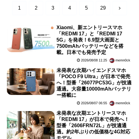
次
1
2
3
4
5
29
へ
Xiaomi、新エントリースマホ
「REDMI 17」と「REDMI 17
5G」を発表！6.9型大画面と
7500mAhバッテリーなどを搭
載。日本でも発売予定
2026/08/08 11:25
memn0ck
未発表な次期ハイエンドスマホ
「POCO F9 Ultra」が日本で発売
へ！型番「26077PC53G」が技適
通過。大容量10000mAhバッテリ
ー搭載に
2026/08/07 06:55
memn0ck
未発表な次期エントリースマホ
「REDMI 17」が日本で発売へ！
型番「2606FRN72L」が技適通
過。約2年ぶりの低価格な4G対応
モデル