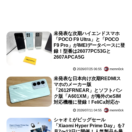
未発表な次期ハイエンドスマホ
「POCO F9 Ultra」と「POCO
F9 Pro」がIMEIデータベースに登
録！型番は26077PC53Gと
2607APCA5G
2026/07/25 06:55
memn0ck
未発表な日本向け次期REDMIス
マホのメーカー版
「2612FRNEAR」とソフトバン
ク版「A601XM」が海外のeSIM
対応機種に登録！FeliCa対応か
2026/07/11 04:55
memn0ck
シャオミがビッグセール
「Xiaomi Hyper Prime Day」を7
月7〜13日に開催！人気製品を最