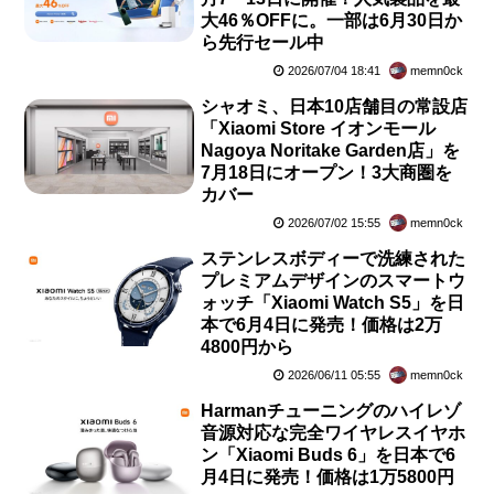
大46％OFFに。一部は6月30日か
ら先行セール中
2026/07/04 18:41
memn0ck
シャオミ、日本10店舗目の常設店
「Xiaomi Store イオンモール
Nagoya Noritake Garden店」を
7月18日にオープン！3大商圏を
カバー
2026/07/02 15:55
memn0ck
ステンレスボディーで洗練された
プレミアムデザインのスマートウ
ォッチ「Xiaomi Watch S5」を日
本で6月4日に発売！価格は2万
4800円から
2026/06/11 05:55
memn0ck
Harmanチューニングのハイレゾ
音源対応な完全ワイヤレスイヤホ
ン「Xiaomi Buds 6」を日本で6
月4日に発売！価格は1万5800円