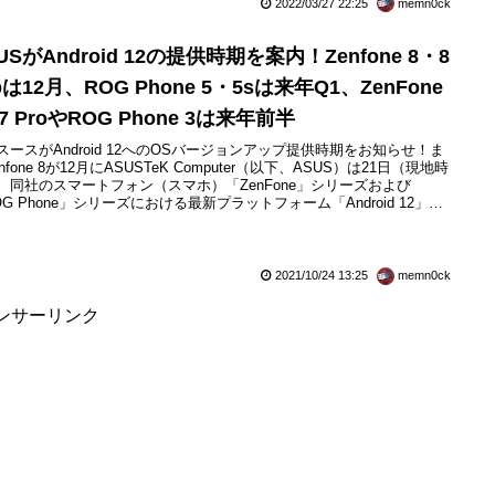
2022/03/27 22:25
memn0ck
しているため、製品選びの相談もできるということです。またオープン
念して一般の来店者向けに「ASUSフラッグシップ・ス...
USがAndroid 12の提供時期を案内！Zenfone 8・8
ipは12月、ROG Phone 5・5sは来年Q1、ZenFone
7 ProやROG Phone 3は来年前半
スースがAndroid 12へのOSバージョンアップ提供時期をお知らせ！ま
nfone 8が12月にASUSTeK Computer（以下、ASUS）は21日（現地時
、同社のスマートフォン（スマホ）「ZenFone」シリーズおよび
OG Phone」シリーズにおける最新プラットフォーム「Android 12」へ
Sバージョンアップの対象機種および提供開始時期をお知らせしていま
今回発表されたのはグローバルモデルにおけるASUSのAndroid 12への
..
2021/10/24 13:25
memn0ck
ンサーリンク