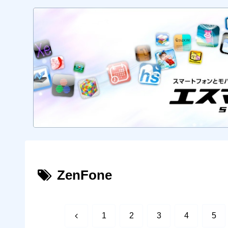
ZenFone
前
1
2
3
4
5