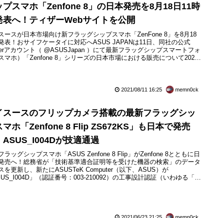
プスマホ「Zenfone 8」の日本発売を8月18日11時
発表へ！ティザーWebサイトを公開
スースが日本市場向け新フラッグシップスマホ「ZenFone 8」を8月18
発表！おサイフケータイに対応へASUS JAPANは11日、同社の公式
itterアカウント（ @ASUSJapan ）にて最新フラッグシップスマートフォ
スマホ）「Zenfone 8」シリーズの日本市場における販売について2021
月18日（水）11時に発表するとお知らせしています。合わせて公式Web
ップ「ASUS Store」においてティザーWebページ「手のひらに、無限
性を...
2021/08/11 16:25
memn0ck
イスースのフリップカメラ搭載の最新フラッグシッ
マホ「Zenfone 8 Flip ZS672KS」も日本で発売
ASUS_I004Dが技適通過
ラッグシップスマホ「ASUS Zenfone 8 Flip」がZenfone 8とともに日
発売へ！総務省が「技術基準適合証明等を受けた機器の検索」のデータ
スを更新し、新たにASUSTeK Computer（以下、ASUS）が
SUS_I004D」（認証番号：003-210092）の工事設計認証（いわゆる「技
）を2021年5月17日付けでディーエスピーリサーチによって取得してい
。ASUS_I004Dはすでにグローバル向けに発表されているフリップカメ
...
2021/06/23 21:25
memn0ck