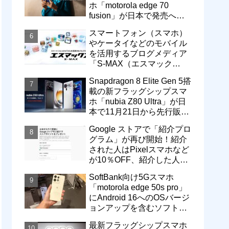
ホ「motorola edge 70
fusion」が日本で発売へ！
型番「XT2605-6」が技適通
スマートフォン（スマホ）
過
やケータイなどのモバイル
を活用するブログメディア
「S-MAX（エスマック
ス）」について
Snapdragon 8 Elite Gen 5搭
載の新フラッグシップスマ
ホ「nubia Z80 Ultra」が日
本で11月21日から先行販
売！価格は13万3800円から
Google ストアで「紹介プロ
グラム」が再び開始！紹介
された人はPixelスマホなど
が10％OFF、紹介した人は
最大5万円分ストアポイン
SoftBank向け5Gスマホ
ト付与
「motorola edge 50s pro」
にAndroid 16へのOSバージ
ョンアップを含むソフトウ
ェア更新が提供開始
最新フラッグシップスマホ