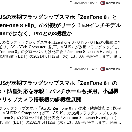
2021/05/13 05:05
memn0ck
USの次期フラッグシップスマホ「ZenFone 8」と
enFone 8 Flip」の外観がリーク！5.9インチモデル
iniではなく、Proとの3機種か
Sの次期フラッグシップスマホはZenFone 8・8 Pro・8 Flipの3機種に？
通り、ASUSTeK Computer（以下、ASUS）が次期フラッグシップモデ
enFone 8」のグローバル向け発表会「ZenFone 8 Launch Event」（
現地時間（EDT）の2021年5月12日（水）13：00から開催します。発表
模様はインターネット経由によって同社の公式YouTubeチャンネルなど
ライブ配信されるとのこと。日本時間（JST）では...
2021/05/06 14:55
memn0ck
USが次期フラッグシップスマホ「ZenFone 8」の
水・防塵対応を示唆！パンチホールも採用。小型機
フリップカメラ搭載機の多機種展開
フラッグシップスマホ「ASUS ZenFone 8」が防水・防塵対応に！既報
、ASUSTeK Computer（以下、ASUS）が次期フラッグシップモデル
nFone 8」のグローバル向け発表会「ZenFone 8 Launch Event」（ ）
地時間（EDT）の2021年5月12日（水）13：00から開催します。発表会
様はインターネット経由によって同社の公式YouTubeチャンネルなどに
イブ配信されるとのこと。日本時間（JST）では5月13日（木）...