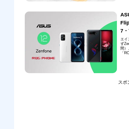
常駐
を記
AS
Fl
7・
エイ
ずZe
間）
「R
のO
す。
OSバ.
スポ