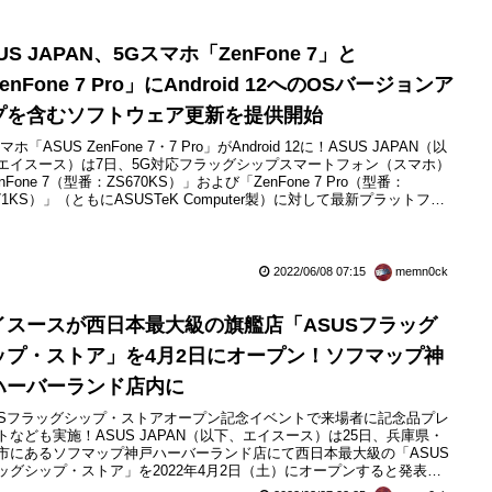
へ
US JAPAN、5Gスマホ「ZenFone 7」と
enFone 7 Pro」にAndroid 12へのOSバージョンア
プを含むソフトウェア更新を提供開始
マホ「ASUS ZenFone 7・7 Pro」がAndroid 12に！ASUS JAPAN（以
エイスース）は7日、5G対応フラッグシップスマートフォン（スマホ）
nFone 7（型番：ZS670KS）」および「ZenFone 7 Pro（型番：
671KS）」（ともにASUSTeK Computer製）に対して最新プラットフォ
「Android 12」を含むソフトウェア更新を2022年6月7日（木）15時より
提供開始するとお知らせしています。更新はス...
2022/06/08 07:15
memn0ck
イスースが西日本最大級の旗艦店「ASUSフラッグ
ップ・ストア」を4月2日にオープン！ソフマップ神
ハーバーランド店内に
USフラッグシップ・ストアオープン記念イベントで来場者に記念品プレ
トなども実施！ASUS JAPAN（以下、エイスース）は25日、兵庫県・
市にあるソフマップ神戸ハーバーランド店にて西日本最大級の「ASUS
ッグシップ・ストア」を2022年4月2日（土）にオープンすると発表し
ます。店内では同社が販売する製品を実際に体験でき、専属スタッフも