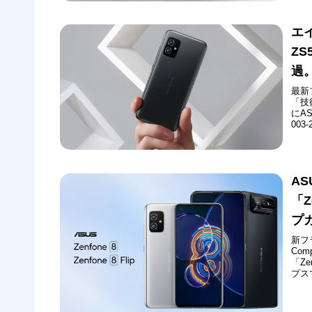
エ
ZS
過
最新
「技
にAS
00
ディ
ロー
ホ）「
AS
「Z
プ
新フラ
Co
「Ze
プス
「Ze
蔵メ