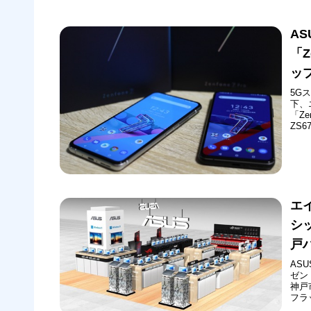
へ
AS
「Z
ッ
5Gス
下、
「Ze
ZS
ーム
順次
エ
シ
戸
AS
ゼン
神戸
フラ
てい