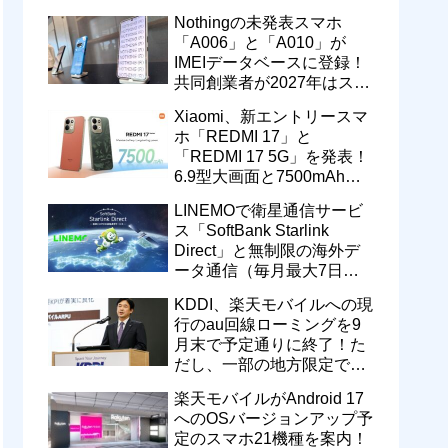
次期フラッグシップスマホ
Nothingの未発表スマホ
「Xperia 1 IX」か
「A006」と「A010」が
IMEIデータベースに登録！
共同創業者が2027年はスマ
ホのラインナップをほぼ倍
Xiaomi、新エントリースマ
増させると発言
ホ「REDMI 17」と
「REDMI 17 5G」を発表！
6.9型大画面と7500mAhバ
ッテリーなどを搭載。日本
LINEMOで衛星通信サービ
でも発売予定
ス「SoftBank Starlink
Direct」と無制限の海外デ
ータ通信（毎月最大7日
間）が追加料金なしで9月
KDDI、楽天モバイルへの現
から利用可能
行のau回線ローミングを9
月末で予定通りに終了！た
だし、一部の地方限定では
一定期間の新契約でエリア
楽天モバイルがAndroid 17
維持に協力へ
へのOSバージョンアップ予
定のスマホ21機種を案内！