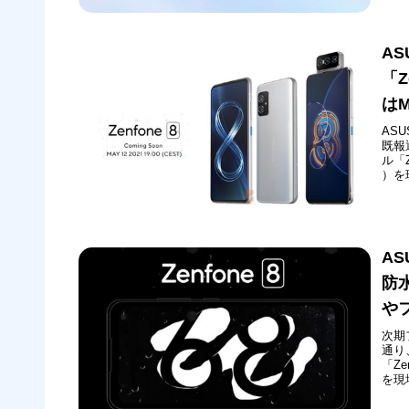
AS
「Z
はM
ASU
既報
ル「Z
）を
会の
にて
AS
防
や
次期
通り
「Ze
を現
の模
てラ