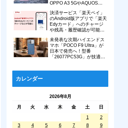
OPPO A3 5GやAQUOS
wish5、Galaxy S23などが
決済サービス「楽天ペイ」
対象
のAndroid版アプリで「楽天
Edyカード」へのチャージ
や残高・履歴確認が可能
に！楽天ペイ残高との相互
未発表な次期ハイエンドス
交換なども
マホ「POCO F9 Ultra」が
日本で発売へ！型番
「26077PC53G」が技適通
過。大容量10000mAhバッ
テリー搭載に
カレンダー
2026年8月
月
火
水
木
金
土
日
1
2
3
4
5
6
7
8
9