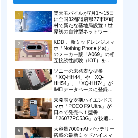
楽天モバイルが7月1〜15日
に全国32都道府県77市区町
村で新たな基地局設置！世
界初の自律型ネットワーク
レベル4による省電力化で
KDDI、新ミッドレンジスマ
通信品質も改善
ホ「Nothing Phone (4a)」
のメーカー版「A069」の相
互接続性試験（IOT）を完
了！au Flex Styleで販売中
ソニーの未発表な型番
「XQ-HH44」や「XQ-
HH54」、「XQ-HH74」が
IMEIデータベースに登録！
次期フラッグシップスマホ
未発表な次期ハイエンドス
「Xperia 1 IX」か
マホ「POCO F9 Ultra」が
日本で発売へ！型番
「26077PC53G」が技適通
過。大容量10000mAhバッ
大容量7000mAhバッテリー
テリー搭載に
搭載の最新ミッドハイスマ