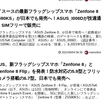
イスースの最新フラッグシップスマホ「Zenfone 8
590KS」が日本でも発売へ！ASUS_I006Dが技適通
。SIMフリーで販売に
フラッグシップスマホ「ASUS Zenfone 8」が日本で発売へ！総務省が
術基準適合証明等を受けた機器の検索」のデータベースを更新し、新た
USTeK Computer（以下、ASUS）が「ASUS_I006D」（認証番号：
3-210096）の工事設計認証（いわゆる「技適」）を2021年5月7日付けで
ーエスピーリサーチによって取得しています。ASUS_I006Dはすでにグ
バル向けに発表されている最新フラッグシップスマートフォン（スマ
2021/06/04 06:35
memn0ck
Zenfon...
US、新フラッグシップスマホ「Zenfone 8」と
enfone 8 Flip」を発表！防水対応の5.9型とフリッ
カメラ搭載の6.7型。日本でも発売へ
ッグシップスマホ「ASUS Zenfone 8・8 Flip」が登場！ASUSTeK
mputer（以下、ASUS）は12日（現地時間）、オンラインにて発表会
nfone 8 Launch Event」を開催し、5Gに対応した新しいフラッグシッ
マートフォン（スマホ）「Zenfone 8（型番：ZS590KS）」および
nfone 8 Flip（型番：ZS672KS）」を発表しています。Zenfone 8は内
モリー（RAM）と内蔵ストレージの違いによっ...