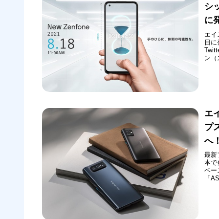
シッ
に
エイ
日に
Tw
ン（
年8
ショ
の可能
エ
プス
へ！
最新フ
本で
ベー
「A
適」
ます
ラ搭載