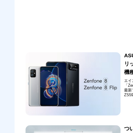
AS
リッ
機
エイ
「Ze
最新
ZS5
AS
発表
つい