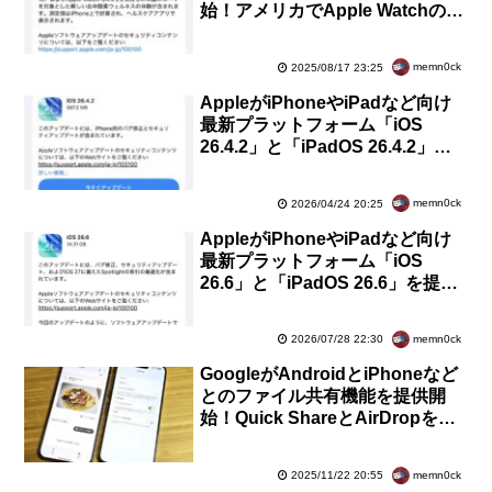
始！アメリカでApple Watchの新
しい血中酸素ウェルネスに対応
memn0ck
2025/08/17 23:25
AppleがiPhoneやiPadなど向け
最新プラットフォーム「iOS
26.4.2」と「iPadOS 26.4.2」を
提供開始！不具合や脆弱性を修正
memn0ck
2026/04/24 20:25
AppleがiPhoneやiPadなど向け
最新プラットフォーム「iOS
26.6」と「iPadOS 26.6」を提供
開始！不具合・脆弱性修正や
Spotlight最適化など
memn0ck
2026/07/28 22:30
GoogleがAndroidとiPhoneなど
とのファイル共有機能を提供開
始！Quick ShareとAirDropを連
携。まずはPixel 10シリーズで利
用可能
memn0ck
2025/11/22 20:55