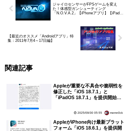
ジャイロセンサーがFPSゲームを変え
た！体感型ガンシューティング
「N.O.V.A.2」【iPhoneアプリ】【iPadア
プリ】
【最近のオススメ「Androidアプリ」特
集：2011年7月4～17日編】
関連記事
Appleが重要な不具合や脆弱性を
修正した「iOS 18.7.1」と
「iPadOS 18.7.1」を提供開始！
すぐiOS・iPadOS 26にしない人
向け。iPhone XS以降などが対象
memn0ck
2025/09/30 05:55
AppleがiPhone向け最新プラット
フォーム「iOS 18.6.1」を提供開