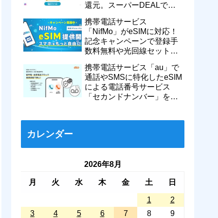
還元。スーパーDEALで
motorola razr 50が50％還元
携帯電話サービス
など
「NifMo」がeSIMに対応！
記念キャンペーンで登録手
数料無料や光回線セットで
親子それぞれ最大11カ月
携帯電話サービス「au」で
770円割引に
通話やSMSに特化したeSIM
による電話番号サービス
「セカンドナンバー」を提
供開始！月額550円で留守
番などに対応
カレンダー
2026年8月
月
火
水
木
金
土
日
1
2
3
4
5
6
7
8
9