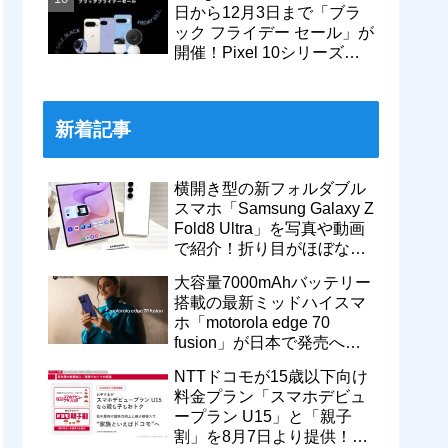
日から12月3日まで「ブラ
ック フライデー セール」が
開催！Pixel 10シリーズや
Pixel 9a・9 Proなどがお得
に
新着記事
横開き型の新フォルダブル
スマホ「Samsung Galaxy Z
Fold8 Ultra」を写真や動画
で紹介！折り目がほぼない
8インチ大画面【レポー
大容量7000mAhバッテリー
ト】
搭載の最新ミッドハイスマ
ホ「motorola edge 70
fusion」が日本で発売へ！
型番「XT2605-6」が技適通
NTTドコモが15歳以下向け
過
料金プラン「スマホデビュ
ープラン U15」と「親子
割」を8月7日より提供！親