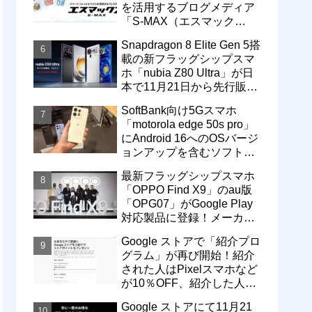
を活用するブログメディア
「S-MAX（エスマック
ス）」について
Snapdragon 8 Elite Gen 5搭
載の新フラッグシップスマ
ホ「nubia Z80 Ultra」が日
本で11月21日から先行販
売！価格は13万3800円から
SoftBank向け5Gスマホ
「motorola edge 50s pro」
にAndroid 16へのOSバージ
ョンアップを含むソフトウ
ェア更新が提供開始
最新フラッグシップスマホ
「OPPO Find X9」のau版
「OPG07」がGoogle Play
対応製品に登録！メーカー
版「CPH2797」とともに発
Google ストアで「紹介プロ
売へ
グラム」が再び開始！紹介
された人はPixelスマホなど
が10％OFF、紹介した人は
最大5万円分ストアポイン
Google ストアにて11月21
ト付与