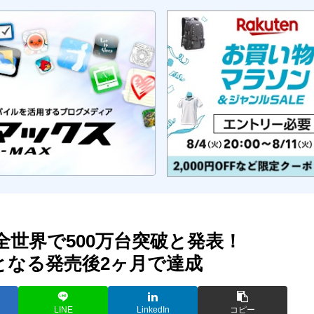
 IIが全世界で500万台突破と発表！
早さとなる発売後2ヶ月で達成
LINE
LinkedIn
コピー