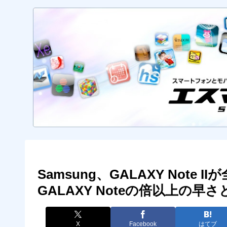
Samsung、GALAXY Note
GALAXY Noteの倍以上の
X
Facebook
はてブ