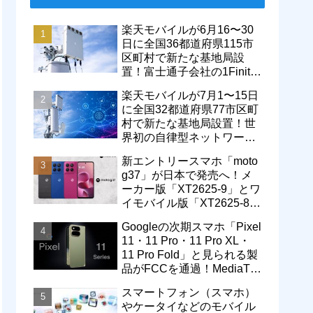
楽天モバイルが6月16〜30
日に全国36都道府県115市
区町村で新たな基地局設
置！富士通子会社の1Finity
製無線装置を導入開始。5G
楽天モバイルが7月1〜15日
エリアが拡大
に全国32都道府県77市区町
村で新たな基地局設置！世
界初の自律型ネットワーク
レベル4による省電力化で
新エントリースマホ「moto
通信品質も改善
g37」が日本で発売へ！メ
ーカー版「XT2625-9」とワ
イモバイル版「XT2625-8」
が技適を通過
Googleの次期スマホ「Pixel
11・11 Pro・11 Pro XL・
11 Pro Fold」と見られる製
品がFCCを通過！MediaTek
製モデム搭載に
スマートフォン（スマホ）
やケータイなどのモバイル