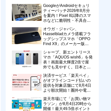
のドコモ MAXやahamoも月
GoogleがAndroidセキュリ
550円割引に
ティーパッチ2026年8月分
を案内！Pixel 8以降のスマ
ホなどに脆弱性・不具合の
修正を含むソフトウェア更
オウガ・ジャパン、
新が提供開始
Hasselbladカメラ搭載フラ
ッグシップスマホ「OPPO
Find X9」のメーカー版
「CPH2797」を1万円値上
シャープ、新エントリース
げ！15万9800円に
マホ「AQUOS wish6」を発
表！画面最大輝度2倍で屋
外でも見やすく。日本と台
湾で9月中旬以降に順次発
決済サービス「楽天ペイ」
売
がオフラインコード払いの
提供を対象店舗にて8月4日
より順次開始！圏外や電波
が弱い時でも支払いが可能
楽天市場にて「お買い物マ
に
ラソン」が8月4日20時から
開催！最大49.5倍ポイント