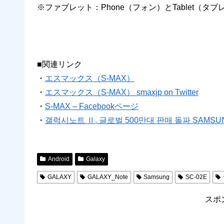
※ファブレット：Phone（フォン）とTablet（タ
■関連リンク
・
エスマックス（S-MAX）
・
エスマックス（S-MAX） smaxjp on Twitter
・
S-MAX – Facebookページ
・
갤럭시노트 Ⅱ, 글로벌 500만대 판매 돌파 SAMSU
Android
Galaxy
GALAXY
GALAXY_Note
Samsung
SC-02E
スポ