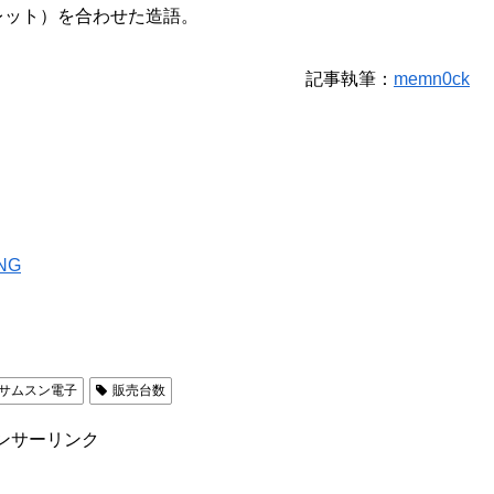
ブレット）を合わせた造語。
記事執筆：
memn0ck
NG
サムスン電子
販売台数
ンサーリンク