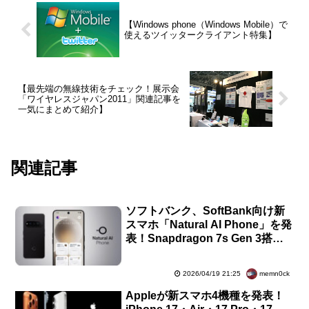
【Windows phone（Windows Mobile）で
使えるツイッタークライアント特集】
【最先端の無線技術をチェック！展示会
「ワイヤレスジャパン2011」関連記事を
一気にまとめて紹介】
関連記事
ソフトバンク、SoftBank向け新
スマホ「Natural AI Phone」を発
表！Snapdragon 7s Gen 3搭
載。4月24日発売で予約中、価格
は9万3600円
memn0ck
2026/04/19 21:25
Appleが新スマホ4機種を発表！