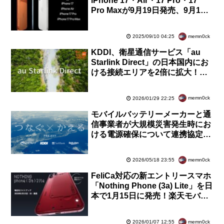
iPhone 17・Air・17 Pro・17
Pro Maxが9月19日発売、9月12
日21時予約開始。価格は12万
9800円から
memn0ck
2025/09/10 04:25
KDDI、衛星通信サービス「au
Starlink Direct」の日本国内にお
ける接続エリアを2倍に拡大！領
海に加えて接続水域を含む24海里
が対象に
memn0ck
2026/01/29 22:25
モバイルバッテリーメーカーと通
信事業者が大規模災害発生時にお
ける電源確保について連携協定を
締結！避難所などへの機材の提供
に向けて協力
memn0ck
2026/05/18 23:55
FeliCa対応の新エントリースマホ
「Nothing Phone (3a) Lite」を日
本で1月15日に発売！楽天モバイ
ルでは価格が3万2890円で限定色
レッドも
memn0ck
2026/01/07 12:55