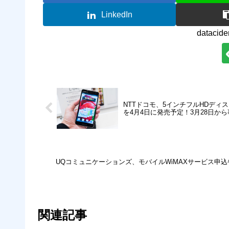
LinkedIn
datac
NTTドコモ、5インチフルHDディスプ
を4月4日に発売予定！3月28日か
UQコミュニケーションズ、モバイルWiMAXサービス申込や
関連記事