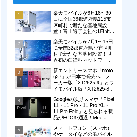
楽天モバイルが6月16〜30
日に全国36都道府県115市
区町村で新たな基地局設
置！富士通子会社の1Finity
製無線装置を導入開始。5G
楽天モバイルが7月1〜15日
エリアが拡大
に全国32都道府県77市区町
村で新たな基地局設置！世
界初の自律型ネットワーク
レベル4による省電力化で
新エントリースマホ「moto
通信品質も改善
g37」が日本で発売へ！メ
ーカー版「XT2625-9」とワ
イモバイル版「XT2625-8」
が技適を通過
Googleの次期スマホ「Pixel
11・11 Pro・11 Pro XL・
11 Pro Fold」と見られる製
品がFCCを通過！MediaTek
製モデム搭載に
スマートフォン（スマホ）
やケータイなどのモバイル