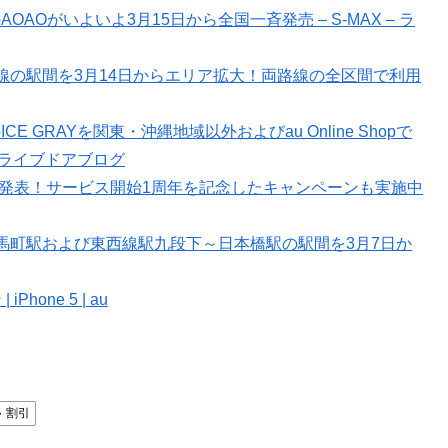
」のAOAOがいよいよ3月15日から全国一斉発売 – S-MAX – ラ
線の駅間を3月14日からエリア拡大！両路線の全区間で利用
のICE GRAYを関東・沖縄地域以外およびau Online Shopで
– ライブドアブログ
破と発表！サービス開始1周年を記念したキャンペーンも実施中
馬町駅および東西線駅九段下～日本橋駅の駅間を3月7日か
Phone 5 | au
割引