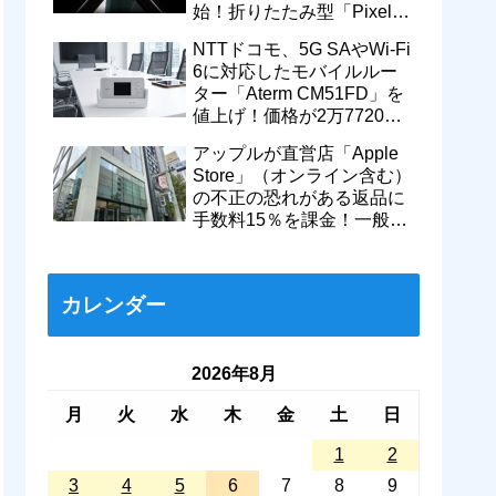
始！折りたたみ型「Pixel
11 Pro Fold」のティザー動
NTTドコモ、5G SAやWi-Fi
画も
6に対応したモバイルルー
ター「Aterm CM51FD」を
値上げ！価格が2万7720円
から＋1万560円で3万8280
アップルが直営店「Apple
円に
Store」（オンライン含む）
の不正の恐れがある返品に
手数料15％を課金！一般的
返品は従来通り14日以内な
ら無料に
カレンダー
2026年8月
月
火
水
木
金
土
日
1
2
3
4
5
6
7
8
9