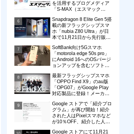
を活用するブログメディア
「S-MAX（エスマック
ス）」について
Snapdragon 8 Elite Gen 5搭
載の新フラッグシップスマ
ホ「nubia Z80 Ultra」が日
本で11月21日から先行販
売！価格は13万3800円から
SoftBank向け5Gスマホ
「motorola edge 50s pro」
にAndroid 16へのOSバージ
ョンアップを含むソフトウ
ェア更新が提供開始
最新フラッグシップスマホ
「OPPO Find X9」のau版
「OPG07」がGoogle Play
対応製品に登録！メーカー
版「CPH2797」とともに発
Google ストアで「紹介プロ
売へ
グラム」が再び開始！紹介
された人はPixelスマホなど
が10％OFF、紹介した人は
最大5万円分ストアポイン
Google ストアにて11月21
ト付与