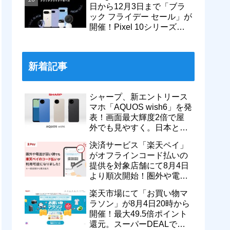
日から12月3日まで「ブラ
ック フライデー セール」が
開催！Pixel 10シリーズや
Pixel 9a・9 Proなどがお得
に
新着記事
シャープ、新エントリース
マホ「AQUOS wish6」を発
表！画面最大輝度2倍で屋
外でも見やすく。日本と台
湾で9月中旬以降に順次発
決済サービス「楽天ペイ」
売
がオフラインコード払いの
提供を対象店舗にて8月4日
より順次開始！圏外や電波
が弱い時でも支払いが可能
楽天市場にて「お買い物マ
に
ラソン」が8月4日20時から
開催！最大49.5倍ポイント
還元。スーパーDEALで