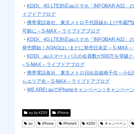
・
KDDI、4G LTE対応auスマホ「INFOBAR A02
イブドアブログ
・
携帯電話各社、東京メトロ千代田線および半蔵門
可能に – S-MAX – ライブドアブログ
・
KDDI、4G LTE対応auスマホ「INFOBAR A02」
発売開始！AOAOはいまだに発売日未定 – S-MAX 
・
KDDI、auスマートパスの会員数が500万を突
– S-MAX – ライブドアブログ
・
携帯電話各社、東京メトロ日比谷線南千住～小伝
らエリア化 – S-MAX – ライブドアブログ
・
WE ARE! auでiPhoneキャンペーン | キャンペーン | i
au by KDDI
iPhone
au
iPhone
iPhone5
KDDI
キャンペーン