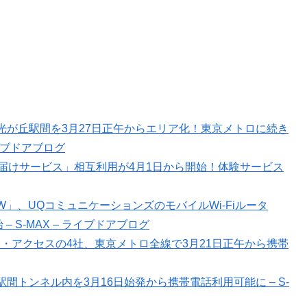
光が丘駅間を3月27日正午からエリア化！東京メトロに続き
ライブドアブログ
お届けサービス」相互利用が4月1日から開始！体験サービス
A08W」、UQコミュニケーションズのモバイルWi-Fiルータ
 S-MAX – ライブドアブログ
ー・アクセスの4社、東京メトロ全線で3月21日正午から携帯
トンネル内を3月16日始発から携帯電話利用可能に – S-