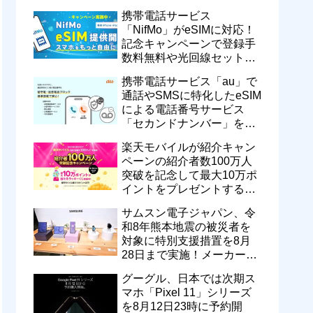
motorola razr 50が50％還元
携帯電話サービス
など
「NifMo」がeSIMに対応！
記念キャンペーンで登録手
数料無料や光回線セットで
親子それぞれ最大11カ月
携帯電話サービス「au」で
770円割引に
通話やSMSに特化したeSIM
による電話番号サービス
「セカンドナンバー」を提
供開始！月額550円で留守
楽天モバイルが紹介キャン
番などに対応
ペーンの紹介者数100万人
突破を記念して最大10万ポ
イントをプレゼントするキ
ャンペーンを実施中！ハズ
サムスン電子ジャパン、令
レなし
和8年熊本地震の被災者を
対象に特別支援措置を8月
28日まで実施！メーカー版
を不具合品の無償修理や代
グーグル、日本では次期ス
替機提供
マホ「Pixel 11」シリーズ
を8月12日23時に予約開