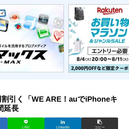
0円割引く「WE ARE！auでiPhoneキ
間延長
LINE
LinkedIn
コピー