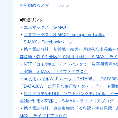
から始めるスマートフォン
■関連リンク
・
エスマックス（S-MAX）
・
エスマックス（S-MAX） smaxjp on Twitter
・
S-MAX – Facebookページ
・
携帯電話各社、都営地下鉄大江戸線落合南長崎～
都営地下鉄でも全区間で利用可能に – S-MAX – 
・
NTTドコモやau、ソフトバンクで「災害用音声
も実施 – S-MAX – ライブドアブログ
・
auのモバイルWi-Fiルータ「DATA06」「DAT
「DATA08W」に不具合修正などのアップデート開始 –
・
NTTドコモやKDDI、ソフトバンクモバイル、イ
電話の利用が可能に – S-MAX – ライブドアブログ
・
携帯電話各社、東急東横線「渋谷駅～中目黒駅」駅間
MAX – ライブドアブログ