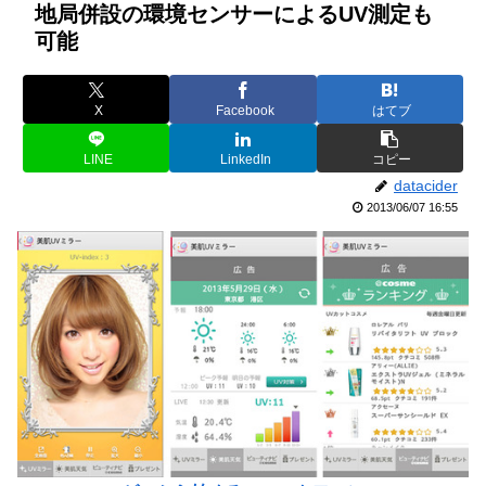
地局併設の環境センサーによるUV測定も
可能
X
Facebook
はてブ
LINE
LinkedIn
コピー
datacider
2013/06/07 16:55