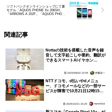
ソフトバンクオンラインショップにて夏
モデル「AQUOS PHONE Xx 206SH」
「ARROWS A 202F」「AQUOS PHONE
ss 205SH」の3機種が予約開始！各機種
の価格も判明
関連記事
Nottaの技術を搭載した音声を録
音して文字起こしや要約、翻訳が
できるスマートAIイヤホン
「Zenchord 1」を試す！一般販
売予定【レビュー】
伊藤浩一
2025/09/02 23:55
NTTドコモ、d払いやdメニュ
ー、ドコモメールなどの一部サー
ビスが障害で10月21日12時15分
頃から利用しづらい状況に！すで
に復旧済み
memn0ck
2025/10/21 23:25
新スマホ「Google Pixel 10a」が