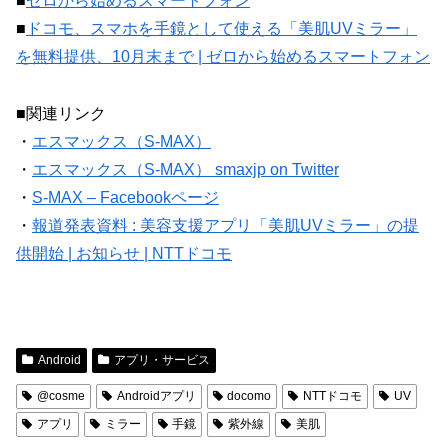
■
ゼロから始めるスマートフォン
■
ドコモ、スマホを手鏡として使える「美肌UVミラー」
を無料提供、10月末まで | ゼロから始めるスマートフォン
■関連リンク
・
エスマックス（S-MAX）
・
エスマックス（S-MAX） smaxjp on Twitter
・
S-MAX – Facebookページ
・
報道発表資料 : 美容支援アプリ「美肌UVミラー」の提
供開始 | お知らせ | NTTドコモ
Android
アプリ・サービス
@cosme
Androidアプリ
docomo
NTTドコモ
UV
アプリ
ミラー
手鏡
紫外線
美肌