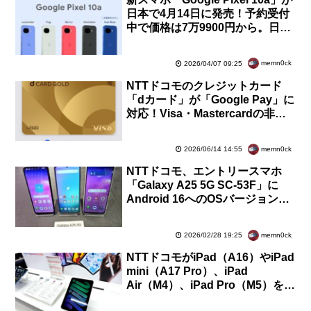
日本で4月14日に発売！予約受付
中で価格は7万9900円から。日本
限定色「Isai Blue」は5月20日発
売
memn0ck
2026/04/07 09:25
NTTドコモのクレジットカード
「dカード」が「Google Pay」に
対応！Visa・Mastercardの非接
触IC「NFC」のかざす決済が利用
可能に
memn0ck
2026/06/14 14:55
NTTドコモ、エントリースマホ
「Galaxy A25 5G SC-53F」に
Android 16へのOSバージョンア
ップを含むソフトウェア更新を提
供開始
memn0ck
2026/02/28 19:25
NTTドコモがiPad（A16）やiPad
mini（A17 Pro）、iPad
Air（M4）、iPad Pro（M5）を7
月3日に値上げ！最大で＋7万