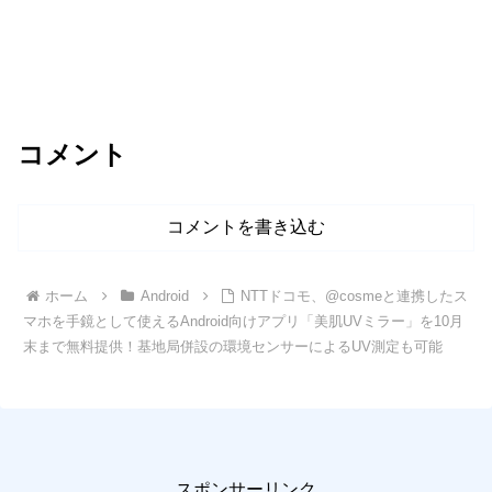
コメント
コメントを書き込む
ホーム
Android
NTTドコモ、@cosmeと連携したス
マホを手鏡として使えるAndroid向けアプリ「美肌UVミラー」を10月
末まで無料提供！基地局併設の環境センサーによるUV測定も可能
スポンサーリンク