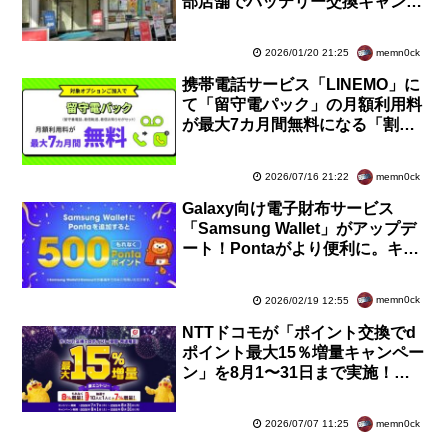
部店舗でバッテリー交換キャンペ
ーンを2月28日まで実施中！補償
未加入でも最大5500円に
memn0ck
2026/01/20 21:25
携帯電話サービス「LINEMO」に
て「留守電パック」の月額利用料
が最大7カ月間無料になる「割引
キャンペーン」が7月15日に開
始！終了日未定
memn0ck
2026/07/16 21:22
Galaxy向け電子財布サービス
「Samsung Wallet」がアップデ
ート！Pontaがより便利に。キャ
ンペーンでもれなく500ポイント
がもらえる
memn0ck
2026/02/19 12:55
NTTドコモが「ポイント交換でd
ポイント最大15％増量キャンペー
ン」を8月1〜31日まで実施！永
久不滅やJ-POINT、JALのマイル
などが対象
memn0ck
2026/07/07 11:25