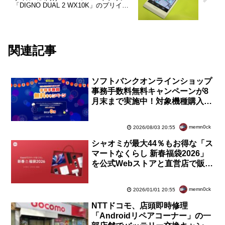
「DIGNO DUAL 2 WX10K」のプリイン
ストールアプリをチェック【レポート】
関連記事
ソフトバンクオンラインショップ
事務手数料無料キャンペーンが8
月末まで実施中！対象機種購入で
LINEモバイルや他社から乗り換
え（MNP）が対象
memn0ck
2026/08/03 20:55
シャオミが最大44％もお得な「ス
マートなくらし 新春福袋2026」
を公式Webストアと直営店で販売
中！最大40％OFFの「新春初売
り」も実施中
memn0ck
2026/01/01 20:55
NTTドコモ、店頭即時修理
「Androidリペアコーナー」の一