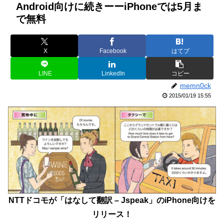
Android向けに続きーーiPhoneでは5月ま
で無料
X
Facebook
はてブ
LINE
LinkedIn
コピー
memn0ck
2015/01/19 15:55
NTTドコモが「はなして翻訳 – Jspeak」のiPhone向けを
リリース！