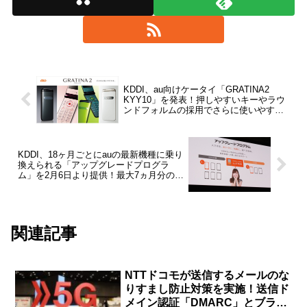
KDDI、au向けケータイ「GRATINA2
KYY10」を発表！押しやすいキーやラウ
ンドフォルムの採用でさらに使いやすく
ーー既存のガラケーもまだ出していく
KDDI、18ヶ月ごとにauの最新機種に乗り
換えられる「アップグレードプログラ
ム」を2月6日より提供！最大7ヵ月分の分
割支払金残額を無料に
関連記事
NTTドコモが送信するメールのな
りすまし防止対策を実施！送信ド
メイン認証「DMARC」とブラン