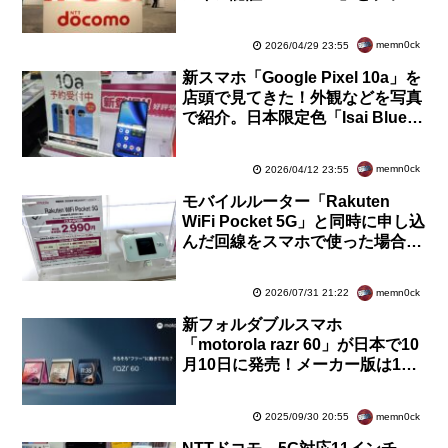
ドロゴ表示のためのメール認証技
術「BIMI」に対応
memn0ck
2026/04/29 23:55
新スマホ「Google Pixel 10a」を
店頭で見てきた！外観などを写真
で紹介。日本限定色「Isai Blue」
はヘラルボニーとのコラボに【レ
ポート】
memn0ck
2026/04/12 23:55
モバイルルーター「Rakuten
WiFi Pocket 5G」と同時に申し込
んだ回線をスマホで使った場合に
「Rakuten Link」アプリが利用
可能に
memn0ck
2026/07/31 21:22
新フォルダブルスマホ
「motorola razr 60」が日本で10
月10日に発売！メーカー版は13
万5800円。docomo版「60d」や
SoftBank版「60s」も
memn0ck
2025/09/30 20:55