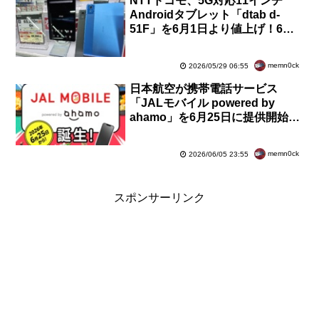
NTTドコモ、5G対応11インチ
Androidタブレット「dtab d-
51F」を6月1日より値上げ！6万
5230円から＋1万2650円の7万
7880円へ
memn0ck
2026/05/29 06:55
日本航空が携帯電話サービス
「JALモバイル powered by
ahamo」を6月25日に提供開始！
料金はそのままにマイル付与など
の特典を付加
memn0ck
2026/06/05 23:55
スポンサーリンク