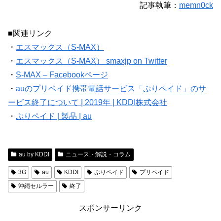
記事執筆：
memn0ck
■関連リンク
・
エスマックス（S-MAX）
・
エスマックス（S-MAX） smaxjp on Twitter
・
S-MAX – Facebookページ
・
auのプリペイド携帯電話サービス「ぷりペイド」のサ
ービス終了について | 2019年 | KDDI株式会社
・
ぷりペイド | 製品 | au
au by KDDI
ニュース・解説・コラム
3G
au
KDDI
ぷりペイド
プリペイド
沖縄セルラー
終了
スポンサーリンク