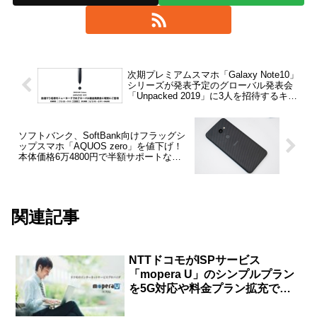
次期プレミアムスマホ「Galaxy Note10」
シリーズが発表予定のグローバル発表会
「Unpacked 2019」に3人を招待するキャ
ンペーンを募集中！アメリカ・ニューヨ
ークへの旅費を負担
ソフトバンク、SoftBank向けフラッグシ
ップスマホ「AQUOS zero」を値下げ！
本体価格6万4800円で半額サポートなら
実質3万2400円からに
関連記事
NTTドコモがISPサービス
「mopera U」のシンプルプラン
を5G対応や料金プラン拡充で月
額330円に値上げ！Uスタンダー
ドプランは提供終了