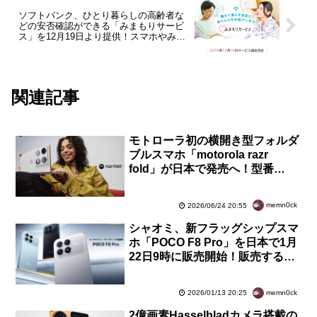
ソフトバンク、ひとり暮らしの高齢者な
どの安否確認ができる「みまもりサービ
ス」を12月19日より提供！スマホやみま
もり電池を装着した家電が対象
関連記事
モトローラ初の横開き型フォルダ
ブルスマホ「motorola razr
fold」が日本で発売へ！型番
「XT2651-5」が技適通過。
FeliCa対応も期待
memn0ck
2026/06/24 20:55
シャオミ、新フラッグシップスマ
ホ「POCO F8 Pro」を日本で1月
22日9時に販売開始！販売するモ
デルや価格などの詳細は後日案内
memn0ck
2026/01/13 20:25
2億画素Hasselbladカメラ搭載の