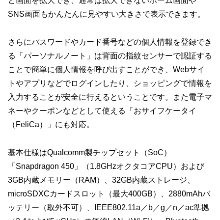
と画面を拡大でき、通常は拡大できないホーム画面や
SNS画面もかんたんに見やすい大きさで表示できます。
さらにパスワードやカード番号などの個人情報を登録でき
る「パーソナルノート」は背面の指紋センサーで認証する
ことで簡単に個人情報を呼び出すことができ、Webサイ
トやアプリなどでログインしたり、ショッピングで情報を
入力することが安全に行えるということです。また電子マ
ネーやクーポンなどとして使える「おサイフケータイ
（FeliCa）」にも対応。
基本仕様はQualcomm製チップセット（SoC）
「Snapdragon 450」（1.8GHzオクタコアCPU）および
3GB内蔵メモリー（RAM）、32GB内蔵ストレージ、
microSDXCカードスロット（最大400GB）、2880mAhバ
ッテリー（取外不可）、IEEE802.11a／b／g／n／ac準拠