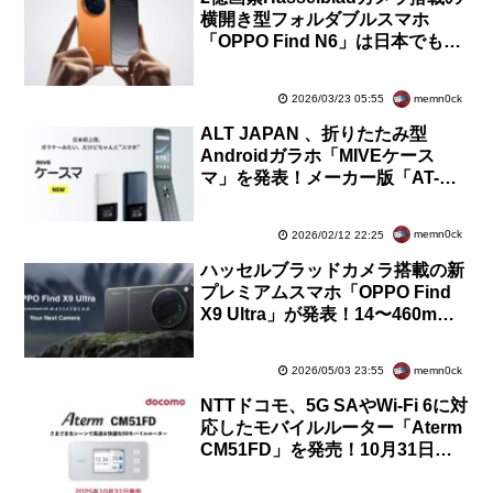
横開き型フォルダブルスマホ
「OPPO Find N6」は日本でも発
売される？グローバル版は技適の
電子式表示が可能
memn0ck
2026/03/23 05:55
ALT JAPAN 、折りたたみ型
Androidガラホ「MIVEケース
マ」を発表！メーカー版「AT-
M140J」が2月19日発売。価格は
3万4800円
memn0ck
2026/02/12 22:25
ハッセルブラッドカメラ搭載の新
プレミアムスマホ「OPPO Find
X9 Ultra」が発表！14〜460mm
の焦点距離に対応。日本でも夏頃
に発売予定
memn0ck
2026/05/03 23:55
NTTドコモ、5G SAやWi-Fi 6に対
応したモバイルルーター「Aterm
CM51FD」を発売！10月31日に
発売。有線LAN対応クレードルも