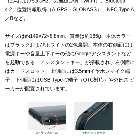
（2.4および5.xGHz）の無線LAN（Wi-Fi）、Bluetooth
4.2、位置情報取得（A-GPS・GLONASS）、NFC Type A
／Bなど。
サイズは約149×72×8.8mm、質量は約166g、本体カラー
はブラックおよびホワイトの2色展開。本体の右側面には
電源キーや音量上下キーの他にGoogleアシスタントなど
を起動できる「アシスタントキー」が搭載され、左側面に
はカードスロット、上側面には3.5mmイヤホンマイク端
子、下側面にはUSB Type-C端子（OTG対応）や外部スピ
ーカーが配置されています。