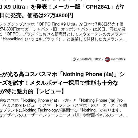
nd X9 Ultra」を発表！メーカー版「CPH2841」が7
8日に発売。価格は27万4800円
ラッグシップスマホ「OPPO Find X9 Ultra」が日本で7月8日発売！価
274,800円オウガ・ジャパン（旧：オッポジャパン）は16日、同社が展
る「OPPO」ブランドにおける新商品としてスウェーデンのカメラメー
「Hasselblad（ハッセルブラッド）」と協業して開発したカメラシステ
搭載した5G対応フラッグシップスマートフォン（スマホ）「OPPO
nd X9 Ultra（オッポ ファインド エックスナイン ウルトラ）」（OPPO
e...
2026/06/18 10:25
memn0ck
が光る高コスパスマホ「Nothing Phone (4a)」シ
ーズを試す！メタルボディー採用で性能も十分な
roが特に魅力的【レビュー】
なスマホ「Nothing Phone (4a)」（左）と「Nothing Phone (4a) Pro」
）をまとめてレビュー！スマートフォン（スマホ）のメーカーとして個
ブランドにNothing Technologyが展開する「Nothing」があります。
なデザインのユーザーインターフェース（UI）や背面パネルのシースル
ザイン、ユニークなLEDによる「Glyphインターフェース」などという
に他のメーカーとは違う存在感があり、特にギーク層や若者などの熱...