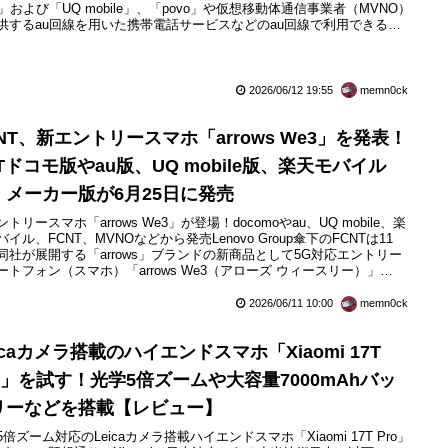
u」および「UQ mobile」、「povo」や仮想移動体通信事業者（MVNO）
供するau回線を用いた携帯電話サービスなどのau回線で利用できる相
続性試験（IOT）をクリアしたIOT完了製品に新たにソニーが販売して
最新フラッグシップスマートフォン（スマホ）「Xperia 1 VIII」
...
2026/06/12 19:55
memn0ck
NT、新エントリースマホ「arrows We3」を発表！
Tドコモ版やau版、UQ mobile版、楽天モバイル
、メーカー版が6月25日に発売
トリースマホ「arrows We3」が登場！docomoやau、UQ mobile、楽
イル、FCNT、MVNOなどから発売Lenovo Group傘下のFCNTは11
同社が展開する「arrows」ブランドの新商品として5G対応エントリー
ートフォン（スマホ）「arrows We3（アローズ ウィースリー）」
CNT製）を発表しています。arrows We3は日本のオープン市場向けメー
版（いわゆる「SIMフリーモデル」）のほか、NTTドコモやKDDIおよ...
2026/06/11 10:00
memn0ck
icaカメラ搭載のハイエンドスマホ「Xiaomi 17T
ro」を試す！光学5倍ズームや大容量7000mAhバッ
リーなどを搭載【レビュー】
5倍ズーム対応のLeicaカメラ搭載ハイエンドスマホ「Xiaomi 17T Pro」