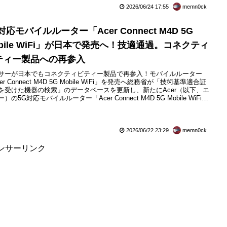
ん番号を各機種の型番としており、直前に「カメ...
2026/06/24 17:55
memn0ck
対応モバイルルーター「Acer Connect M4D 5G
bile WiFi」が日本で発売へ！技適通過。コネクティ
ティー製品への再参入
サーが日本でもコネクティビティー製品で再参入！モバイルルーター
er Connect M4D 5G Mobile WiFi」を発売へ総務省が「技術基準適合証
を受けた機器の検索」のデータベースを更新し、新たにAcer（以下、エ
）の5G対応モバイルルーター「Acer Connect M4D 5G Mobile WiFi」
れる「Acer Connect 5G Mobile WI-FI 」の電波法に基づく工事設計認
いわゆる「技適」）を相互承認（MRA）によ...
2026/06/22 23:29
memn0ck
ンサーリンク