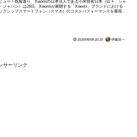
ビュー！既報通り、Xiaomiの日本法人である小米技術日本（以下、シャ
・ジャパン）は28日、Xiaomiが展開する「Xiaomi」ブランドにおける
ッグシップスマートフォン（スマホ）のコストパフォーマンスを重視し
Xiaomi T」シリーズの新商品となるドイツの光学機器メーカー「Leica
mera（以下、ライカ）」と共同開発したトリプルカメラシステム搭載の
omi ...
2026/06/08 20:25
伊藤浩一
ンサーリンク