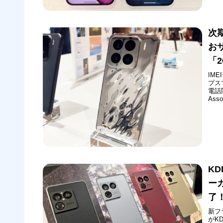
次
お
「2
IM
プス
電話関
Ass
Equ
Com
KD
ー
了！
新フラ
がK