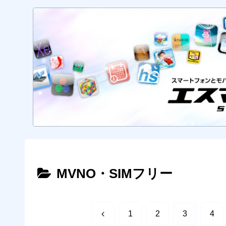
MVNO・SIMフリー
前
1
2
3
4