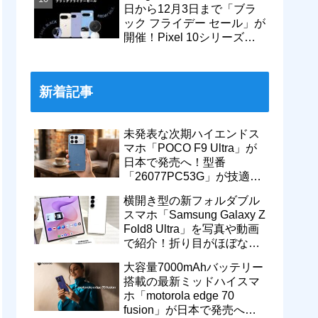
日から12月3日まで「ブラ
ック フライデー セール」が
開催！Pixel 10シリーズや
Pixel 9a・9 Proなどがお得
に
新着記事
未発表な次期ハイエンドス
マホ「POCO F9 Ultra」が
日本で発売へ！型番
「26077PC53G」が技適通
過。大容量10000mAhバッ
横開き型の新フォルダブル
テリー搭載に
スマホ「Samsung Galaxy Z
Fold8 Ultra」を写真や動画
で紹介！折り目がほぼない
8インチ大画面【レポー
大容量7000mAhバッテリー
ト】
搭載の最新ミッドハイスマ
ホ「motorola edge 70
fusion」が日本で発売へ！