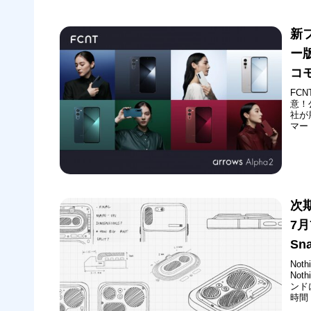
へ
新フ
ー
コ
FC
意！
社が
マー
（FC
20
次期
7月
Sn
Not
Not
ンド
時間
す。