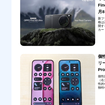
Fi
月
新フ
格は
開す
カー
ムを
Fi
Mobil
個性
リ
P
個性的
（右
性的な
独特
ーデ
よう