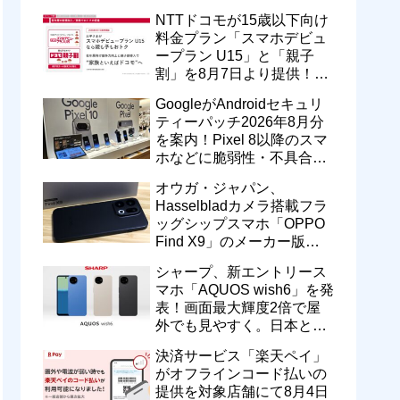
型番「XT2605-6」が技適通
NTTドコモが15歳以下向け
過
料金プラン「スマホデビュ
ープラン U15」と「親子
割」を8月7日より提供！親
のドコモ MAXやahamoも月
GoogleがAndroidセキュリ
550円割引に
ティーパッチ2026年8月分
を案内！Pixel 8以降のスマ
ホなどに脆弱性・不具合の
修正を含むソフトウェア更
オウガ・ジャパン、
新が提供開始
Hasselbladカメラ搭載フラ
ッグシップスマホ「OPPO
Find X9」のメーカー版
「CPH2797」を1万円値上
シャープ、新エントリース
げ！15万9800円に
マホ「AQUOS wish6」を発
表！画面最大輝度2倍で屋
外でも見やすく。日本と台
湾で9月中旬以降に順次発
決済サービス「楽天ペイ」
売
がオフラインコード払いの
提供を対象店舗にて8月4日