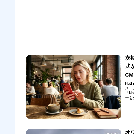
次期
式
CM
Not
メージ
「N
ーを
ム・
画像
とな
オ