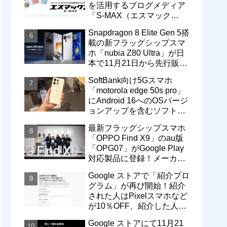
を活用するブログメディア
「S-MAX（エスマック
ス）」について
Snapdragon 8 Elite Gen 5搭
載の新フラッグシップスマ
ホ「nubia Z80 Ultra」が日
本で11月21日から先行販
売！価格は13万3800円から
SoftBank向け5Gスマホ
「motorola edge 50s pro」
にAndroid 16へのOSバージ
ョンアップを含むソフトウ
ェア更新が提供開始
最新フラッグシップスマホ
「OPPO Find X9」のau版
「OPG07」がGoogle Play
対応製品に登録！メーカー
版「CPH2797」とともに発
Google ストアで「紹介プロ
売へ
グラム」が再び開始！紹介
された人はPixelスマホなど
が10％OFF、紹介した人は
最大5万円分ストアポイン
Google ストアにて11月21
ト付与