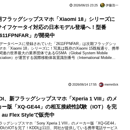
2026/06/15 23:25
伊藤浩一
期フラッグシップスマホ「Xiaomi 18」シリーズに
サイフケータイ対応の日本モデル登場へ！型番
611FPNFAR」が開発中
EIデータベースに登録されていた「2611FPNFAR」は次期フラッグシッ
マホ「Xiaomi 18」シリーズに！写真は既存のXiaomi 15既報通り、携帯
連の世界最大の業界団体であるGSMA（Global System Mobile
ociation）が運営する国際移動体装置識別番号（International Mobile
ipment Identity：IMEI）のデータベースにおいてXiaomi
municationsの未発表な型番「2...
2026/06/14 17:55
memn0ck
DI、新フラッグシップスマホ「Xperia 1 VIII」のメ
カー版「XQ-GE44」の相互接続性試験（IOT）を完
au Flex Styleで販売中
ッグシップスマホ「Sony Xperia 1 VIII」のメーカー版「XQ-GE44」
DDIのIOTを完了！KDDIは11日、同社が提供している携帯電話サービス