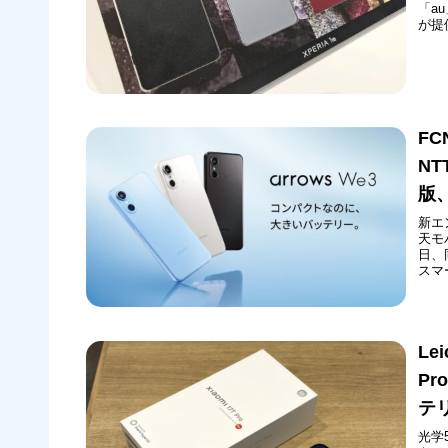
「a
が提
互接
いる
（Son
FC
NT
版
新エン
天モバ
日、
スマ
（F
カー
Le
P
テ
光学