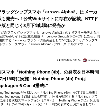
へ
ラッグシップスマホ「arrows Alpha2」はメーカ
版も発売へ！公式Webサイトに存在が記載。NTTド
モ版と同じく8月下旬以降に発売か
NTが新フラッグシップスマホ「arrows Alpha2」のSIMフリーモデルも用
公式Webサイトに記載既報通り、Lenovo Group傘下のFCNTは25日、同
展開する「arrows」ブランドの新商品として5G対応フラッグシップス
トフォン（スマホ）「arrows Alpha2（アローズ アルファツー）」
NT製）を発表し、まずはNTTドコモから「arrows Alpha2 F-51G」が
26年8月下旬以降に発売されることが案内されました。一方、すで...
2026/06/27 06:55
memn0ck
スマホ「Nothing Phone (4b)」の発表を日本時間
7日19時に実施！Nothing Phone (4b) Proは
apdragon 6 Gen 4搭載に
hing Technologyが次期スマホ「Nothing Phone (4b)」を7月7日に発表！
hing Technologyは23日（現地時間）、同社が展開する「Nothing」ブラ
における次期スマートフォン（スマホ）「Nothing Phone (4b)」を現地
（BST）の2026年7月7日（火）11：00に発表するとお知らせしていま
既報通り、同社ではゲーム・アニメ「ポケットモンスター」のポケモン