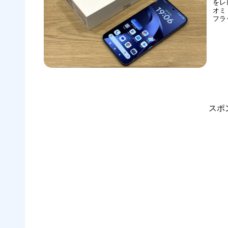
をレ
オミ
フラ
た「
Ca
「Xia
スポ