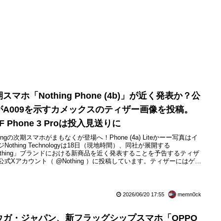
スマホ「Nothing Phone (4b)」が近く発表か？公
がA009を示すカメックスのティザー画像を投稿。
F Phone 3 Proは投入見送りに
hingの次期スマホがまもなくが登場へ！Phone (4a) Liteかーー写真はイ
Nothing Technologyは18日（現地時間）、同社が展開する
othing」ブランドにおける新商品を近く発表することを予告するティザ
公式Xアカウント（ @Nothing ）に投稿しています。ティザーにはゲー
アニメ「ポケットモンスター」の「カメックス」および「ワタッコ」の
で、ポケモンずかん番号はカメックスがNo.0009、ワタッコがNo.0189
ります。...
2026/06/20 17:55
memn0ck
ウガ・ジャパン、新フラッグシップスマホ「OPPO