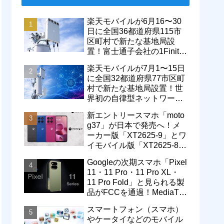
楽天モバイルが6月16〜30
日に全国36都道府県115市
区町村で新たな基地局設
置！富士通子会社の1Finity
製無線装置を導入開始。5G
楽天モバイルが7月1〜15日
エリアが拡大
に全国32都道府県77市区町
村で新たな基地局設置！世
界初の自律型ネットワーク
レベル4による省電力化で
新エントリースマホ「moto
通信品質も改善
g37」が日本で発売へ！メ
ーカー版「XT2625-9」とワ
イモバイル版「XT2625-8」
が技適を通過
Googleの次期スマホ「Pixel
11・11 Pro・11 Pro XL・
11 Pro Fold」と見られる製
品がFCCを通過！MediaTek
製モデム搭載に
スマートフォン（スマホ）
やケータイなどのモバイル