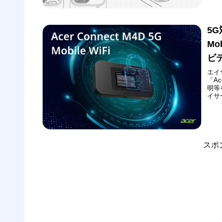
ずか
5G
Mo
ビ
エイ
「Ac
明等
イサー
と見ら
証（
スポ