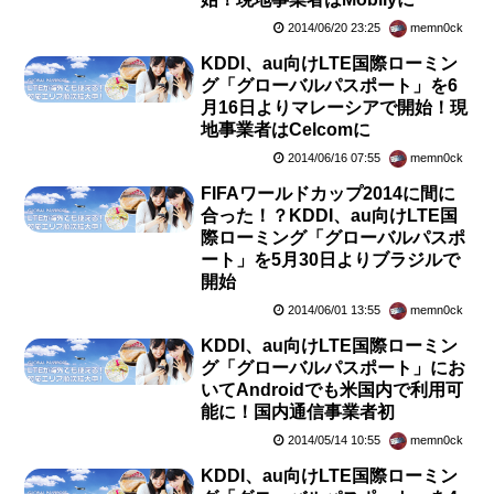
2014/06/20 23:25
memn0ck
KDDI、au向けLTE国際ローミン
グ「グローバルパスポート」を6
月16日よりマレーシアで開始！現
地事業者はCelcomに
2014/06/16 07:55
memn0ck
FIFAワールドカップ2014に間に
合った！？KDDI、au向けLTE国
際ローミング「グローバルパスポ
ート」を5月30日よりブラジルで
開始
2014/06/01 13:55
memn0ck
KDDI、au向けLTE国際ローミン
グ「グローバルパスポート」にお
いてAndroidでも米国内で利用可
能に！国内通信事業者初
2014/05/14 10:55
memn0ck
KDDI、au向けLTE国際ローミン