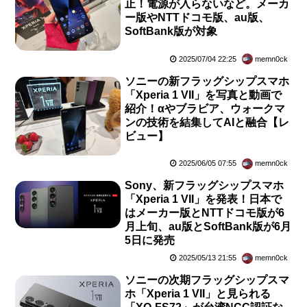
止！電源が入らないなど。メーカ
ー版やNTTドコモ版、au版、
SoftBank版が対象
2025/07/04 22:25
memn0ck
ソニーの新フラッグシップスマホ
「Xperia 1 VII」を写真と動画で
紹介！αやブラビア、ウォークマ
ンの技術を結集してAIと融合【レ
ビュー】
2025/06/05 07:55
memn0ck
Sony、新フラッグシップスマホ
「Xperia 1 VII」を発表！日本で
はメーカー版とNTTドコモ版が6
月上旬、au版とSoftBank版が6月
5日に発売
2025/05/13 21:55
memn0ck
ソニーの次期フラッグシップスマ
ホ「Xperia 1 VII」と見られる