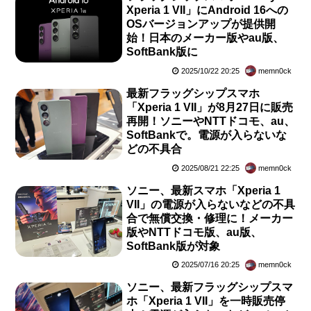
Xperia 1 VII」にAndroid 16への
OSバージョンアップが提供開
始！日本のメーカー版やau版、
SoftBank版に
2025/10/22 20:25
memn0ck
最新フラッグシップスマホ
「Xperia 1 VII」が8月27日に販売
再開！ソニーやNTTドコモ、au、
SoftBankで。電源が入らないな
どの不具合
2025/08/21 22:25
memn0ck
ソニー、最新スマホ「Xperia 1
VII」の電源が入らないなどの不具
合で無償交換・修理に！メーカー
版やNTTドコモ版、au版、
SoftBank版が対象
2025/07/16 20:25
memn0ck
ソニー、最新フラッグシップスマ
ホ「Xperia 1 VII」を一時販売停