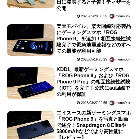
日に発表すると予告！ティザーを
公開
2025/05/20 05:55
memn0ck
楽天モバイル、楽天回線対応製品
にゲーミングスマホ「ROG
Phone 9」を追加！相互接続性試
験完了で緊急地震速報などのすべ
ての機能が利用可能
2025/05/19 23:25
memn0ck
KDDI、最新ゲーミングスマホ
「ROG Phone 9」および「ROG
Phone 9 Pro」の相互接続性試験
（IOT）を完了！公式にau回線で
の利用が保証
2025/03/27 22:55
memn0ck
エイスースの新ゲーミングスマホ
「ROG Phone 9」を写真と動画
で紹介！Snapdragon 8 Eliteや
5800mAhなどでより高性能に
【レビュー】