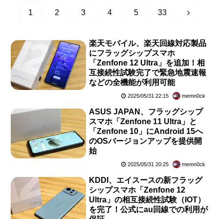
次
1
2
3
4
5
33
へ
楽天モバイル、楽天回線対応製品
にフラッグシップスマホ
「Zenfone 12 Ultra」を追加！相
互接続性試験完了で緊急地震速報
などの全機能が利用可能
2025/05/31 22:15
memn0ck
ASUS JAPAN、フラッグシップ
スマホ「Zenfone 11 Ultra」と
「Zenfone 10」にAndroid 15へ
のOSバージョンアップを提供開
始
2025/05/31 20:25
memn0ck
KDDI、エイスースの新フラッグ
シップスマホ「Zenfone 12
Ultra」の相互接続性試験（IOT）
を完了！公式にau回線での利用が