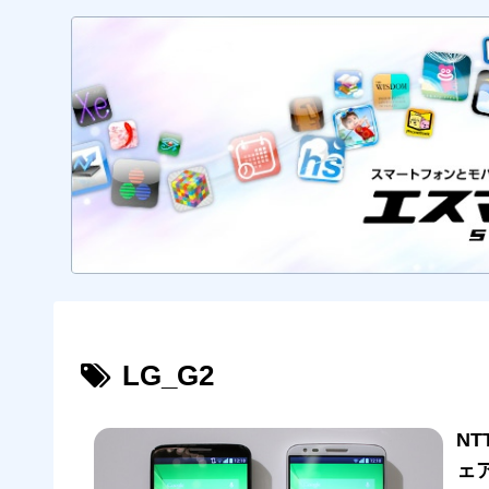
LG_G2
NT
ェ