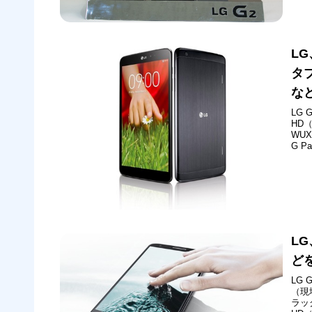
回は
LG
タブ
な
LG
HD
WUX
G 
久々
タブ
「G
LG
ど
LG 
（現
ラッ