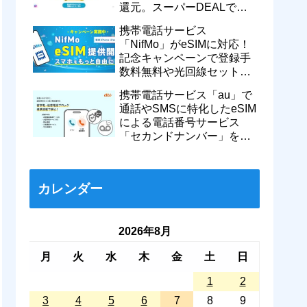
還元。スーパーDEALで
motorola razr 50が50％還元
携帯電話サービス
など
「NifMo」がeSIMに対応！
記念キャンペーンで登録手
数料無料や光回線セットで
親子それぞれ最大11カ月
携帯電話サービス「au」で
770円割引に
通話やSMSに特化したeSIM
による電話番号サービス
「セカンドナンバー」を提
供開始！月額550円で留守
番などに対応
カレンダー
2026年8月
月
火
水
木
金
土
日
1
2
3
4
5
6
7
8
9