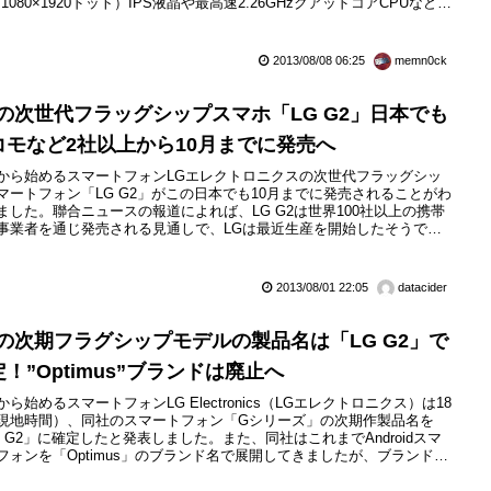
（1080×1920ドット）IPS液晶や最高速2.26GHzクアッドコアCPUなどに
Snapdragon 800」を内蔵したQualcomm製チップセット
M8974」を搭載し、下り最大150Mbpsで通信可能な「LTE-Advanced...
2013/08/08 06:25
memn0ck
Gの次世代フラッグシップスマホ「LG G2」日本でも
コモなど2社以上から10月までに発売へ
から始めるスマートフォンLGエレクトロニクスの次世代フラッグシッ
マートフォン「LG G2」がこの日本でも10月までに発売されることがわ
ました。聯合ニュースの報道によれば、LG G2は世界100社以上の携帯
事業者を通じ発売される見通しで、LGは最近生産を開始したそうで
まずは韓国で8月初めに発売し、北米と欧州でも9月に発売。そして10
でに全世界で発売する計画とのこと。
2013/08/01 22:05
datacider
Gの次期フラグシップモデルの製品名は「LG G2」で
！”Optimus”ブランドは廃止へ
から始めるスマートフォンLG Electronics（LGエレクトロニクス）は18
現地時間）、同社のスマートフォン「Gシリーズ」の次期作製品名を
G G2」に確定したと発表しました。また、同社はこれまでAndroidスマ
フォンを「Optimus」のブランド名で展開してきましたが、ブランド価
より強化するために、今後は「Vuシリーズ」を含むプレミアム製品に
てこのブランド名を使用しないことにしたということです。