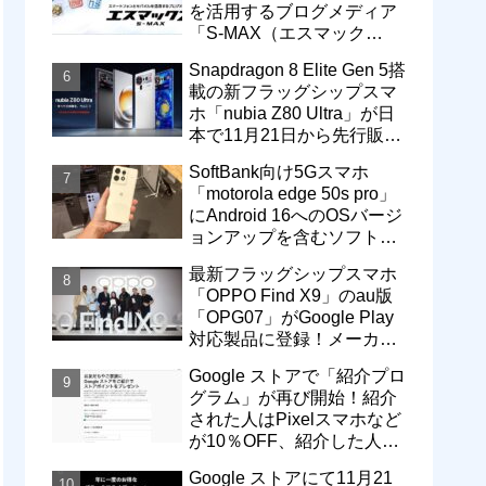
を活用するブログメディア
「S-MAX（エスマック
ス）」について
Snapdragon 8 Elite Gen 5搭
載の新フラッグシップスマ
ホ「nubia Z80 Ultra」が日
本で11月21日から先行販
売！価格は13万3800円から
SoftBank向け5Gスマホ
「motorola edge 50s pro」
にAndroid 16へのOSバージ
ョンアップを含むソフトウ
ェア更新が提供開始
最新フラッグシップスマホ
「OPPO Find X9」のau版
「OPG07」がGoogle Play
対応製品に登録！メーカー
版「CPH2797」とともに発
Google ストアで「紹介プロ
売へ
グラム」が再び開始！紹介
された人はPixelスマホなど
が10％OFF、紹介した人は
最大5万円分ストアポイン
Google ストアにて11月21
ト付与