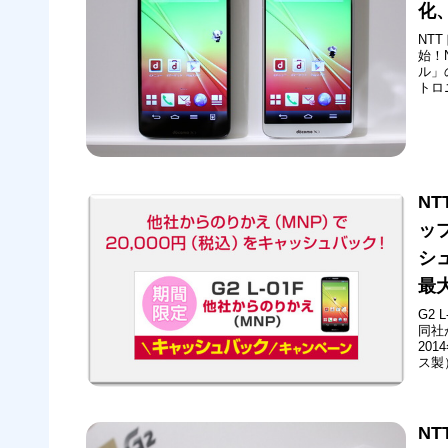
化
NT
始！
ル」
トロ
した
トワ
かる
N
ップ
シ
最
G2
同社
20
ス製
り換
クす
月1
N