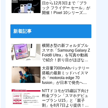
日から12月3日まで「ブラ
ック フライデー セール」が
開催！Pixel 10シリーズや
Pixel 9a・9 Proなどがお得
に
新着記事
横開き型の新フォルダブル
スマホ「Samsung Galaxy Z
Fold8 Ultra」を写真や動画
で紹介！折り目がほぼない
8インチ大画面【レポー
大容量7000mAhバッテリー
ト】
搭載の最新ミッドハイスマ
ホ「motorola edge 70
fusion」が日本で発売へ！
型番「XT2605-6」が技適通
NTTドコモが15歳以下向け
過
料金プラン「スマホデビュ
ープラン U15」と「親子
割」を8月7日より提供！親