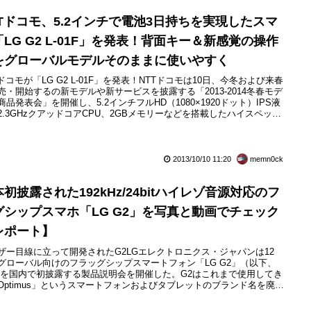
TTドコモ、5.2インチで電池3日持ちを実現したスマ
「LG G2 L-01F」を発表！背面キー＆新感覚の操作
をグローバルモデルそのままに使いやすく
Tドコモが「LG G2 L-01F」を発表！NTTドコモは10日、今冬および来春
売・開始するの新モデルや新サービスを披露する「2013-2014冬春モデ
商品発表会」を開催し、5.2インチフルHD（1080×1920ドット）IPS液
2.3GHzクアッドコアCPU、2GBメモリーなどを搭載したハイスペック
droid 4.2（開発コード名：Jelly Bean）採用スマートフォン「G2 L-
F」（LGエレクトロニクス製）を発表しています。2013年10月1...
2013/10/10 11:20
memn0ck
初披露された192kHz/24bitハイレゾ音源対応のフ
グシップスマホ「LG G2」を写真と動画でチェック
レポート】
ザー目線に立って開発されたG2LGエレクトロニクス・ジャパンは12
グローバル向けのフラッグシップスマートフォン「LG G2」（以下、
）を国内で初披露する製品説明会を開催した。G2はこれまで使用してき
Optimus」というスマートフォンおよびタブレットのブランド名を廃止
主力製品であるGシリーズを「G」ブランドとした後の最初のモデルと
。気になるG2の日本での発売は、説明会では未定とのことだった。今