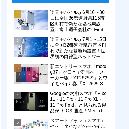
楽天モバイルが6月16〜30
日に全国36都道府県115市
区町村で新たな基地局設
置！富士通子会社の1Finity
製無線装置を導入開始。5G
楽天モバイルが7月1〜15日
エリアが拡大
に全国32都道府県77市区町
村で新たな基地局設置！世
界初の自律型ネットワーク
レベル4による省電力化で
新エントリースマホ「moto
通信品質も改善
g37」が日本で発売へ！メ
ーカー版「XT2625-9」とワ
イモバイル版「XT2625-8」
が技適を通過
Googleの次期スマホ「Pixel
11・11 Pro・11 Pro XL・
11 Pro Fold」と見られる製
品がFCCを通過！MediaTek
製モデム搭載に
スマートフォン（スマホ）
やケータイなどのモバイル