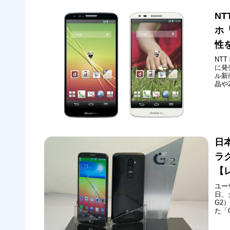
N
ホ
性
NT
に発
ル新
晶や
なAn
01
日本
ラ
【
ユー
日、
G2
た「
し、
なる