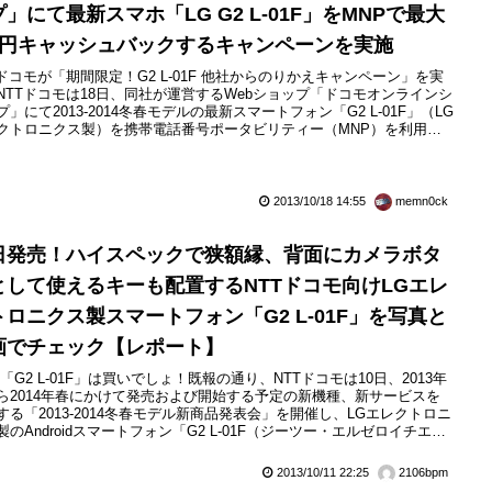
」にて最新スマホ「LG G2 L-01F」をMNPで最大
万円キャッシュバックするキャンペーンを実施
Tドコモが「期間限定！G2 L-01F 他社からのりかえキャンペーン」を実
NTTドコモは18日、同社が運営するWebショップ「ドコモオンラインシ
プ」にて2013-2014冬春モデルの最新スマートフォン「G2 L-01F」（LG
クトロニクス製）を携帯電話番号ポータビリティー（MNP）を利用し
社からの乗り換えで購入すると10,000円をキャッシュバックする「期間
！G2 L-01F 他社からのりかえキャンペーン」を2013年10月19日（土）
1月10日...
2013/10/18 14:55
memn0ck
日発売！ハイスペックで狭額縁、背面にカメラボタ
として使えるキーも配置するNTTドコモ向けLGエレ
トロニクス製スマートフォン「G2 L-01F」を写真と
画でチェック【レポート】
の「G2 L-01F」は買いでしょ！既報の通り、NTTドコモは10日、2013年
ら2014年春にかけて発売および開始する予定の新機種、新サービスを
する「2013-2014冬春モデル新商品発表会」を開催し、LGエレクトロニ
製のAndroidスマートフォン「G2 L-01F（ジーツー・エルゼロイチエ
」（以下、L-01F）を発表した。発売日は本日10月11日（金）で、今回
されたモデルの中で最も早く発売が開始された。発表会における展示会
2013/10/11 22:25
2106bpm
-01Fを試すこと...