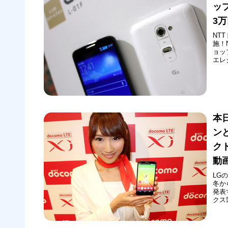
ップ
3
NT
施！
ョッ
エレ
た他
限定
から1
本
ン
ク
動
LG
冬か
発表
クス
フ）
発表
場でL