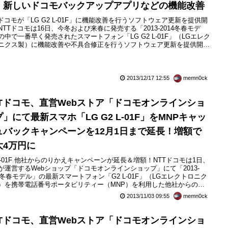
、新しいドコモバックアップアプリなどの機能改善
Tドコモが「LG G2 L-01F」に機能改善を行うソフトウェア更新を提供開
NTTドコモは16日、今冬および来春に発売する「2013-2014冬春モデ
の中で一番早く発売されたスマートフォン「LG G2 L-01F」（LGエレク
ニクス製）に機能改善や不具合修正を行うソフトウェア更新を提供開始
とお知らせしています。更新は本体のみでWi-Fiもしくは携帯電話ネッ
ーク（FOMAまたはXi）を用いて行う方法が用意されており、更新にか
時間は約15分。更新期間は...
2013/12/17 12:55
memn0ck
TTドコモ、直営Webストア「ドコモオンラインショ
」にて最新スマホ「LG G2 L-01F」をMNPキャッ
ュバックキャンペーンを12月1日まで延長！増額で
大4万円に
 L-01F 他社からのりかえキャンペーンが延長＆増額！NTTドコモは1日、
が運営するWebショップ「ドコモオンラインショップ」にて「2013-
14冬春モデル」の最新スマートフォン「G2 L-01F」（LGエレクトロニク
）を携帯電話番号ポータビリティー（MNP）を利用した他社からの乗
えで購入すると毎月の利用料から減額する形で一定額をキャッシュバッ
2013/11/03 09:55
memn0ck
る「期間限定！G2 L-01F 他社からのりかえキャンペーン」を2013年12
日（日）まで延長するとお知...
TTドコモ、直営Webストア「ドコモオンラインショ