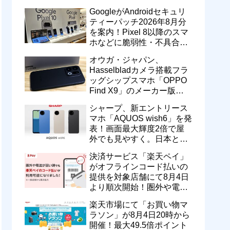
のドコモ MAXやahamoも月
GoogleがAndroidセキュリ
550円割引に
ティーパッチ2026年8月分
を案内！Pixel 8以降のスマ
ホなどに脆弱性・不具合の
修正を含むソフトウェア更
オウガ・ジャパン、
新が提供開始
Hasselbladカメラ搭載フラ
ッグシップスマホ「OPPO
Find X9」のメーカー版
「CPH2797」を1万円値上
シャープ、新エントリース
げ！15万9800円に
マホ「AQUOS wish6」を発
表！画面最大輝度2倍で屋
外でも見やすく。日本と台
湾で9月中旬以降に順次発
決済サービス「楽天ペイ」
売
がオフラインコード払いの
提供を対象店舗にて8月4日
より順次開始！圏外や電波
が弱い時でも支払いが可能
楽天市場にて「お買い物マ
に
ラソン」が8月4日20時から
開催！最大49.5倍ポイント