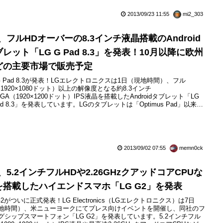
、本説明会で展示されていたグローバルモデルのG2を実機で...
2013/09/23 11:55
mi2_303
、フルHDオーバーの8.3インチ液晶搭載のAndroid
レット「LG G Pad 8.3」を発表！10月以降に欧州
どの主要市場で販売予定
 G Pad 8.3が発表！LGエレクトロニクスは1日（現地時間）、フル
（1920×1080ドット）以上の解像度となる約8.3インチ
GA（1920×1200ドット）IPS液晶を搭載したAndroidタブレット「LG
Pad 8.3」を発表しています。LGのタブレットは「Optimus Pad」以来、
の新商品となります。LG G Pad 8.3は、同社のスマートフォンおよび
レットのブランドを従来の「Optimus」からハイエンドモデルでは
」に変更し...
2013/09/02 07:55
memn0ck
、5.2インチフルHDや2.26GHzクアッドコアCPUな
を搭載したハイエンドスマホ「LG G2」を発表
G2がついに正式発表！LG Electronics（LGエレクトロニクス）は7日
地時間）、米ニューヨークにてプレス向けイベントを開催し、同社のフ
グシップスマートフォン「LG G2」を発表しています。5.2インチフル