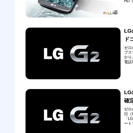
HD
よる「
「MS
L
ド
ゼロ
プス
かり
電話
す。
月ま
L
確定
ゼロ
日（
「L
ート
値を
おい