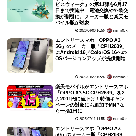
ビスウィーク」の第11弾を6月17
日まで実施中！電池交換や外装交
換が割引に。メーカー版と楽天モ
バイル版が対象
2026/06/06 16:55
memn0ck
エントリースマホ「OPPO A3
5G」のメーカー版「CPH2639」
にAndroid 16／ColorOS 16への
OSバージョンアップが提供開始
2026/04/22 19:25
memn0ck
楽天モバイルがエントリースマホ
「OPPO A3 5G CPH2639」を2
万2001円に値下げ！特価キャン
ペーンの対象にも追加でMNPな
ら一括1円に
2025/07/11 11:55
memn0ck
エントリースマホ「OPPO A3
5G」のメーカー版「CPH2639」