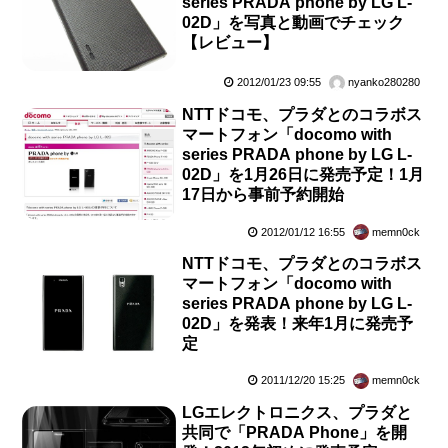
series PRADA phone by LG L-
02D」を写真と動画でチェック
【レビュー】
2012/01/23 09:55
nyanko280280
NTTドコモ、プラダとのコラボス
マートフォン「docomo with
series PRADA phone by LG L-
02D」を1月26日に発売予定！1月
17日から事前予約開始
2012/01/12 16:55
memn0ck
NTTドコモ、プラダとのコラボス
マートフォン「docomo with
series PRADA phone by LG L-
02D」を発表！来年1月に発売予
定
2011/12/20 15:25
memn0ck
LGエレクトロニクス、プラダと
共同で「PRADA Phone」を開