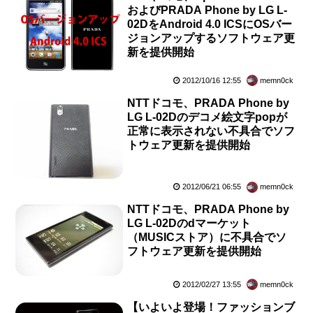
およびPRADA Phone by LG L-
02DをAndroid 4.0 ICSにOSバー
ジョンアップするソフトウェア更
新を提供開始
2012/10/16 12:55
memn0ck
NTTドコモ、PRADA Phone by
LG L-02Dのデコメ絵文字popが
正常に表示されない不具合でソフ
トウェア更新を提供開始
2012/06/21 06:55
memn0ck
NTTドコモ、PRADA Phone by
LG L-02Dのdマーケット
（MUSICストア）に不具合でソ
フトウェア更新を提供開始
2012/02/27 13:55
memn0ck
【いよいよ登場！ファッションブ