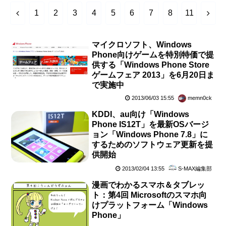
前
次
1
2
3
4
5
6
7
8
11
へ
へ
マイクロソフト、Windows
Phone向けゲームを特別特価で提
供する「Windows Phone Store
ゲームフェア 2013」を6月20日ま
で実施中
2013/06/03 15:55
memn0ck
KDDI、au向け「Windows
Phone IS12T」を最新OSバージ
ョン「Windows Phone 7.8」に
するためのソフトウェア更新を提
供開始
2013/02/04 13:55
S-MAX編集部
漫画でわかるスマホ＆タブレッ
ト：第4回 Microsoftのスマホ向
けプラットフォーム「Windows
Phone」