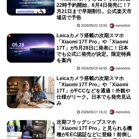
22時予約開始、6月4日発売に！7
月21日まで早期割引。公式楽天市
場店で予告
2026/05/22 23:55
memn0ck
Leicaカメラ搭載の次期スマホ
「Xiaomi 17T Pro」や「Xiaomi
17T」が5月28日に発表に！日本
でも公式に発売が決定。限定特典
を案内
2026/05/19 04:55
memn0ck
Leicaカメラ搭載の次期スマホ
「Xiaomi 17T Pro」や「Xiaomi
17T」がFCCなどを通過！外観や
仕様がリーク。日本でも発売見込
み
2026/05/17 19:22
memn0ck
次期フラッグシップスマホ
「Xiaomi 17T Pro」と見られる機
種がEEC認証などに登録！前倒し