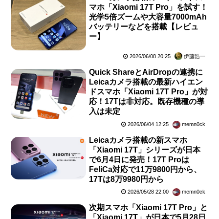
マホ「Xiaomi 17T Pro」を試す！
光学5倍ズームや大容量7000mAh
バッテリーなどを搭載【レビュ
ー】
2026/06/08 20:25
伊藤浩一
Quick ShareとAirDropの連携に
Leicaカメラ搭載の最新ハイエン
ドスマホ「Xiaomi 17T Pro」が対
応！17Tは非対応。既存機種の導
入は未定
2026/06/04 12:25
memn0ck
Leicaカメラ搭載の新スマホ
「Xiaomi 17T」シリーズが日本
で6月4日に発売！17T Proは
FeliCa対応で11万9800円から、
17Tは8万9980円から
2026/05/28 22:00
memn0ck
次期スマホ「Xiaomi 17T Pro」と
「Xiaomi 17T」が日本で5月28日