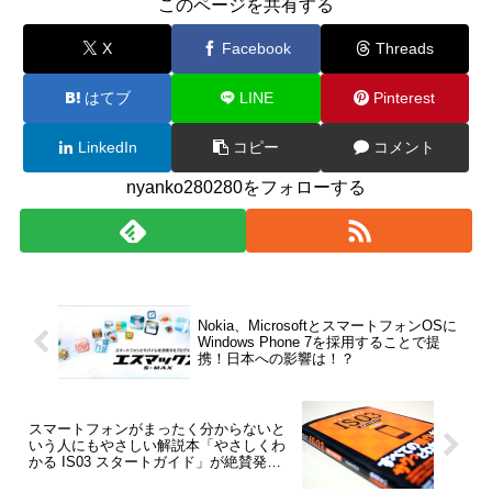
このページを共有する
X
Facebook
Threads
はてブ
LINE
Pinterest
LinkedIn
コピー
コメント
nyanko280280をフォローする
Nokia、MicrosoftとスマートフォンOSに
Windows Phone 7を採用することで提
携！日本への影響は！？
スマートフォンがまったく分からないと
いう人にもやさしい解説本「やさしくわ
かる IS03 スタートガイド」が絶賛発売
中！