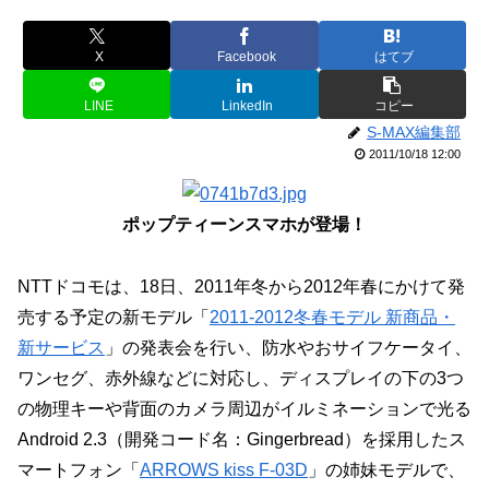
X
Facebook
はてブ
LINE
LinkedIn
コピー
S-MAX編集部
2011/10/18 12:00
ポップティーンスマホが登場！
NTTドコモは、18日、2011年冬から2012年春にかけて発
売する予定の新モデル「
2011-2012冬春モデル 新商品・
新サービス
」の発表会を行い、防水やおサイフケータイ、
ワンセグ、赤外線などに対応し、ディスプレイの下の3つ
の物理キーや背面のカメラ周辺がイルミネーションで光る
Android 2.3（開発コード名：Gingerbread）を採用したス
マートフォン「
ARROWS kiss F-03D
」の姉妹モデルで、