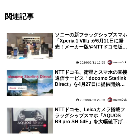
関連記事
ソニーの新フラッグシップスマホ
「Xperia 1 VIII」が6月11日に発
売！メーカー版やNTTドコモ版、
au版、SoftBank版の価格をまと
め
memn0ck
2026/05/31 12:55
NTTドコモ、衛星とスマホの直接
通信サービス「docomo Starlink
Direct」を4月27日に提供開始！
ahamoを含む全プランで申込不
要＆当面無料
memn0ck
2026/04/26 23:25
NTTドコモ、Leicaカメラ搭載フ
ラッグシップスマホ「AQUOS
R9 pro SH-54E」を大幅値下げ！
割引＆返却で機種変更やMNPな
ら3万2384円から