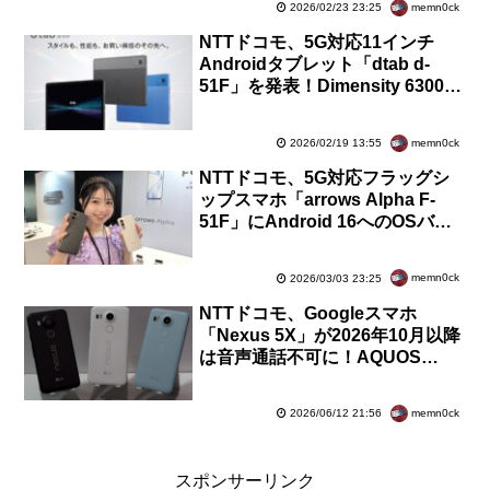
memn0ck
2026/02/23 23:25
NTTドコモ、5G対応11インチ
Androidタブレット「dtab d-
51F」を発表！Dimensity 6300を
搭載。予約中で2月26日発売、価
格は6万5230円
memn0ck
2026/02/19 13:55
NTTドコモ、5G対応フラッグシ
ップスマホ「arrows Alpha F-
51F」にAndroid 16へのOSバー
ジョンアップを含むソフトウェア
更新を提供開始
memn0ck
2026/03/03 23:25
NTTドコモ、Googleスマホ
「Nexus 5X」が2026年10月以降
は音声通話不可に！AQUOS
ZETAなどでもVoLTE設定OFFだ
と音声通話できず
memn0ck
2026/06/12 21:56
スポンサーリンク