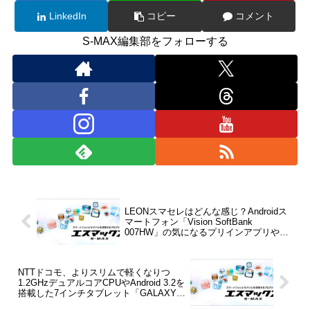
LinkedIn
コピー
コメント
S-MAX編集部をフォローする
LEONスマセレはどんな感じ？Androidス
マートフォン「Vision SoftBank
007HW」の気になるプリインアプリやウ
ィジェットなどを紹介【レビュー】
NTTドコモ、よりスリムで軽くなりつ
1.2GHzデュアルコアCPUやAndroid 3.2を
搭載した7インチタブレット「GALAXY
Tab 7.0 Plus SC-02D」を発表