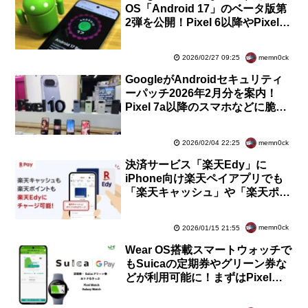
OS「Android 17」のベータ版第
2弾を公開！Pixel 6以降やPixel
Tabletでソフトウェア更新が可能
memn0ck
2026/02/27 09:25
GoogleがAndroidセキュリティ
ーパッチ2026年2月分を案内！
Pixel 7a以降のスマホなどに脆弱
性・不具合の修正を含むソフトウ
ェア更新が提供開始
memn0ck
2026/02/04 22:25
決済サービス「楽天Edy」に
iPhone向け楽天ペイアプリでも
「楽天キャッシュ」や「楽天ポイ
ント」からチャージが可能に！オ
ートチャージも対応
memn0ck
2026/01/15 21:55
Wear OS搭載スマートウォッチで
もSuicaの定期券やグリーン券な
どが利用可能に！まずはPixel
WatchとGalaxy Watch6以降が対
応で順次拡大