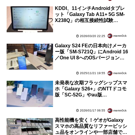
KDDI、11インチAndroidタブレ
ット「Galaxy Tab A11+ 5G SM-
X238Q」の相互接続性試験
（IOT）を完了！公式にau回線で
の利用が保証
memn0ck
2026/03/20 22:25
Galaxy S24 FEの日本向けメーカ
ー版「SM-S721Q」にAndroid 16
／One UI 8へのOSバージョンア
ップを含むソフトウェア更新が提
供開始
memn0ck
2025/11/21 19:55
未発表な次期フラッグシップスマ
ホ「Galaxy S26+」のNTTドコモ
版「SC-52G」やau版
「SCG38」、SoftBank版「SM-
S947Z」が認証通過！久しぶりの
memn0ck
2026/01/17 06:55
Plusモデル
高性能機を安く！ゲオがGalaxy
スマホの高品質なリファービッシ
ュ品をオンラインや一部店舗で販