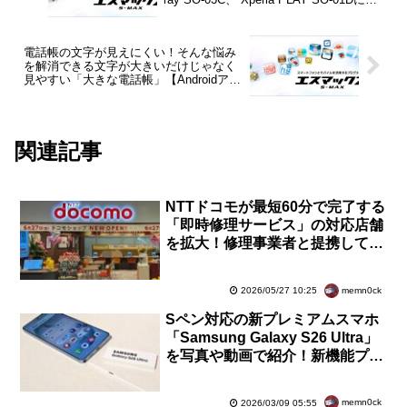
具合でソフトウェア更新を提供
電話帳の文字が見えにくい！そんな悩み
を解消できる文字が大きいだけじゃなく
見やすい「大きな電話帳」【Androidアプ
リ】
関連記事
NTTドコモが最短60分で完了する
「即時修理サービス」の対応店舗
を拡大！修理事業者と提携して取
次で対応。2026年度中に約100店
舗へ
memn0ck
2026/05/27 10:25
Sペン対応の新プレミアムスマホ
「Samsung Galaxy S26 Ultra」
を写真や動画で紹介！新機能プラ
イバシーディスプレイも注目【レ
ポート】
memn0ck
2026/03/09 05:55